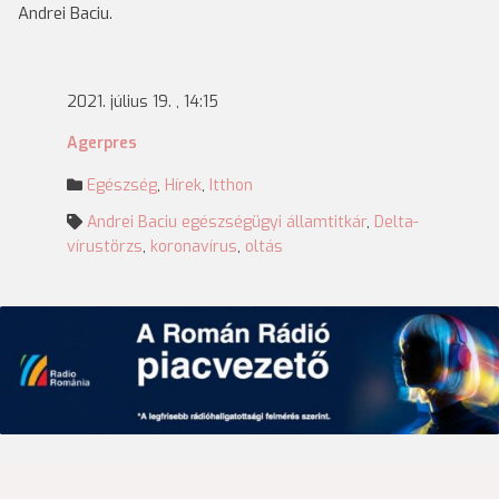
Andrei Baciu.
2021. július 19. , 14:15
Agerpres
Egészség
,
Hírek
,
Itthon
Andrei Baciu egészségügyi államtitkár
,
Delta-
vírustörzs
,
koronavírus
,
oltás