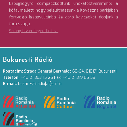
Lábujjhegyre csimpaszkodtunk unokatestvéremmel a
kőfal mellett, hogy beleláthassunk a Kovászna parkjában
fortyogó iszapvulkánba és apró kavicsokat dobjunk a
fura szagú…
Sarány István: Legendák tava
Bukaresti Rádió
Postacím:
Strada General Berthelot 60-64. 010171 Bucuresti
Telefon:
+40 21 303 15 26 Fax: +40 21 319 05 58
E-mail:
bukarestiradio[at]srr.ro