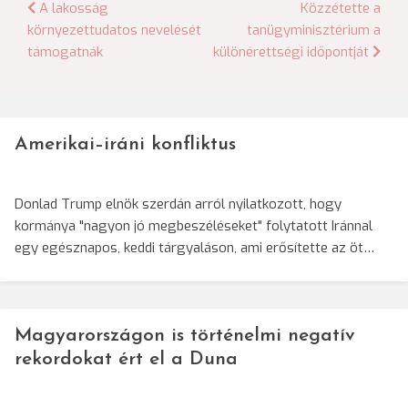
Bejegyzés
A lakosság
Közzétette a
környezettudatos nevelését
tanügyminisztérium a
navigáció
támogatnák
különérettségi időpontját
Amerikai–iráni konfliktus
Donlad Trump elnök szerdán arról nyilatkozott, hogy
kormánya "nagyon jó megbeszéléseket" folytatott Iránnal
egy egésznapos, keddi tárgyaláson, ami erősítette az öt…
Magyarországon is történelmi negatív
rekordokat ért el a Duna