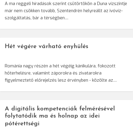
A ma reggeli híradások szerint csütörtökön a Duna vízszintje
már nem csökken tovább, Szentendrén helyreállt az ivóvíz-
szolgáltatás, bár a térségben…
Hét végére várható enyhülés
Románia nagy részén a hét végéig kánikulára, fokozott
hőterhelésre, valamint záporokra és zivatarokra
figyelmeztető előrejelzés lesz érvényben - közölte az…
A digitális kompetenciák felmérésével
folytatódik ma és holnap az idei
pótérettségi