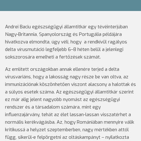
Andrei Baciu egészségügyi államtitkár egy tévéinterjúban
Nagy-Britannia, Spanyolország és Portugália példájára
hivatkozva elmondta, úgy véli, hogy a rendkívül ragályos
delta vírusmutáció legfeljebb 6–8 héten belül a jelenlegi
sokszorosára emelheti a fertőzések számát.
Az említett országokban annak ellenére terjed a delta
vírusvariáns, hogy a lakosság nagy része be van oltva, az
immunizációnak köszönhetően viszont alacsony a halottak és
a súlyos esetek száma. Az egészségügyi államtitkár szerint
ez már alig jelent nagyobb nyomást az egészségügyi
rendszer és a társadalom számára, mint egy
influenzajárvány, tehát az élet lassan-lassan visszatérhet a
normális kerékvágásba. Az, hogy Romániában mennyire válik
kritikussá a helyzet szeptemberben, nagy mértékben attól
függ, sikerül-e felpörgetni az oltáskampányt – nyilatkozta