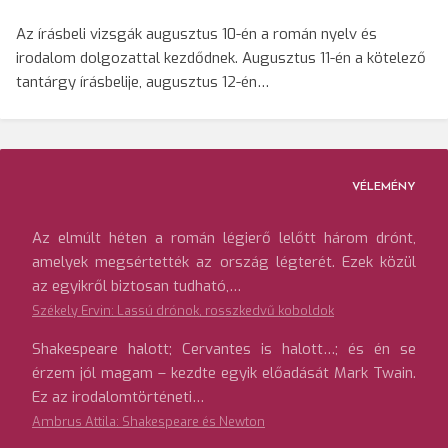
Az írásbeli vizsgák augusztus 10-én a román nyelv és
irodalom dolgozattal kezdődnek. Augusztus 11-én a kötelező
tantárgy írásbelije, augusztus 12-én…
VÉLEMÉNY
Az elmúlt héten a román légierő lelőtt három drónt,
amelyek megsértették az ország légterét. Ezek közül
az egyikről biztosan tudható,…
Székely Ervin: Lassú drónok, rosszkedvű koboldok
Shakespeare halott; Cervantes is halott…; és én se
érzem jól magam – kezdte egyik előadását Mark Twain.
Ez az irodalomtörténeti…
Ambrus Attila: Shakespeare és Newton