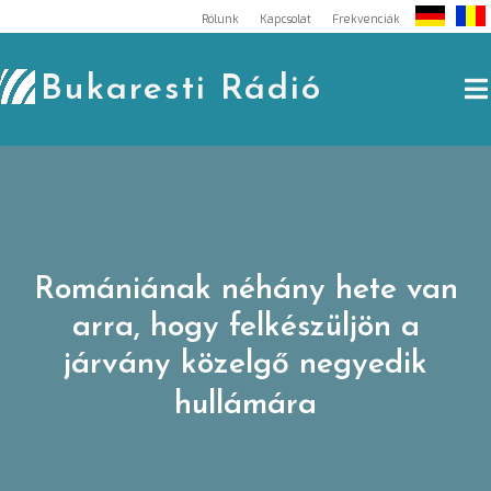
Skip
Rólunk
Kapcsolat
Frekvenciák
to
content
Bukaresti Rádió
Romániának néhány hete van
arra, hogy felkészüljön a
járvány közelgő negyedik
hullámára