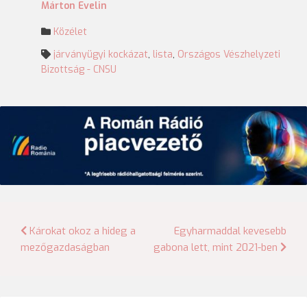
Márton Evelin
Közélet
járványügyi kockázat
,
lista
,
Országos Vészhelyzeti
Bizottság - CNSU
Bejegyzés
Károkat okoz a hideg a
Egyharmaddal kevesebb
mezőgazdaságban
gabona lett, mint 2021-ben
navigáció