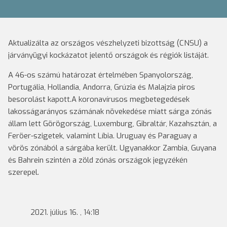
Aktualizálta az országos vészhelyzeti bizottság (CNSU) a
járványügyi kockázatot jelentő országok és régiók listáját.
A 46-os számú határozat értelmében Spanyolország,
Portugália, Hollandia, Andorra, Grúzia és Malajzia piros
besorolást kapott.A koronavírusos megbetegedések
lakosságarányos számának növekedése miatt sárga zónás
állam lett Görögország, Luxemburg, Gibraltár, Kazahsztán, a
Feröer-szigetek, valamint Líbia. Uruguay és Paraguay a
vörös zónából a sárgába került. Ugyanakkor Zambia, Guyana
és Bahrein szintén a zöld zónás országok jegyzékén
szerepel.
2021. július 16. , 14:18