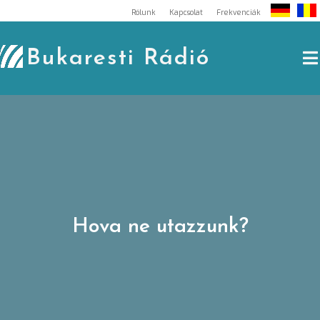
Skip
Rólunk
Kapcsolat
Frekvenciák
to
content
Bukaresti Rádió
Hova ne utazzunk?