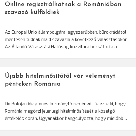
Online regisztrálhatnak a Romániában
szavazó külföldiek
Az Európai Unió állampolgárai egyszerűbben, bürokráciától
mentesen tudnak majd szavazni a következő választásokon.
Az Állandó Választási Hatóság közvitára bocsátotta a…
Újabb hitelminősítőtől vár véleményt
pénteken Románia
Ilie Bolojan ideiglenes kormányfő reményét fejezte ki, hogy
Románia megőrzi jelenlegi hitelminősítését a közelgő
értékelés során. Ugyanakkor hangsúlyozta, hogy mielőbb…