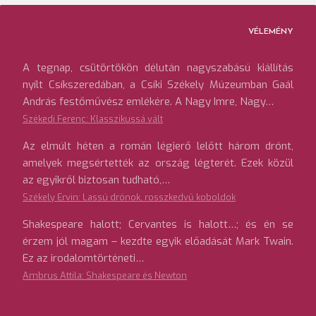
VÉLEMÉNY
A tegnap, csütörtökön délután nagyszabású kiállítás
nyílt Csíkszeredában, a Csíki Székely Múzeumban Gaál
András festőművész emlékére. A Nagy Imre, Nagy…
Székedi Ferenc: Klasszikussá vált
Az elmúlt héten a román légierő lelőtt három drónt,
amelyek megsértették az ország légterét. Ezek közül
az egyikről biztosan tudható,…
Székely Ervin: Lassú drónok, rosszkedvű koboldok
Shakespeare halott; Cervantes is halott…; és én se
érzem jól magam – kezdte egyik előadását Mark Twain.
Ez az irodalomtörténeti…
Ambrus Attila: Shakespeare és Newton