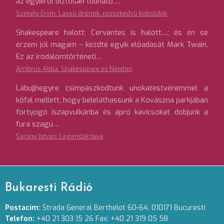
az egyikről biztosan tudható,…
Székely Ervin: Lassú drónok, rosszkedvű koboldok
Shakespeare halott; Cervantes is halott…; és én se
érzem jól magam – kezdte egyik előadását Mark Twain.
Ez az irodalomtörténeti…
Ambrus Attila: Shakespeare és Newton
Lábujjhegyre csimpaszkodtunk unokatestvéremmel a
kőfal mellett, hogy beleláthassunk a Kovászna parkjában
fortyogó iszapvulkánba és apró kavicsokat dobjunk a
fura szagú…
Sarány István: Legendák tava
Bukaresti Rádió
Postacím:
Strada General Berthelot 60-64. 010171 Bucuresti
Telefon:
+40 21 303 15 26 Fax: +40 21 319 05 58