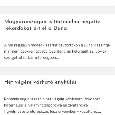
Magyarországon is történelmi negatív
rekordokat ért el a Duna
A ma reggeli híradások szerint csütörtökön a Duna vízszintje
már nem csökken tovább, Szentendrén helyreállt az ivóvíz-
szolgáltatás, bár a térségben…
Hét végére várható enyhülés
Románia nagy részén a hét végéig kánikulára, fokozott
hőterhelésre, valamint záporokra és zivatarokra
figyelmeztető előrejelzés lesz érvényben - közölte az…