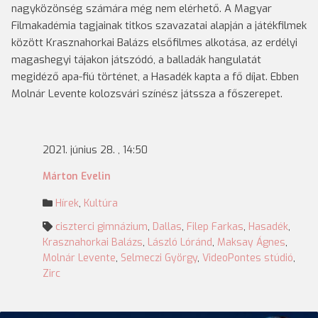
nagyközönség számára még nem elérhető. A Magyar
Filmakadémia tagjainak titkos szavazatai alapján a játékfilmek
között Krasznahorkai Balázs elsőfilmes alkotása, az erdélyi
magashegyi tájakon játszódó, a balladák hangulatát
megidéző apa-fiú történet, a Hasadék kapta a fő díjat. Ebben
Molnár Levente kolozsvári színész játssza a főszerepet.
2021. június 28. , 14:50
Márton Evelin
Hírek
,
Kultúra
ciszterci gimnázium
,
Dallas
,
Filep Farkas
,
Hasadék
,
Krasznahorkai Balázs
,
László Lóránd
,
Maksay Ágnes
,
Molnár Levente
,
Selmeczi György
,
VideoPontes stúdió
,
Zirc