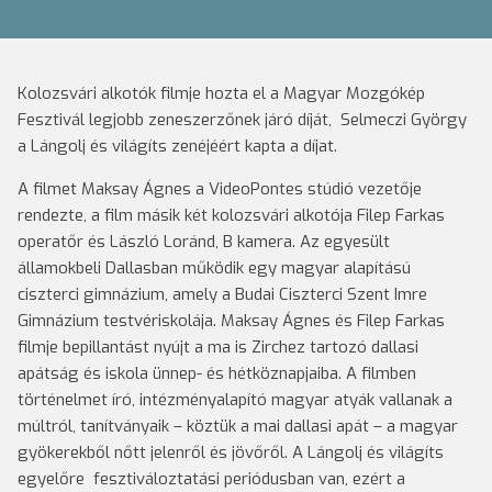
Kolozsvári alkotók filmje hozta el a Magyar Mozgókép
Fesztivál legjobb zeneszerzőnek járó díját, Selmeczi György
a Lángolj és világíts zenéjéért kapta a díjat.
A filmet Maksay Ágnes a VideoPontes stúdió vezetője
rendezte, a film másik két kolozsvári alkotója Filep Farkas
operatőr és László Loránd, B kamera. Az egyesült
államokbeli Dallasban működik egy magyar alapítású
ciszterci gimnázium, amely a Budai Ciszterci Szent Imre
Gimnázium testvériskolája. Maksay Ágnes és Filep Farkas
filmje bepillantást nyújt a ma is Zirchez tartozó dallasi
apátság és iskola ünnep- és hétköznapjaiba. A filmben
történelmet író, intézményalapító magyar atyák vallanak a
múltról, tanítványaik – köztük a mai dallasi apát – a magyar
gyökerekből nőtt jelenről és jövőről. A Lángolj és világíts
egyelőre fesztiváloztatási periódusban van, ezért a