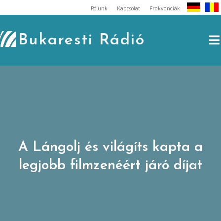
Skip
Rólunk
Kapcsolat
Frekvenciák
to
content
Bukaresti Rádió
A Lángolj és világíts kapta a
legjobb filmzenéért járó díjat