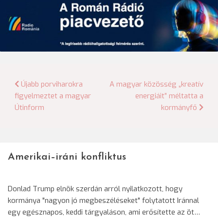
Bejegyzés
Újabb porviharokra
A magyar közösség „kreatív
figyelmeztet a magyar
energiáit” méltatta a
navigáció
Útinform
kormányfő
Amerikai–iráni konfliktus
Donlad Trump elnök szerdán arról nyilatkozott, hogy
kormánya "nagyon jó megbeszéléseket" folytatott Iránnal
egy egésznapos, keddi tárgyaláson, ami erősítette az öt…