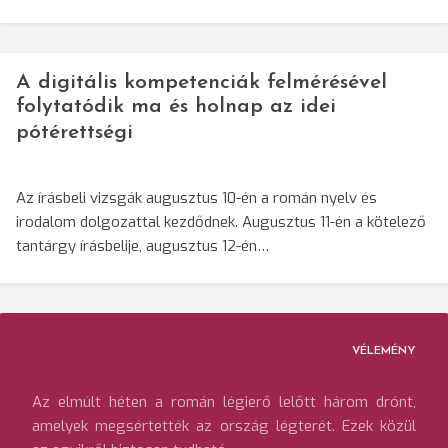
A digitális kompetenciák felmérésével
folytatódik ma és holnap az idei
pótérettségi
Az írásbeli vizsgák augusztus 10-én a román nyelv és
irodalom dolgozattal kezdődnek. Augusztus 11-én a kötelező
tantárgy írásbelije, augusztus 12-én…
VÉLEMÉNY
Az elmúlt héten a román légierő lelőtt három drónt,
amelyek megsértették az ország légterét. Ezek közül