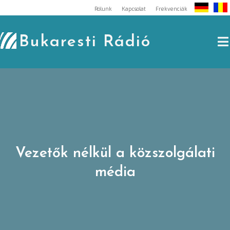
Skip
Rólunk
Kapcsolat
Frekvenciák
to
content
Bukaresti Rádió
Vezetők nélkül a közszolgálati
média