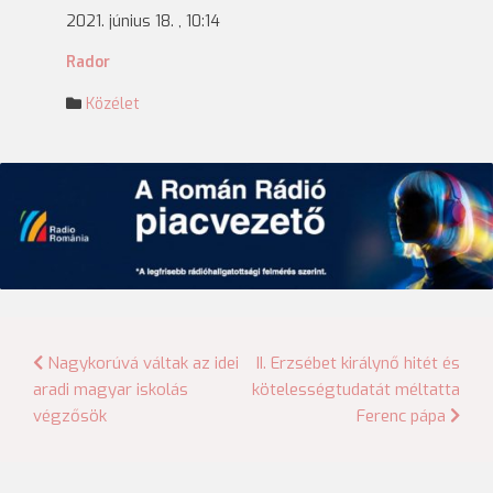
2021. június 18. , 10:14
Rador
Közélet
Bejegyzés
Nagykorúvá váltak az idei
II. Erzsébet királynő hitét és
aradi magyar iskolás
kötelességtudatát méltatta
navigáció
végzősök
Ferenc pápa