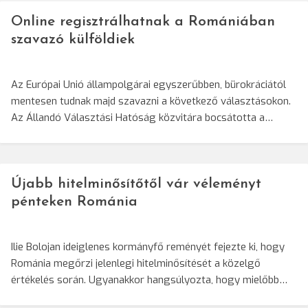
Online regisztrálhatnak a Romániában
szavazó külföldiek
Az Európai Unió állampolgárai egyszerűbben, bürokráciától
mentesen tudnak majd szavazni a következő választásokon.
Az Állandó Választási Hatóság közvitára bocsátotta a…
Újabb hitelminősítőtől vár véleményt
pénteken Románia
Ilie Bolojan ideiglenes kormányfő reményét fejezte ki, hogy
Románia megőrzi jelenlegi hitelminősítését a közelgő
értékelés során. Ugyanakkor hangsúlyozta, hogy mielőbb…