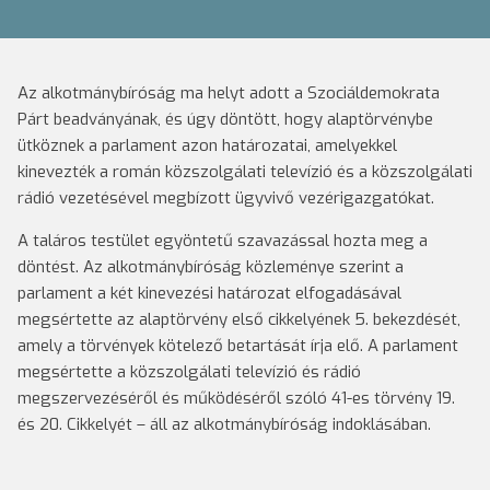
Az alkotmánybíróság ma helyt adott a Szociáldemokrata
Párt beadványának, és úgy döntött, hogy alaptörvénybe
ütköznek a parlament azon határozatai, amelyekkel
kinevezték a román közszolgálati televízió és a közszolgálati
rádió vezetésével megbízott ügyvivő vezérigazgatókat.
A taláros testület egyöntetű szavazással hozta meg a
döntést. Az alkotmánybíróság közleménye szerint a
parlament a két kinevezési határozat elfogadásával
megsértette az alaptörvény első cikkelyének 5. bekezdését,
amely a törvények kötelező betartását írja elő. A parlament
megsértette a közszolgálati televízió és rádió
megszervezéséről és működéséről szóló 41-es törvény 19.
és 20. Cikkelyét – áll az alkotmánybíróság indoklásában.