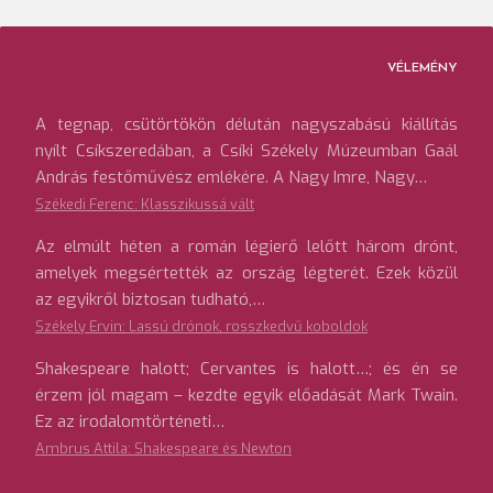
VÉLEMÉNY
A tegnap, csütörtökön délután nagyszabású kiállítás
nyílt Csíkszeredában, a Csíki Székely Múzeumban Gaál
András festőművész emlékére. A Nagy Imre, Nagy…
Székedi Ferenc: Klasszikussá vált
Az elmúlt héten a román légierő lelőtt három drónt,
amelyek megsértették az ország légterét. Ezek közül
az egyikről biztosan tudható,…
Székely Ervin: Lassú drónok, rosszkedvű koboldok
Shakespeare halott; Cervantes is halott…; és én se
érzem jól magam – kezdte egyik előadását Mark Twain.
Ez az irodalomtörténeti…
Ambrus Attila: Shakespeare és Newton