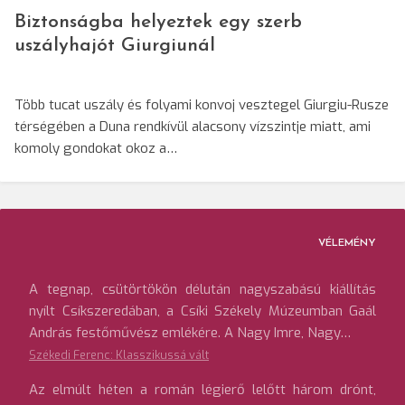
Biztonságba helyeztek egy szerb
uszályhajót Giurgiunál
Több tucat uszály és folyami konvoj vesztegel Giurgiu-Rusze
térségében a Duna rendkívül alacsony vízszintje miatt, ami
komoly gondokat okoz a…
VÉLEMÉNY
A tegnap, csütörtökön délután nagyszabású kiállítás
nyílt Csíkszeredában, a Csíki Székely Múzeumban Gaál
András festőművész emlékére. A Nagy Imre, Nagy…
Székedi Ferenc: Klasszikussá vált
Az elmúlt héten a román légierő lelőtt három drónt,