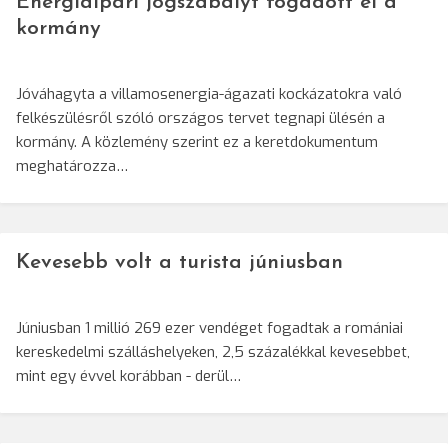
Energiaipari jogszabályt fogadott el a
kormány
Jóváhagyta a villamosenergia-ágazati kockázatokra való
felkészülésről szóló országos tervet tegnapi ülésén a
kormány. A közlemény szerint ez a keretdokumentum
meghatározza…
Kevesebb volt a turista júniusban
Júniusban 1 millió 269 ezer vendéget fogadtak a romániai
kereskedelmi szálláshelyeken, 2,5 százalékkal kevesebbet,
mint egy évvel korábban - derül…