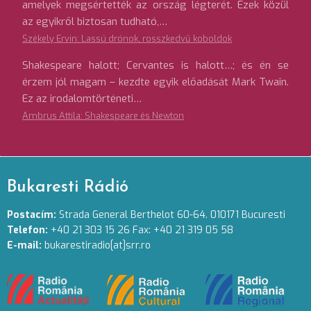
amelyek megsértették az ország légterét. Ezek közül
az egyikről biztosan tudható,…
Székely Ervin: Lassú drónok, rosszkedvű koboldok
Shakespeare halott; Cervantes is halott…; és én se
érzem jól magam – kezdte egyik előadását Mark Twain.
Ez az irodalomtörténeti…
Ambrus Attila: Shakespeare és Newton
Bukaresti Rádió
Postacím:
Strada General Berthelot 60-64. 010171 Bucuresti
Telefon:
+40 21 303 15 26 Fax: +40 21 319 05 58
E-mail:
bukarestiradio[at]srr.ro