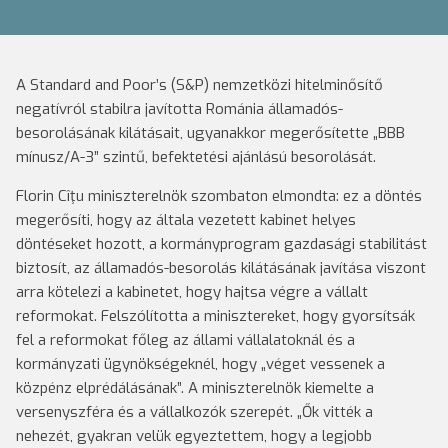
A Standard and Poor’s (S&P) nemzetközi hitelminősítő
negatívról stabilra javította Románia államadós-
besorolásának kilátásait, ugyanakkor megerősítette „BBB
mínusz/A-3” szintű, befektetési ajánlású besorolását.
Florin Cîţu miniszterelnök szombaton elmondta: ez a döntés
megerősíti, hogy az általa vezetett kabinet helyes
döntéseket hozott, a kormányprogram gazdasági stabilitást
biztosít, az államadós-besorolás kilátásának javítása viszont
arra kötelezi a kabinetet, hogy hajtsa végre a vállalt
reformokat. Felszólította a minisztereket, hogy gyorsítsák
fel a reformokat főleg az állami vállalatoknál és a
kormányzati ügynökségeknél, hogy „véget vessenek a
közpénz elprédálásának”. A miniszterelnök kiemelte a
versenyszféra és a vállalkozók szerepét. „Ők vitték a
nehezét, gyakran velük egyeztettem, hogy a legjobb