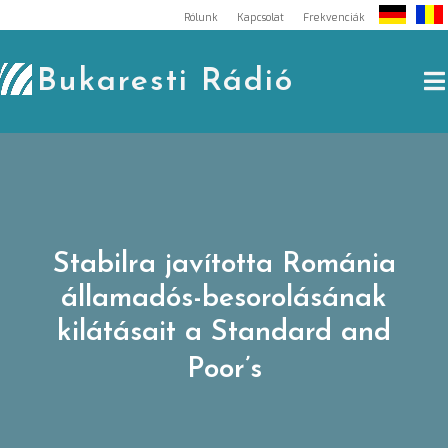
Skip
Rólunk
Kapcsolat
Frekvenciák
to
content
Bukaresti Rádió
Stabilra javította Románia
államadós-besorolásának
kilátásait a Standard and
Poor’s