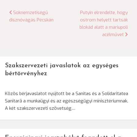
Bejegyzés
Soknemzetiségű
Putyin elrendelte, hogy
disznóvágás Pécskán
ostrom helyett tartsák
navigáció
blokád alatt a mariupoli
acélművet
Szakszervezeti javaslatok az egységes
bértörvényhez
Közös bérjavaslatot nyújtott be a Sanitas és a Solidaritatea
Sanitară a munkaügyi és az egészségügyi minisztériumnak.
A két szakszervezeti szövetség…