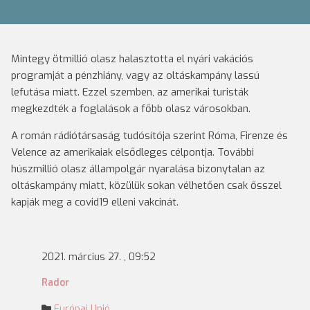
Mintegy ötmillió olasz halasztotta el nyári vakációs
programját a pénzhiány, vagy az oltáskampány lassú
lefutása miatt. Ezzel szemben, az amerikai turisták
megkezdték a foglalások a főbb olasz városokban.
A román rádiótársaság tudósítója szerint Róma, Firenze és
Velence az amerikaiak elsődleges célpontja. További
húszmillió olasz állampolgár nyaralása bizonytalan az
oltáskampány miatt, közülük sokan vélhetően csak ősszel
kapják meg a covid19 elleni vakcinát.
2021. március 27. , 09:52
Rador
Európai Unió