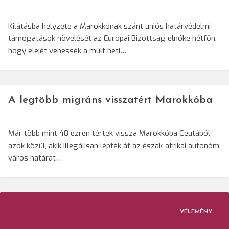
Kilátásba helyzete a Marokkónak szánt uniós határvédelmi
támogatások növelését az Európai Bizottság elnöke hétfőn,
hogy elejét vehessék a múlt heti…
A legtöbb migráns visszatért Marokkóba
Már több mint 48 ezren tértek vissza Marokkóba Ceutából
azok közül, akik illegálisan lépték át az észak-afrikai autonóm
város határát…
VÉLEMÉNY