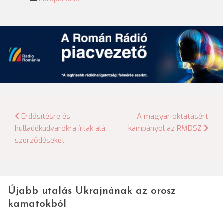
Bejegyzés
Erdősítésre és
A magyar oktatásért
hulladékudvarokra írtak alá
kampányol az RMDSZ
navigáció
szerződéseket
Újabb utalás Ukrajnának az orosz
kamatokból