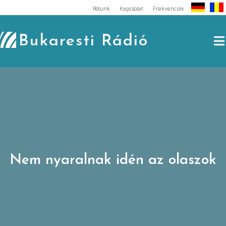
Skip
Rólunk
Kapcsolat
Frekvenciák
to
content
Bukaresti Rádió
Nem nyaralnak idén az olaszok