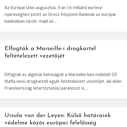
Az Európai Unió augusztus 3-án 1,4 milliárd eurónyi
nyereséghez jutott az Orosz Központi Banknak az európai
bankokban tárolt, majd az…
Elfogták a Marseille-i drogkartel
feltételezett vezetőjét
Elfogták az algériai hatóságok a Marseille-ben mûködõ DZ
Mafia nevû drogkartell egyik feltételezett vezetõjét, aki ellen
Franciaország letartóztatási parancsot is…
Ursula von der Leyen: Külső határaink
védelme közös európai felelősség