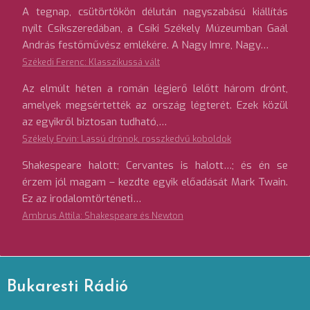
A tegnap, csütörtökön délután nagyszabású kiállítás
nyílt Csíkszeredában, a Csíki Székely Múzeumban Gaál
András festőművész emlékére. A Nagy Imre, Nagy…
Székedi Ferenc: Klasszikussá vált
Az elmúlt héten a román légierő lelőtt három drónt,
amelyek megsértették az ország légterét. Ezek közül
az egyikről biztosan tudható,…
Székely Ervin: Lassú drónok, rosszkedvű koboldok
Shakespeare halott; Cervantes is halott…; és én se
érzem jól magam – kezdte egyik előadását Mark Twain.
Ez az irodalomtörténeti…
Ambrus Attila: Shakespeare és Newton
Bukaresti Rádió