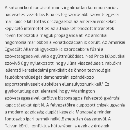
A katonai konfrontációt máris irgalmatlan kommunikációs
hadviselés vezeti be. Kína és legszorosabb szövetségesei
már jóideje kitiltották országaikból az amerikai érdekeket
képviselő internetet és az általuk létrehozott Intranetek
révén terjesztik a maguk propagandáját. Az amerikai
hegemónia már ebben a vonatkozásban is sérült. Az Amerikai
Egyesült Államok igyekszik is szorosabbra fűzni a
szövetségeseivel való együttműködést. Ned Price külpolitikai
szóvivő úgy nyilatkozott, hogy „Kína visszaéléseit, rablókra
jellemző kereskedelmi praktikáit és önnön technológiai
felsőbbrendűségét demonstrálni szándékozó
exporttörekvéseit eltökélten ellensúlyoznunk kell.” Ez
gyakorlatilag azt jelentené, hogy Washington
szövetségeseivel karöltve biztonságos félvezető gyártási
kapacitásokat épít ki. A felvezetőkre alapozott chipek ugyanis
a modern gazdaság alapját képezik. Manapság minden
fontosabb ipari termék nélkülözhetetlen összetevői. A
Tajvan-körüli konfliktus hátterében is ezek az érdekek