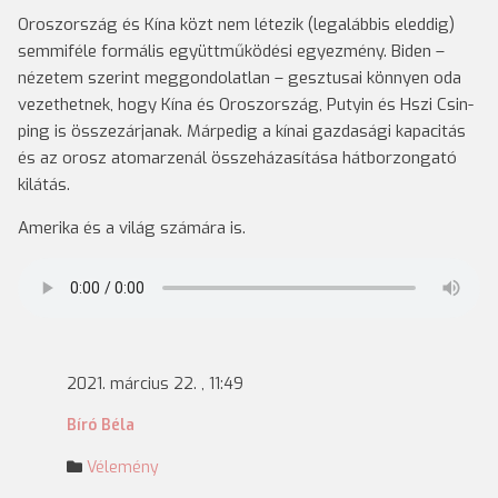
Oroszország és Kína közt nem létezik (legalábbis eleddig)
semmiféle formális együttműködési egyezmény. Biden –
nézetem szerint meggondolatlan – gesztusai könnyen oda
vezethetnek, hogy Kína és Oroszország, Putyin és Hszi Csin-
ping is összezárjanak. Márpedig a kínai gazdasági kapacitás
és az orosz atomarzenál összeházasítása hátborzongató
kilátás.
Amerika és a világ számára is.
2021. március 22. , 11:49
Bíró Béla
Vélemény