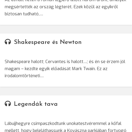
megsértették az ország légterét. Ezek közül az egyikről
biztosan tudható,…
Shakespeare és Newton
Shakespeare halott; Cervantes is halott…; és én se érzem jól
magam – kezdte egyik előadását Mark Twain. Ez az
irodalomtörténeti…
Legendák tava
Lábujjhegyre csimpaszkodtunk unokatestvéremmel a kőfal
mellett, hogy beleláthassunk a Kovászna parkjában fortyogó