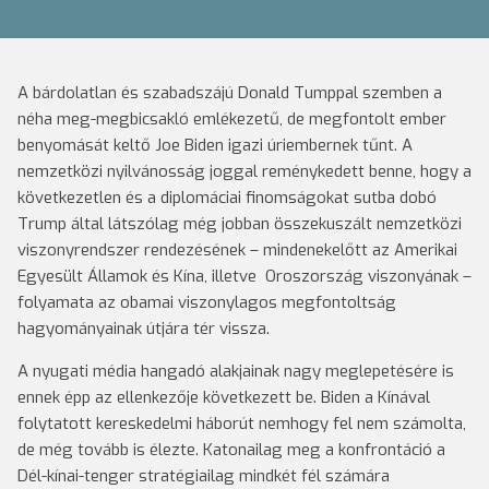
A bárdolatlan és szabadszájú Donald Tumppal szemben a
néha meg-megbicsakló emlékezetű, de megfontolt ember
benyomását keltő Joe Biden igazi úriembernek tűnt. A
nemzetközi nyilvánosság joggal reménykedett benne, hogy a
következetlen és a diplomáciai finomságokat sutba dobó
Trump által látszólag még jobban összekuszált nemzetközi
viszonyrendszer rendezésének – mindenekelőtt az Amerikai
Egyesült Államok és Kína, illetve Oroszország viszonyának –
folyamata az obamai viszonylagos megfontoltság
hagyományainak útjára tér vissza.
A nyugati média hangadó alakjainak nagy meglepetésére is
ennek épp az ellenkezője következett be. Biden a Kínával
folytatott kereskedelmi háborút nemhogy fel nem számolta,
de még tovább is élezte. Katonailag meg a konfrontáció a
Dél-kínai-tenger stratégiailag mindkét fél számára