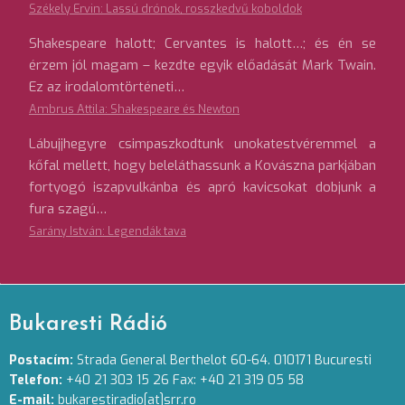
Székely Ervin: Lassú drónok, rosszkedvű koboldok
Shakespeare halott; Cervantes is halott…; és én se
érzem jól magam – kezdte egyik előadását Mark Twain.
Ez az irodalomtörténeti…
Ambrus Attila: Shakespeare és Newton
Lábujjhegyre csimpaszkodtunk unokatestvéremmel a
kőfal mellett, hogy beleláthassunk a Kovászna parkjában
fortyogó iszapvulkánba és apró kavicsokat dobjunk a
fura szagú…
Sarány István: Legendák tava
Bukaresti Rádió
Postacím:
Strada General Berthelot 60-64. 010171 Bucuresti
Telefon:
+40 21 303 15 26 Fax: +40 21 319 05 58
E-mail:
bukarestiradio[at]srr.ro