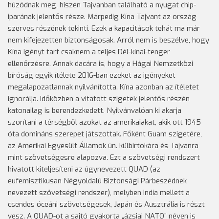
húzódnak meg, hiszen Tajvanban található a nyugat chip-
iparának jelentős része. Márpedig Kína Tajvant az ország
szerves részének tekinti. Ezek a kapacitások tehát ma már
nem kifejezetten biztonságosak. Arról nem is beszélve, hogy
Kína igényt tart csaknem a teljes Dél-kínai-tenger
ellenőrzésre. Annak dacára is, hogy a Hágai Nemzetközi
bíróság egyik ítélete 2016-ban ezeket az igényeket
megalapozatlannak nyilvánította. Kína azonban az ítéletet
ignorálja. Időközben a vitatott szigetek jelentős részén
katonailag is berendezkedett. Nyilvánvalóan ki akarja
szorítani a térségből azokat az amerikaiakat, akik ott 1945
óta domináns szerepet játszottak. Főként Guam szigetére,
az Amerikai Egyesült Államok ún. külbirtokára és Tajvanra
mint szövetségesre alapozva. Ezt a szövetségi rendszert
hivatott kiteljesíteni az úgynevezett QUAD (az
eufemisztikusan Négyoldalú Biztonsági Párbeszédnek
nevezett szövetségi rendszer), melyben India mellett a
csendes óceáni szövetségesek, Japán és Ausztrália is részt
vesz. A QUAD-ot a sajtó gyakorta „ázsiai NATO” néven is