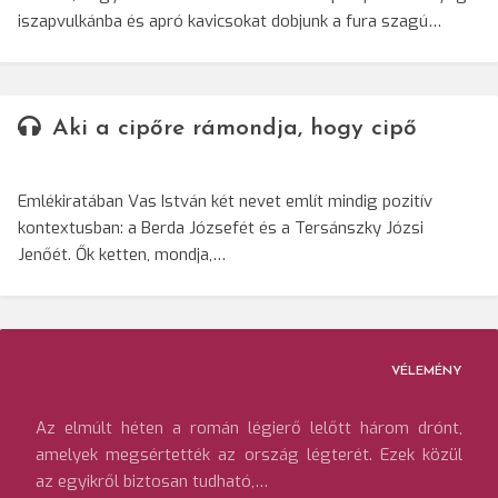
iszapvulkánba és apró kavicsokat dobjunk a fura szagú…
Aki a cipőre rámondja, hogy cipő
Emlékiratában Vas István két nevet említ mindig pozitív
kontextusban: a Berda Józsefét és a Tersánszky Józsi
Jenőét. Ők ketten, mondja,…
VÉLEMÉNY
Az elmúlt héten a román légierő lelőtt három drónt,
amelyek megsértették az ország légterét. Ezek közül
az egyikről biztosan tudható,…