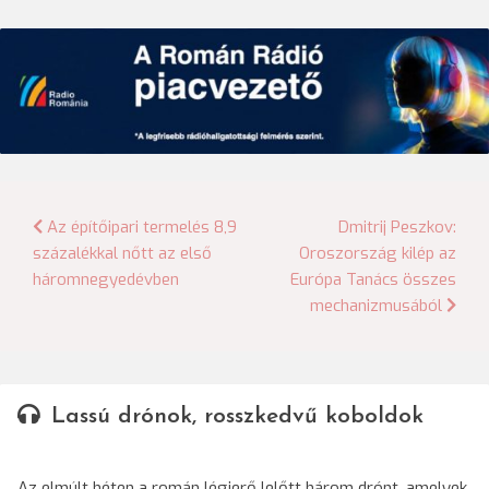
Bejegyzés
Az építőipari termelés 8,9
Dmitrij Peszkov:
százalékkal nőtt az első
Oroszország kilép az
navigáció
háromnegyedévben
Európa Tanács összes
mechanizmusából
Lassú drónok, rosszkedvű koboldok
Az elmúlt héten a román légierő lelőtt három drónt, amelyek