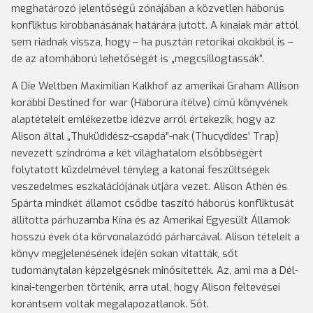
meghatározó jelentőségű zónájában a közvetlen háborús
konfliktus kirobbanásának határára jutott. A kínaiak már attól
sem riadnak vissza, hogy – ha pusztán retorikai okokból is –
de az atomháború lehetőségét is „megcsillogtassák”.
A Die Weltben Maximilian Kalkhof az amerikai Graham Allison
korábbi Destined for war (Háborúra ítélve) című könyvének
alaptételeit emlékezetbe idézve arról értekezik, hogy az
Alison által „Thuküdidész-csapdá”-nak (Thucydides’ Trap)
nevezett szindróma a két világhatalom elsőbbségért
folytatott küzdelmével tényleg a katonai feszültségek
veszedelmes eszkalációjának útjára vezet. Alison Athén és
Spárta mindkét államot csődbe taszító háborús konfliktusát
állította párhuzamba Kína és az Amerikai Egyesült Államok
hosszú évek óta körvonalazódó párharcával. Alison tételeit a
könyv megjelenésének idején sokan vitatták, sőt
tudománytalan képzelgésnek minősítették. Az, ami ma a Dél-
kínai-tengerben történik, arra utal, hogy Alison feltevései
korántsem voltak megalapozatlanok. Sőt.