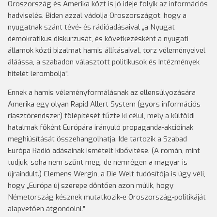
Oroszország és Amerika közt is jó ideje folyik az információs
hadviselés. Biden azzal vádolja Oroszországot, hogy a
nyugatnak szánt tévé- és rádióadásaival „a Nyugat
demokratikus diskurzusát, és következésként a nyugati
államok közti bizalmat hamis állításaival, torz véleményeivel
áláássa, a szabadon választott politikusok és Intézmények
hitelét lerombolja”.
Ennek a hamis véleményformálásnak az ellensúlyozására
Amerika egy olyan Rapid Allert System (gyors információs
riasztórendszer) fölépítését tűzte ki célul, mely a külföldi
hatalmak főként Európára irányuló propaganda-akcióinak
meghiúsítását összehangolhatja. Ide tartozik a Szabad
Európa Rádió adásainak ismételt kibővítése. (A román, mint
tudjuk, soha nem szűnt meg, de nemrégen a magyar is
újraindult.) Clemens Wergin, a Die Welt tudósítója is úgy véli,
hogy „Európa új szerepe döntően azon múlik, hogy
Németország késznek mutatkozik-e Oroszország-politikáját
alapvetően átgondolni.”