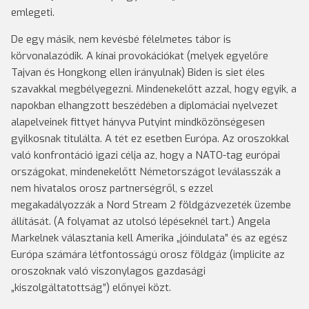
emlegeti.
De egy másik, nem kevésbé félelmetes tábor is
körvonalazódik. A kínai provokációkat (melyek egyelőre
Tajvan és Hongkong ellen irányulnak) Biden is siet éles
szavakkal megbélyegezni. Mindenekelőtt azzal, hogy egyik, a
napokban elhangzott beszédében a diplomáciai nyelvezet
alapelveinek fittyet hányva Putyint mindközönségesen
gyilkosnak titulálta. A tét ez esetben Európa. Az oroszokkal
való konfrontáció igazi célja az, hogy a NATO-tag európai
országokat, mindenekelőtt Németországot leválasszák a
nem hivatalos orosz partnerségről, s ezzel
megakadályozzák a Nord Stream 2 földgázvezeték üzembe
állítását. (A folyamat az utolsó lépéseknél tart.) Angela
Markelnek választania kell Amerika „jóindulata” és az egész
Európa számára létfontosságú orosz földgáz (implicite az
oroszoknak való viszonylagos gazdasági
„kiszolgáltatottság”) előnyei közt.