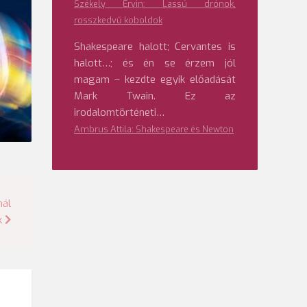
Székely Ervin: Lassú drónok,
rosszkedvű koboldok
Shakespeare halott; Cervantes is
halott…; és én se érzem jól
magam – kezdte egyik előadását
Mark Twain. Ez az
irodalomtörténeti…
Ambrus Attila: Shakespeare és Newton
nál
k