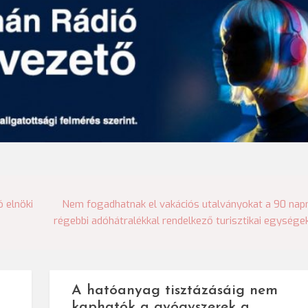
 elnöki
Nem fogadhatnak el vakációs utalványokat a 90 nap
régebbi adóhátralékkal rendelkező turisztikai egysége
A hatóanyag tisztázásáig nem
kaphatók a gyógyszerek a