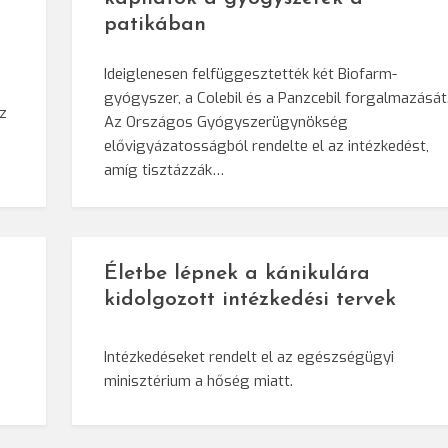
patikában
Ideiglenesen felfüggesztették két Biofarm-
gyógyszer, a Colebil és a Panzcebil forgalmazását
az
Az Országos Gyógyszerügynökség
elővigyázatosságból rendelte el az intézkedést,
amíg tisztázzák…
Életbe lépnek a kánikulára
kidolgozott intézkedési tervek
Intézkedéseket rendelt el az egészségügyi
minisztérium a hőség miatt.