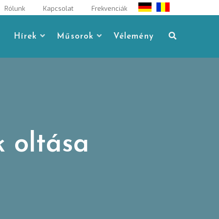
Rólunk
Kapcsolat
Frekvenciák
Hírek
Műsorok
Vélemény
 oltása