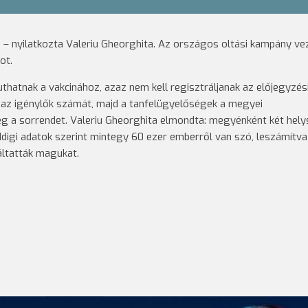
– nyilatkozta Valeriu Gheorghita. Az országos oltási kampány ve
ot.
thatnak a vakcinához, azaz nem kell regisztráljanak az előjegyzés
az igénylők számát, majd a tanfelügyelőségek a megyei
g a sorrendet. Valeriu Gheorghita elmondta: megyénként két hely
ddigi adatok szerint mintegy 60 ezer emberről van szó, leszámítva
áltatták magukat.