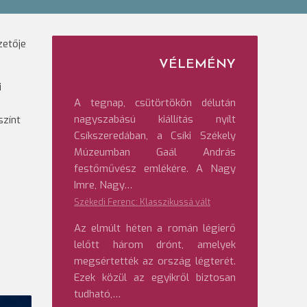
zetője
VÉLEMÉNY
i
A tegnap, csütörtökön délután
nagyszabású kiállítás nyílt
színt
Csíkszeredában, a Csíki Székely
Múzeumban Gaál András
festőművész emlékére. A Nagy
Imre, Nagy…
Székedi Ferenc: Klasszikussá vált
Az elmúlt héten a román légierő
lelőtt három drónt, amelyek
megsértették az ország légterét.
Ezek közül az egyikről biztosan
tudható,…