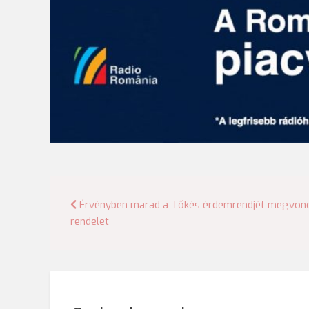
Bejegyzés
Érvényben marad a Tőkés érdemrendjét megvonó
rendelet
navigáció