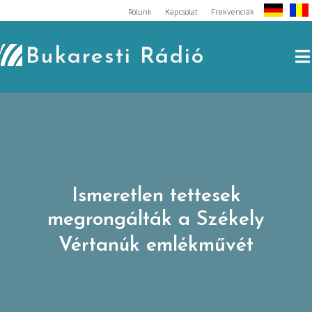
Skip
Rólunk
Kapcsolat
Frekvenciák
to
content
Bukaresti Rádió
Ismeretlen tettesek
megrongálták a Székely
Vértanúk emlékművét