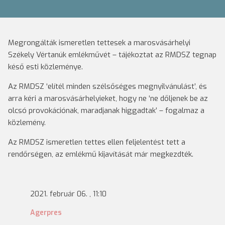
Megrongálták ismeretlen tettesek a marosvásárhelyi
Székely Vértanúk emlékművét – tájékoztat az RMDSZ tegnap
késő esti közleménye.
Az RMDSZ ‘elítél minden szélsőséges megnyilvánulást’, és
arra kéri a marosvásárhelyieket, hogy ne ‘ne dőljenek be az
olcsó provokációnak, maradjanak higgadtak’ – fogalmaz a
közlemény.
Az RMDSZ ismeretlen tettes ellen feljelentést tett a
rendőrségen, az emlékmű kijavítását már megkezdték.
2021. február 06. , 11:10
Agerpres