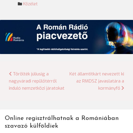
Közélet
Bejegyzés
Törölték júliusig a
Két államtitkárt nevezett ki
nagyváradi repülőtérről
az RMDSZ javaslatára a
navigáció
induló nemzetközi járatokat
kormányfő
Online regisztrálhatnak a Romániában
szavazó külföldiek