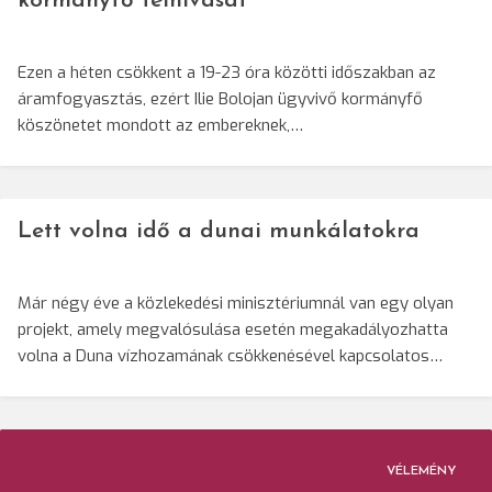
kormányfő felhívását
Ezen a héten csökkent a 19-23 óra közötti időszakban az
áramfogyasztás, ezért Ilie Bolojan ügyvivő kormányfő
köszönetet mondott az embereknek,…
Lett volna idő a dunai munkálatokra
Már négy éve a közlekedési minisztériumnál van egy olyan
projekt, amely megvalósulása esetén megakadályozhatta
volna a Duna vízhozamának csökkenésével kapcsolatos…
VÉLEMÉNY