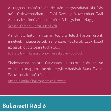
A tegnap, csütörtökön délután nagyszabású kiállítás
nyílt Csíkszeredában, a Csíki Székely Múzeumban Gaál
András festőművész emlékére. A Nagy Imre, Nagy…
Székedi Ferenc: Klasszikussá vált
Az elmúlt héten a román légierő lelőtt három drónt,
amelyek megsértették az ország légterét. Ezek közül
az egyikről biztosan tudható,…
Székely Ervin: Lassú drónok, rosszkedvű koboldok
Shakespeare halott; Cervantes is halott…; és én se
érzem jól magam – kezdte egyik előadását Mark Twain.
Ez az irodalomtörténeti…
Ambrus Attila: Shakespeare és Newton
Bukaresti Rádió