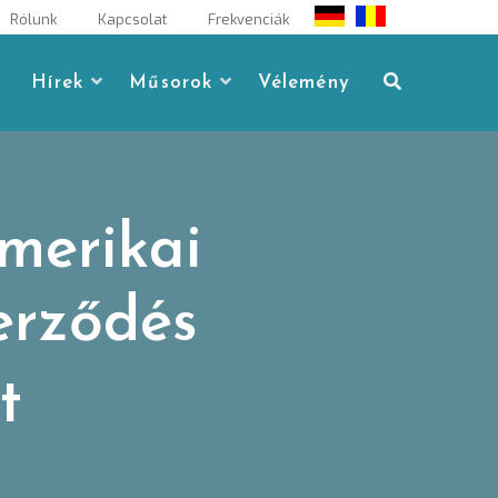
Rólunk
Kapcsolat
Frekvenciák
Hírek
Műsorok
Vélemény
amerikai
erződés
t