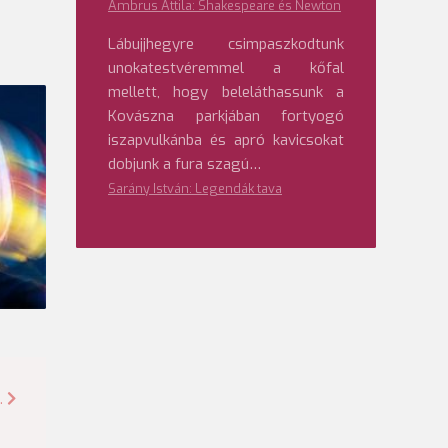
Ambrus Attila: Shakespeare és Newton
Lábujjhegyre csimpaszkodtunk
unokatestvéremmel a kőfal
mellett, hogy beleláthassunk a
Kovászna parkjában fortyogó
iszapvulkánba és apró kavicsokat
dobjunk a fura szagú…
Sarány István: Legendák tava
.