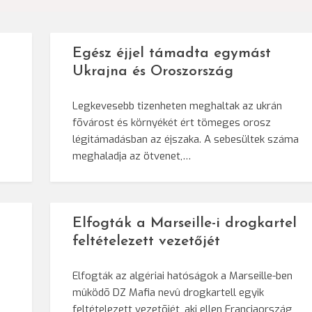
Egész éjjel támadta egymást
Ukrajna és Oroszország
Legkevesebb tizenheten meghaltak az ukrán
fõvárost és környékét ért tömeges orosz
légitámadásban az éjszaka. A sebesültek száma
meghaladja az ötvenet,…
Elfogták a Marseille-i drogkartel
feltételezett vezetőjét
Elfogták az algériai hatóságok a Marseille-ben
mûködõ DZ Mafia nevû drogkartell egyik
feltételezett vezetõjét, aki ellen Franciaország