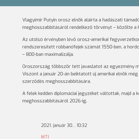
Vlagyimir Putyin orosz elnök aláírta a hadászati tám
meghosszabbításáról rendelkező törvényt – közölte a 
Az utolsó érvényben lévő orosz-amerikai fegyverzetkor
rendszeresített robbanófejek számát 1550-ben, a hordo
– 800-ban maximalizálja.
Oroszország többször tett javaslatot az egyezmény m
Viszont a január 20-án beiktatott új amerikai elnök még
szerződés meghosszabbítására.
A felek kedden diplomáciai jegyzéket váltottak, majd 
meghosszabbításáról 2026-ig.
2021. január 30. , 10:32
MTI