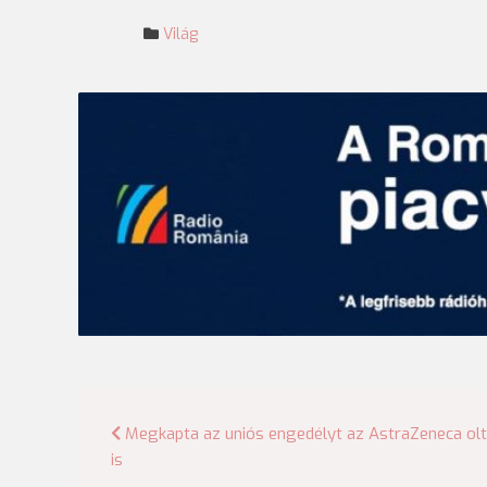
Világ
Bejegyzés
Megkapta az uniós engedélyt az AstraZeneca ol
is
navigáció