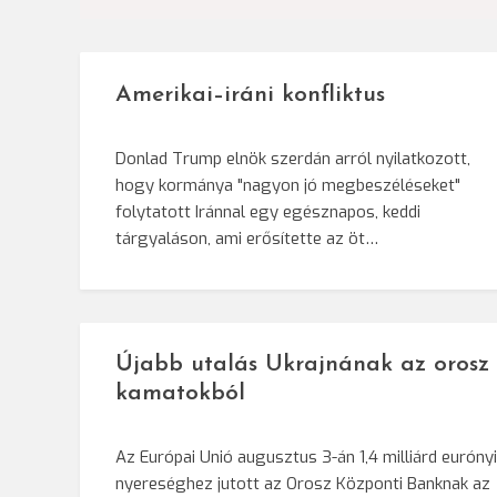
Amerikai–iráni konfliktus
Donlad Trump elnök szerdán arról nyilatkozott,
hogy kormánya "nagyon jó megbeszéléseket"
folytatott Iránnal egy egésznapos, keddi
tárgyaláson, ami erősítette az öt…
Újabb utalás Ukrajnának az orosz
kamatokból
Az Európai Unió augusztus 3-án 1,4 milliárd eurónyi
nyereséghez jutott az Orosz Központi Banknak az