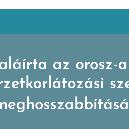
aláírta az orosz-
rzetkorlátozási sz
meghosszabbításá