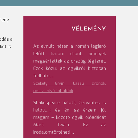
zmény
VÉLEMÉNY
odás a
Az elmúlt héten a román légierő
ket is
lelőtt három drónt, amelyek
megsértették az ország légterét.
.
Ezek közül az egyikről biztosan
tudható,…
Székely Ervin: Lassú drónok,
rosszkedvű koboldok
Shakespeare halott; Cervantes is
halott…; és én se érzem jól
magam – kezdte egyik előadását
Mark Twain. Ez az
irodalomtörténeti…