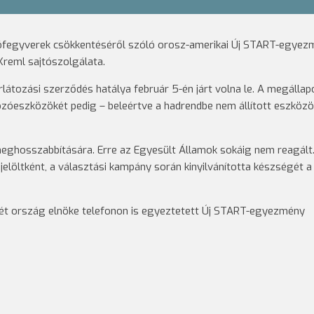
adófegyverek csökkentéséről szóló orosz-amerikai Új START-egye
Kreml sajtószolgálata.
látozási szerződés hatálya február 5-én járt volna le. A megállap
zóeszközökét pedig – beleértve a hadrendbe nem állított eszközö
eghosszabbítására. Erre az Egyesült Államok sokáig nem reagált
 jelöltként, a választási kampány során kinyilvánította készségét a
a két ország elnöke telefonon is egyeztetett Új START-egyezmény