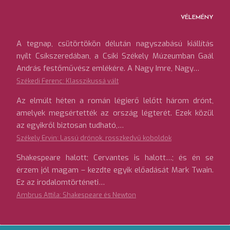
VÉLEMÉNY
A tegnap, csütörtökön délután nagyszabású kiállítás
nyílt Csíkszeredában, a Csíki Székely Múzeumban Gaál
András festőművész emlékére. A Nagy Imre, Nagy…
Székedi Ferenc: Klasszikussá vált
Az elmúlt héten a román légierő lelőtt három drónt,
amelyek megsértették az ország légterét. Ezek közül
az egyikről biztosan tudható,…
Székely Ervin: Lassú drónok, rosszkedvű koboldok
Shakespeare halott; Cervantes is halott…; és én se
érzem jól magam – kezdte egyik előadását Mark Twain.
Ez az irodalomtörténeti…
Ambrus Attila: Shakespeare és Newton