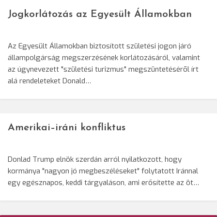
Jogkorlátozás az Egyesült Államokban
Az Egyesült Államokban biztosított születési jogon járó
állampolgárság megszerzésének korlátozásáról, valamint
az úgynevezett "születési turizmus" megszüntetésérõl írt
alá rendeleteket Donald…
Amerikai–iráni konfliktus
Donlad Trump elnök szerdán arról nyilatkozott, hogy
kormánya "nagyon jó megbeszéléseket" folytatott Iránnal
egy egésznapos, keddi tárgyaláson, ami erősítette az öt…