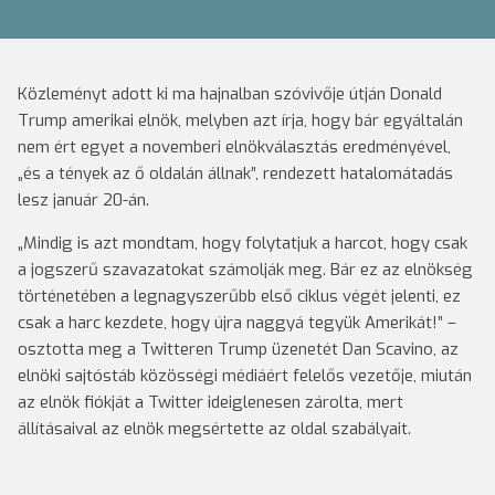
Közleményt adott ki ma hajnalban szóvivője útján Donald
Trump amerikai elnök, melyben azt írja, hogy bár egyáltalán
nem ért egyet a novemberi elnökválasztás eredményével,
„és a tények az ő oldalán állnak”, rendezett hatalomátadás
lesz január 20-án.
„Mindig is azt mondtam, hogy folytatjuk a harcot, hogy csak
a jogszerű szavazatokat számolják meg. Bár ez az elnökség
történetében a legnagyszerűbb első ciklus végét jelenti, ez
csak a harc kezdete, hogy újra naggyá tegyük Amerikát!” –
osztotta meg a Twitteren Trump üzenetét Dan Scavino, az
elnöki sajtóstáb közösségi médiáért felelős vezetője, miután
az elnök fiókját a Twitter ideiglenesen zárolta, mert
állításaival az elnök megsértette az oldal szabályait.