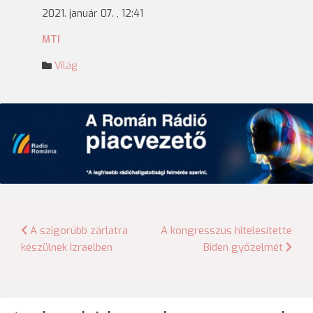
2021. január 07. , 12:41
MTI
Világ
Bejegyzés
A szigorúbb zárlatra
A kongresszus hitelesítette
készülnek Izraelben
Biden győzelmét
navigáció