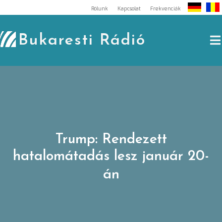
Skip
Rólunk
Kapcsolat
Frekvenciák
to
content
Bukaresti Rádió
Trump: Rendezett
hatalomátadás lesz január 20-
án