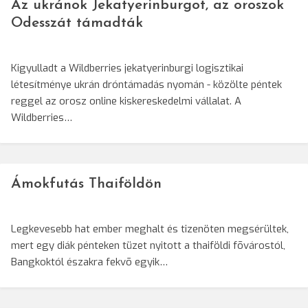
Az ukránok Jekatyerinburgot, az oroszok
Odesszát támadták
Kigyulladt a Wildberries jekatyerinburgi logisztikai
létesítménye ukrán dróntámadás nyomán - közölte péntek
reggel az orosz online kiskereskedelmi vállalat. A
Wildberries…
Ámokfutás Thaiföldön
Legkevesebb hat ember meghalt és tizenöten megsérültek,
mert egy diák pénteken tüzet nyitott a thaiföldi fõvárostól,
Bangkoktól északra fekvõ egyik…