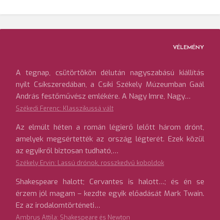
VÉLEMÉNY
A tegnap, csütörtökön délután nagyszabású kiállítás
nyílt Csíkszeredában, a Csíki Székely Múzeumban Gaál
András festőművész emlékére. A Nagy Imre, Nagy…
Székedi Ferenc: Klasszikussá vált
Az elmúlt héten a román légierő lelőtt három drónt,
amelyek megsértették az ország légterét. Ezek közül
az egyikről biztosan tudható,…
Székely Ervin: Lassú drónok, rosszkedvű koboldok
Shakespeare halott; Cervantes is halott…; és én se
érzem jól magam – kezdte egyik előadását Mark Twain.
Ez az irodalomtörténeti…
Ambrus Attila: Shakespeare és Newton