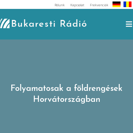
Skip
Rólunk
Kapcsolat
Frekvenciák
to
content
Bukaresti Rádió
Folyamatosak a földrengések
Horvátországban