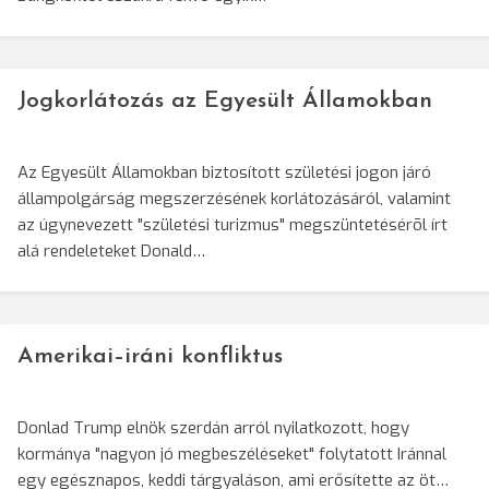
Jogkorlátozás az Egyesült Államokban
Az Egyesült Államokban biztosított születési jogon járó
állampolgárság megszerzésének korlátozásáról, valamint
az úgynevezett "születési turizmus" megszüntetésérõl írt
alá rendeleteket Donald…
Amerikai–iráni konfliktus
Donlad Trump elnök szerdán arról nyilatkozott, hogy
kormánya "nagyon jó megbeszéléseket" folytatott Iránnal
egy egésznapos, keddi tárgyaláson, ami erősítette az öt…