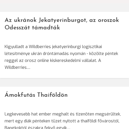
Az ukránok Jekatyerinburgot, az oroszok
Odesszát támadták
Kigyulladt a Wildberries jekatyerinburgi logisztikai
létesítménye ukrán dróntámadás nyomán - közölte péntek
reggel az orosz online kiskereskedelmi vállalat. A
Wildberries…
Ámokfutás Thaiföldön
Legkevesebb hat ember meghalt és tizenöten megsérültek,
mert egy diák pénteken tüzet nyitott a thaiföldi fõvárostól,
Bangkoktól északra fekvõ egyik…