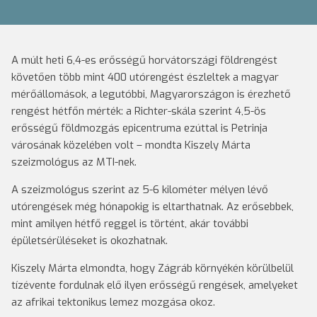
A múlt heti 6,4-es erősségű horvátországi földrengést
követően több mint 400 utórengést észleltek a magyar
mérőállomások, a legutóbbi, Magyarországon is érezhető
rengést hétfőn mérték: a Richter-skála szerint 4,5-ös
erősségű földmozgás epicentruma ezúttal is Petrinja
városának közelében volt – mondta Kiszely Márta
szeizmológus az MTI-nek.
A szeizmológus szerint az 5-6 kilométer mélyen lévő
utórengések még hónapokig is eltarthatnak. Az erősebbek,
mint amilyen hétfő reggel is történt, akár további
épületsérüléseket is okozhatnak.
Kiszely Márta elmondta, hogy Zágráb környékén körülbelül
tízévente fordulnak elő ilyen erősségű rengések, amelyeket
az afrikai tektonikus lemez mozgása okoz.