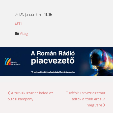
2021. január 05. , 11:06
MTI
Világ
Bejegyzés
A tervek szerint halad az
Elsőfokú árvízriasztást
oltási kampány
adtak a több erdélyi
navigáció
megyére