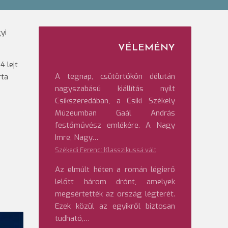
yi
VÉLEMÉNY
4 lejt
A tegnap, csütörtökön délután
rta
nagyszabású kiállítás nyílt
Csíkszeredában, a Csíki Székely
Múzeumban Gaál András
festőművész emlékére. A Nagy
Imre, Nagy…
Székedi Ferenc: Klasszikussá vált
Az elmúlt héten a román légierő
lelőtt három drónt, amelyek
megsértették az ország légterét.
Ezek közül az egyikről biztosan
tudható,…