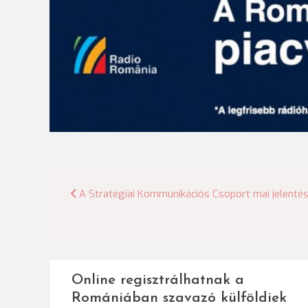
Bejegyzés
A Stratégiai Kommunikációs Csoport mai jelentés
navigáció
Online regisztrálhatnak a
Romániában szavazó külföldiek