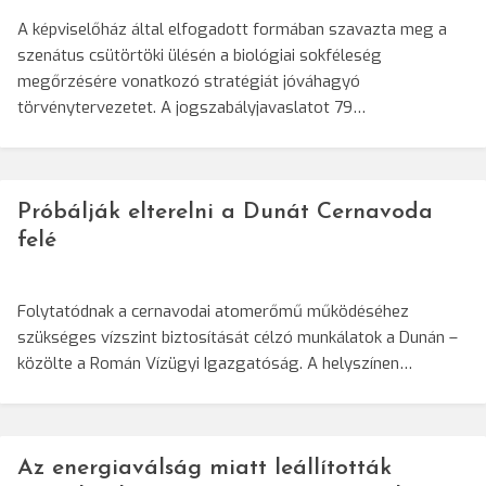
A képviselőház által elfogadott formában szavazta meg a
szenátus csütörtöki ülésén a biológiai sokféleség
megőrzésére vonatkozó stratégiát jóváhagyó
törvénytervezetet. A jogszabályjavaslatot 79…
Próbálják elterelni a Dunát Cernavoda
felé
Folytatódnak a cernavodai atomerőmű működéséhez
szükséges vízszint biztosítását célzó munkálatok a Dunán –
közölte a Román Vízügyi Igazgatóság. A helyszínen…
Az energiaválság miatt leállították