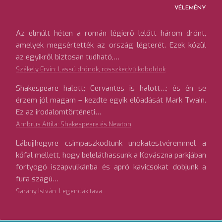
VÉLEMÉNY
Az elmúlt héten a román légierő lelőtt három drónt,
amelyek megsértették az ország légterét. Ezek közül
az egyikről biztosan tudható,…
Székely Ervin: Lassú drónok, rosszkedvű koboldok
Shakespeare halott; Cervantes is halott…; és én se
érzem jól magam – kezdte egyik előadását Mark Twain.
Ez az irodalomtörténeti…
Ambrus Attila: Shakespeare és Newton
Lábujjhegyre csimpaszkodtunk unokatestvéremmel a
kőfal mellett, hogy beleláthassunk a Kovászna parkjában
fortyogó iszapvulkánba és apró kavicsokat dobjunk a
fura szagú…
Sarány István: Legendák tava