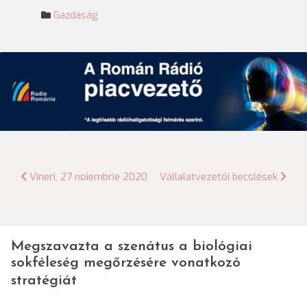
Gazdaság
Bejegyzés
Vineri, 27 noiembrie 2020
Vállalatvezetői becslések
navigáció
Megszavazta a szenátus a biológiai
sokféleség megőrzésére vonatkozó
stratégiát