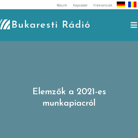
Skip
Rólunk
Kapcsolat
Frekvenciák
to
content
Bukaresti Rádió
Elemzők a 2021-es
munkapiacról