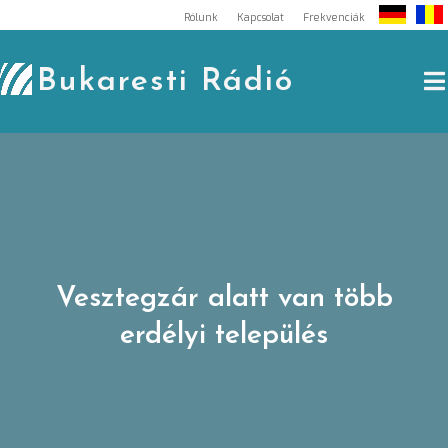
Skip
Rólunk
Kapcsolat
Frekvenciák
to
content
Bukaresti Rádió
Vesztegzár alatt van több
erdélyi település