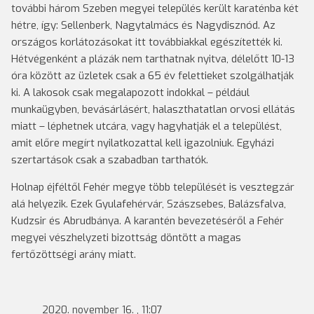
további három Szeben megyei település került karaténba két
hétre, így: Sellenberk, Nagytalmács és Nagydisznód. Az
országos korlátozásokat itt továbbiakkal egészítették ki.
Hétvégenként a plázák nem tarthatnak nyitva, délelőtt 10-13
óra között az üzletek csak a 65 év felettieket szolgálhatják
ki. A lakosok csak megalapozott indokkal – például
munkaügyben, bevásárlásért, halaszthatatlan orvosi ellátás
miatt – léphetnek utcára, vagy hagyhatják el a települést,
amit előre megírt nyilatkozattal kell igazolniuk. Egyházi
szertartások csak a szabadban tarthatók.
Holnap éjféltől Fehér megye több települését is vesztegzár
alá helyezik. Ezek Gyulafehérvár, Szászsebes, Balázsfalva,
Kudzsir és Abrudbánya. A karantén bevezetéséről a Fehér
megyei vészhelyzeti bizottság döntött a magas
fertőzöttségi arány miatt.
2020. november 16. , 11:07