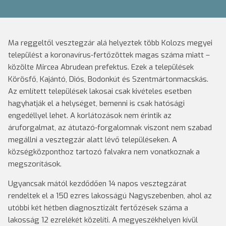
Ma reggeltől vesztegzár alá helyeztek több Kolozs megyei
települést a koronavírus-fertőzöttek magas száma miatt –
közölte Mircea Abrudean prefektus. Ezek a települések
Körösfő, Kajántó, Diós, Bodonkút és Szentmártonmacskás.
Az említett települések lakosai csak kivételes esetben
hagyhatják el a helységet, bemenni is csak hatósági
engedéllyel lehet. A korlátozások nem érintik az
áruforgalmat, az átutazó-forgalomnak viszont nem szabad
megállni a vesztegzár alatt lévő településeken. A
községközponthoz tartozó falvakra nem vonatkoznak a
megszorítások.
Ugyancsak mától kezdődően 14 napos vesztegzárat
rendeltek el a 150 ezres lakosságú Nagyszebenben, ahol az
utóbbi két hétben diagnosztizált fertőzések száma a
lakosság 12 ezrelékét közelíti. A megyeszékhelyen kívül