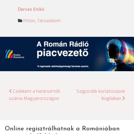
Darvas Enikő
Itthon
,
Társadalom
Bejegyzés
Csökkent a határsértők
Szigorúbb korlátozások
száma Magyarországon
Angliában
navigáció
Online regisztrálhatnak a Romániában