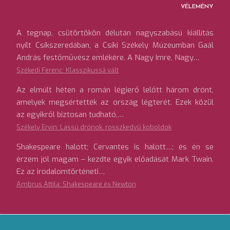
VÉLEMÉNY
A tegnap, csütörtökön délután nagyszabású kiállítás
nyílt Csíkszeredában, a Csíki Székely Múzeumban Gaál
András festőművész emlékére. A Nagy Imre, Nagy…
Székedi Ferenc: Klasszikussá vált
Az elmúlt héten a román légierő lelőtt három drónt,
amelyek megsértették az ország légterét. Ezek közül
az egyikről biztosan tudható,…
Székely Ervin: Lassú drónok, rosszkedvű koboldok
Shakespeare halott; Cervantes is halott…; és én se
érzem jól magam – kezdte egyik előadását Mark Twain.
Ez az irodalomtörténeti…
Ambrus Attila: Shakespeare és Newton