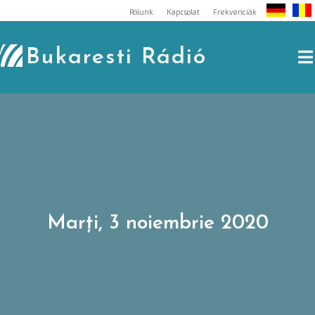
Skip
Rólunk
Kapcsolat
Frekvenciák
to
content
Bukaresti Rádió
Marți, 3 noiembrie 2020