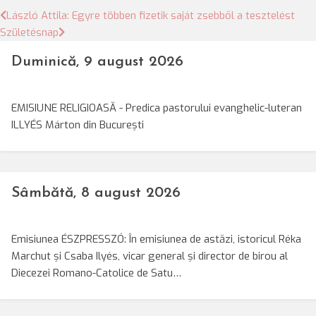
Bejegyzés
László Attila: Egyre többen fizetik saját zsebből a tesztelést
Születésnap
navigáció
Duminică, 9 august 2026
EMISIUNE RELIGIOASĂ - Predica pastorului evanghelic-luteran
ILLYÉS Márton din București
Sâmbătă, 8 august 2026
Emisiunea ÉSZPRESSZÓ: În emisiunea de astăzi, istoricul Réka
Marchut și Csaba Ilyés, vicar general și director de birou al
Diecezei Romano-Catolice de Satu…