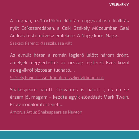
VÉLEMÉNY
A tegnap, csütörtökön délután nagyszabású kiállítás
nyílt Csíkszeredában, a Csíki Székely Múzeumban Gaál
András festőművész emlékére. A Nagy Imre, Nagy…
Székedi Ferenc: Klasszikussá vált
Az elmúlt héten a román légierő lelőtt három drónt,
amelyek megsértették az ország légterét. Ezek közül
az egyikről biztosan tudható,…
Székely Ervin: Lassú drónok, rosszkedvű koboldok
Shakespeare halott; Cervantes is halott…; és én se
érzem jól magam – kezdte egyik előadását Mark Twain.
Ez az irodalomtörténeti…
Ambrus Attila: Shakespeare és Newton