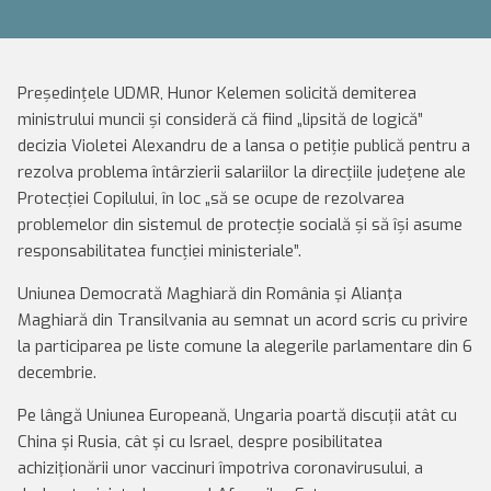
Președințele UDMR, Hunor Kelemen solicită demiterea
ministrului muncii și consideră că fiind „lipsită de logică”
decizia Violetei Alexandru de a lansa o petiție publică pentru a
rezolva problema întârzierii salariilor la direcțiile județene ale
Protecției Copilului, în loc „să se ocupe de rezolvarea
problemelor din sistemul de protecție socială și să își asume
responsabilitatea funcției ministeriale”.
Uniunea Democrată Maghiară din România şi Alianţa
Maghiară din Transilvania au semnat un acord scris cu privire
la participarea pe liste comune la alegerile parlamentare din 6
decembrie.
Pe lângă Uniunea Europeană, Ungaria poartă discuţii atât cu
China şi Rusia, cât şi cu Israel, despre posibilitatea
achiziţionării unor vaccinuri împotriva coronavirusului, a