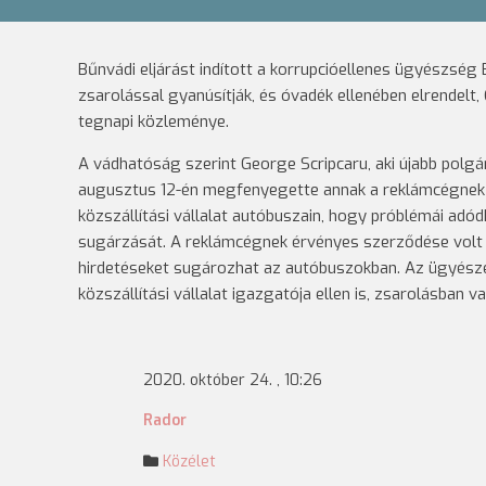
Bűnvádi eljárást indított a korrupcióellenes ügyészség
zsarolással gyanúsítják, és óvadék ellenében elrendelt,
tegnapi közleménye.
A vádhatóság szerint George Scripcaru, aki újabb polg
augusztus 12-én megfenyegette annak a reklámcégnek az
közszállítási vállalat autóbuszain, hogy próblémái ad
sugárzását. A reklámcégnek érvényes szerződése volt a 
hirdetéseket sugározhat az autóbuszokban. Az ügyésze
közszállítási vállalat igazgatója ellen is, zsarolásban 
2020. október 24. , 10:26
Rador
Közélet