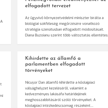
elfogadott tervezet
Az ügyvivő környezetvédelmi miniszter bírálta a
 A
biológiai sokféleség megőrzésére vonatkozó
stratégia szenátusban elfogadott módosításait.
Diana Buzoianu szerint több változtatás ellentéte
Kihirdette az államfő a
parlamentben elfogadott
törvényeket
Nicușor Dan államfő kihirdette a kőolajpiaci
t
válsághelyzet kezeléséről, valamint a
kedvezményes lakásáfa határidejének
mi
meghosszabbításáról szóló törvényeket. A
kőolajpiaci intézkedéscsomag részeként…