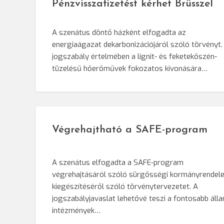
Pénzvisszafizetést kérhet Brüsszel
A szenátus döntő házként elfogadta az
energiaágazat dekarbonizációjáról szóló törvényt.
jogszabály értelmében a lignit- és feketekőszén-
tüzelésű hőerőművek fokozatos kivonására…
Végrehajtható a SAFE-program
A szenátus elfogadta a SAFE-program
végrehajtásáról szóló sürgősségi kormányrendele
kiegészítéséről szóló törvénytervezetet. A
jogszabályjavaslat lehetővé teszi a fontosabb álla
intézmények…