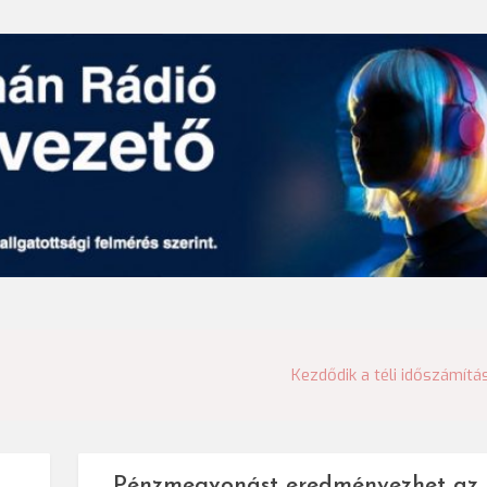
Kezdődik a téli időszámítá
Pénzmegvonást eredményezhet az