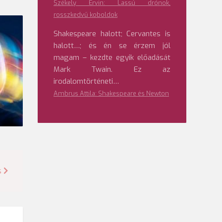
Székely Ervin: Lassú drónok,
rosszkedvű koboldok
Shakespeare halott; Cervantes is
halott…; és én se érzem jól
magam – kezdte egyik előadását
Mark Twain. Ez az
irodalomtörténeti…
Ambrus Attila: Shakespeare és Newton
s