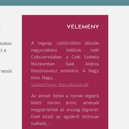
g
VÉLEMÉNY
A tegnap, csütörtökön délután
ásokon,
nagyszabású kiállítás nyílt
tt a
Csíkszeredában, a Csíki Székely
Múzeumban Gaál András
festőművész emlékére. A Nagy
rassói
Imre, Nagy…
Székedi Ferenc: Klasszikussá vált
Az elmúlt héten a román légierő
lelőtt három drónt, amelyek
megsértették az ország légterét.
Ezek közül az egyikről biztosan
tudható,…