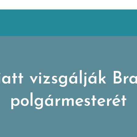
att vizsgálják Br
polgármesterét