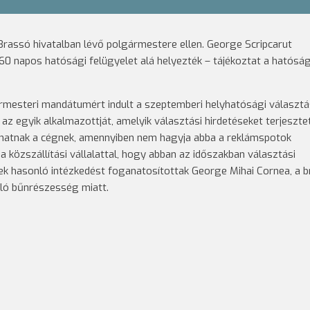
 Brassó hivatalban lévő polgármestere ellen. George Scripcarut
 60 napos hatósági felügyelet alá helyezték – tájékoztat a hatósá
ármesteri mandátumért indult a szeptemberi helyhatósági választ
 egyik alkalmazottját, amelyik választási hirdetéseket terjeszte
ódhatnak a cégnek, amennyiben nem hagyja abba a reklámspotok
közszállítási vállalattal, hogy abban az időszakban választási
k hasonló intézkedést foganatosítottak George Mihai Cornea, a b
való bűnrészesség miatt.