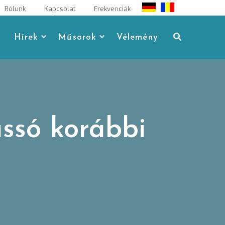
Rólunk
Kapcsolat
Frekvenciák
Hírek
Műsorok
Vélemény
assó korábbi