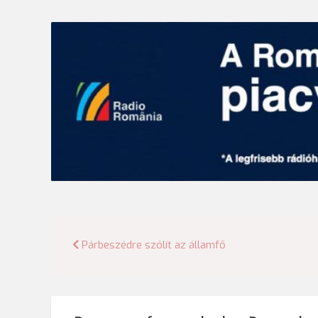
Bejegyzés
Párbeszédre szólít az államfő
navigáció