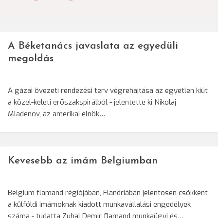
navigáció
A Béketanács javaslata az egyedüli
megoldás
A gázai övezeti rendezési terv végrehajtása az egyetlen kiút
a közel-keleti erõszakspirálból - jelentette ki Nikolaj
Mladenov, az amerikai elnök…
Kevesebb az imám Belgiumban
Belgium flamand régiójában, Flandriában jelentõsen csökkent
a külföldi imámoknak kiadott munkavállalási engedélyek
száma - tudatta Zuhal Demir flamand munkaügyi és…