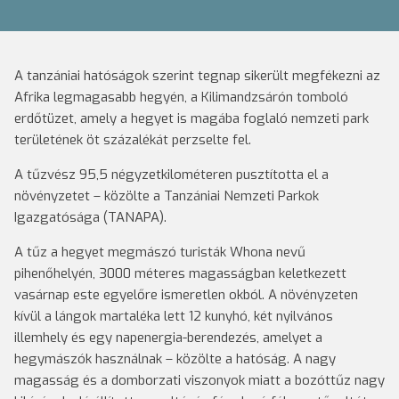
A tanzániai hatóságok szerint tegnap sikerült megfékezni az
Afrika legmagasabb hegyén, a Kilimandzsárón tomboló
erdőtüzet, amely a hegyet is magába foglaló nemzeti park
területének öt százalékát perzselte fel.
A tűzvész 95,5 négyzetkilométeren pusztította el a
növényzetet – közölte a Tanzániai Nemzeti Parkok
Igazgatósága (TANAPA).
A tűz a hegyet megmászó turisták Whona nevű
pihenőhelyén, 3000 méteres magasságban keletkezett
vasárnap este egyelőre ismeretlen okból. A növényzeten
kívül a lángok martaléka lett 12 kunyhó, két nyilvános
illemhely és egy napenergia-berendezés, amelyet a
hegymászók használnak – közölte a hatóság. A nagy
magasság és a domborzati viszonyok miatt a bozóttűz nagy