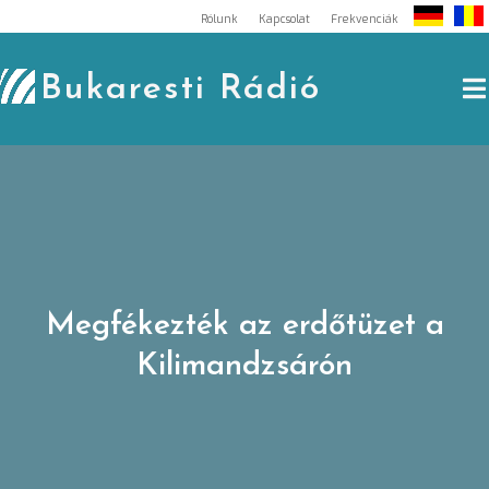
Skip
Rólunk
Kapcsolat
Frekvenciák
to
content
Bukaresti Rádió
Megfékezték az erdőtüzet a
Kilimandzsárón