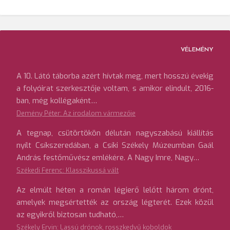
VÉLEMÉNY
A 10. Látó táborba azért hívtak meg, mert hosszú évekig
a folyóirat szerkesztője voltam, s amikor elindult, 2016-
ban, még kollégaként…
Demény Péter: Az irodalom vármezője
A tegnap, csütörtökön délután nagyszabású kiállítás
nyílt Csíkszeredában, a Csíki Székely Múzeumban Gaál
András festőművész emlékére. A Nagy Imre, Nagy…
Székedi Ferenc: Klasszikussá vált
Az elmúlt héten a román légierő lelőtt három drónt,
amelyek megsértették az ország légterét. Ezek közül
az egyikről biztosan tudható,…
Székely Ervin: Lassú drónok, rosszkedvű koboldok