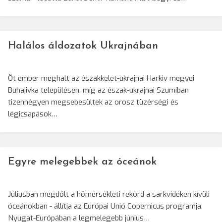
Halálos áldozatok Ukrajnában
Öt ember meghalt az északkelet-ukrajnai Harkiv megyei
Buhajivka településen, míg az észak-ukrajnai Szumiban
tizennégyen megsebesültek az orosz tüzérségi és
légicsapások…
Egyre melegebbek az óceánok
Júliusban megdőlt a hőmérsékleti rekord a sarkvidéken kívüli
óceánokban - állítja az Európai Unió Copernicus programja.
Nyugat-Európában a legmelegebb június…