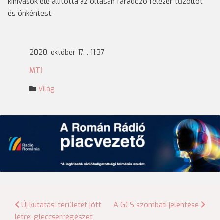
kihívások elé állította az oltásán fáradozó félezer tűzoltót
és önkéntest.
2020. október 17. , 11:37
MTI
Világ
Bejegyzés
Új kutatási területet jött
A GCS szombati jelentése
létre: gleccserrégészet