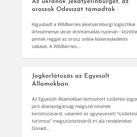
Az ukránok Jekatyerinburgot, az
oroszok Odesszát támadták
Kigyulladt a Wildberries jekatyerinburgi logisztikai
létesítménye ukrán dróntámadás nyomán - közölt
péntek reggel az orosz online kiskereskedelmi
vállalat. A Wildberries…
Jogkorlátozás az Egyesült
Államokban
Az Egyesült Államokban biztosított születési jogo
járó állampolgárság megszerzésének
korlátozásáról, valamint az úgynevezett "születés
turizmus" megszüntetésérõl írt alá rendeleteket
Donald…