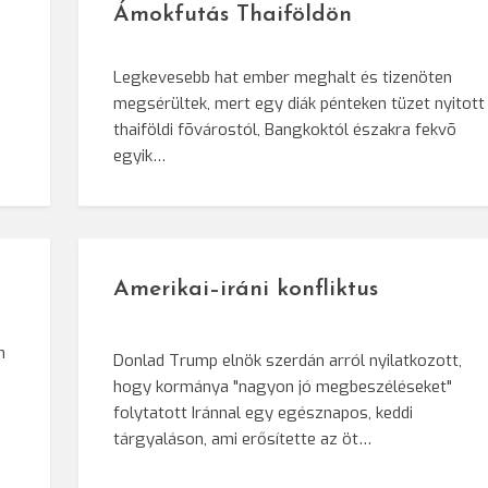
Ámokfutás Thaiföldön
Legkevesebb hat ember meghalt és tizenöten
megsérültek, mert egy diák pénteken tüzet nyitott
e
thaiföldi fõvárostól, Bangkoktól északra fekvõ
egyik…
Amerikai–iráni konfliktus
n
Donlad Trump elnök szerdán arról nyilatkozott,
hogy kormánya "nagyon jó megbeszéléseket"
i
folytatott Iránnal egy egésznapos, keddi
tárgyaláson, ami erősítette az öt…