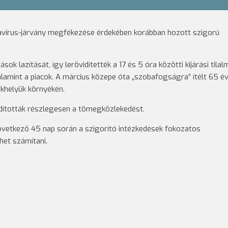
navírus-járvány megfékezése érdekében korábban hozott szigorú
 lazítását, így lerövidítették a 17 és 5 óra közötti kijárási tilal
valamint a piacok. A március közepe óta „szobafogságra” ítélt 65 é
akhelyük környékén.
dították részlegesen a tömegközlekedést.
etkező 45 nap során a szigorító intézkedések fokozatos
et számítani.