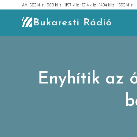
Skip
AM: 603 kHz • 909 kHz • 1197 kHz • 1314 kHz • 1404 kHz • 1593 kHz
to
content
Bukaresti Rádió
Enyhítik az 
b