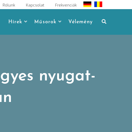
Rólunk
Kapcsolat
Frekvenciák
Hírek
Műsorok
Vélemény
egyes nyugat-
an