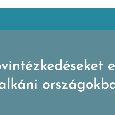
óvintézkedéseket 
alkáni országokb