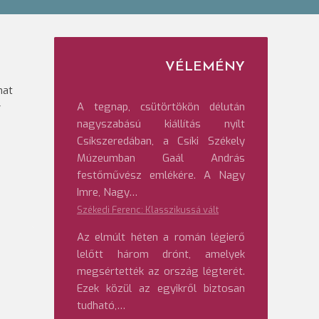
VÉLEMÉNY
mat
A tegnap, csütörtökön délután
v
nagyszabású kiállítás nyílt
Csíkszeredában, a Csíki Székely
Múzeumban Gaál András
festőművész emlékére. A Nagy
Imre, Nagy…
Székedi Ferenc: Klasszikussá vált
Az elmúlt héten a román légierő
lelőtt három drónt, amelyek
megsértették az ország légterét.
Ezek közül az egyikről biztosan
tudható,…