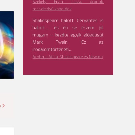
Székely Ervin: Lassú drónok,
rosszkedvű koboldok
Shakespeare halott; Cervantes is
halott…; és én se érzem jól
magam – kezdte egyik előadását
Mark Twain. Ez az
irodalomtörténeti…
Ambrus Attila: Shakespeare és Newton
n