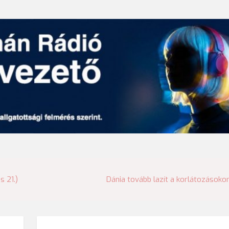
s 21.)
Dánia tovább lazít a korlátozásoko