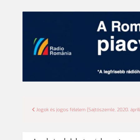
Bejegyzés
Jogok és jogos félelem (Sajtószemle, 2020. áprili
navigáció