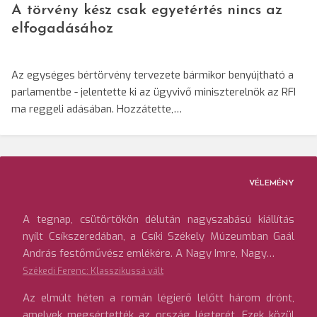
A törvény kész csak egyetértés nincs az
elfogadásához
Az egységes bértörvény tervezete bármikor benyújtható a
parlamentbe - jelentette ki az ügyvivő miniszterelnök az RFI
ma reggeli adásában. Hozzátette,…
VÉLEMÉNY
A tegnap, csütörtökön délután nagyszabású kiállítás
nyílt Csíkszeredában, a Csíki Székely Múzeumban Gaál
András festőművész emlékére. A Nagy Imre, Nagy…
Székedi Ferenc: Klasszikussá vált
Az elmúlt héten a román légierő lelőtt három drónt,
amelyek megsértették az ország légterét. Ezek közül