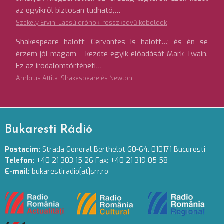
az egyikről biztosan tudható,…
Székely Ervin: Lassú drónok, rosszkedvű koboldok
Shakespeare halott; Cervantes is halott…; és én se
érzem jól magam – kezdte egyik előadását Mark Twain.
Ez az irodalomtörténeti…
Ambrus Attila: Shakespeare és Newton
Bukaresti Rádió
Postacím:
Strada General Berthelot 60-64. 010171 Bucuresti
Telefon:
+40 21 303 15 26 Fax: +40 21 319 05 58
E-mail:
bukarestiradio[at]srr.ro