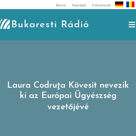
Skip
Rólunk
Kapcsolat
Frekvenciák
to
content
Bukaresti Rádió
Laura Codruţa Kövesit nevezik
ki az Európai Ügyészség
vezetőjévé