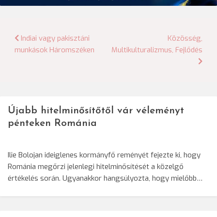
Bejegyzés
Indiai vagy pakisztáni
Közösség,
munkások Háromszéken
Multikulturalizmus, Fejlődés
navigáció
Újabb hitelminősítőtől vár véleményt
pénteken Románia
Ilie Bolojan ideiglenes kormányfő reményét fejezte ki, hogy
Románia megőrzi jelenlegi hitelminősítését a közelgő
értékelés során. Ugyanakkor hangsúlyozta, hogy mielőbb…