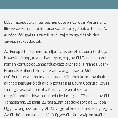
Ebben állapodott meg tegnap este az Európai Parlament,
illetve az Európai Unió Tanácsának tárgyalóbizottsága. Az
európai főügyész személyéről zajló tárgyalások idén
tavasszal kezdődtek.
Az Európai Parlament az eljárás kezdetétől Laura Codruţa
Kövesit támogatta a tisztségre, míg az EU Tanácsa a volt
román korrupcióellenes főügyész ellenfele, a francia Jean-
Francois Bohnert kinevezését szorgalmazta. Múlt
csütörtökön azonban az uniós tagállamok kormányainak
állandó képviselőiből álló bizottság is Laura Codruţa Kövesi
támogatásáról döntött. A kinevezéséről szóló
megállapodást hivatalosítania kell még az EP-nek és az EU
Tanácsának. Ez idáig 22 tagállam csatlakozott az Európai
Ügyészséghez, amely 2020 végétől kezdi el tevékenységét.
Az EU-ból hamarosan kilépő Egyesült Királyságon kívül öt