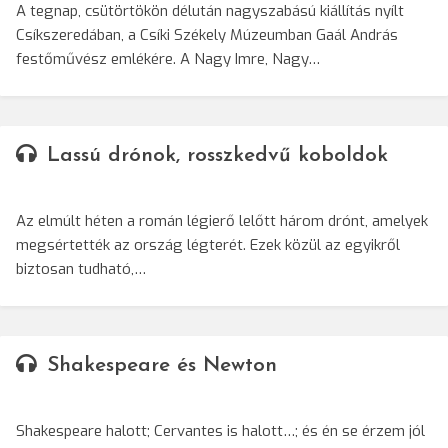
A tegnap, csütörtökön délután nagyszabású kiállítás nyílt
Csíkszeredában, a Csíki Székely Múzeumban Gaál András
festőművész emlékére. A Nagy Imre, Nagy…
Lassú drónok, rosszkedvű koboldok
Az elmúlt héten a román légierő lelőtt három drónt, amelyek
megsértették az ország légterét. Ezek közül az egyikről
biztosan tudható,…
Shakespeare és Newton
Shakespeare halott; Cervantes is halott…; és én se érzem jól