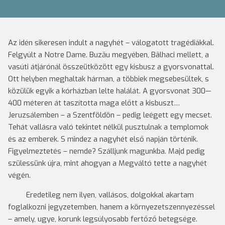
Az idén sikeresen indult a nagyhét – válogatott tragédiákkal.
Felgyúlt a Notre Dame. Buzău megyében, Bâlhaci mellett, a
vasúti átjárónál összeütközött egy kisbusz a gyorsvonattal.
Ott helyben meghaltak hárman, a többiek megsebesültek, s
közülük egyik a kórházban lelte halálát. A gyorsvonat 300—
400 méteren át taszította maga előtt a kisbuszt…
Jeruzsálemben – a Szentföldön – pedig leégett egy mecset.
Tehát vallásra való tekintet nélkül pusztulnak a templomok
és az emberek. S mindez a nagyhét első napján történik.
Figyelmeztetés – nemde? Szálljunk magunkba. Majd pedig
szülessünk újra, mint ahogyan a Megváltó tette a nagyhét
végén.
Eredetileg nem ilyen, vallásos, dolgokkal akartam
foglalkozni jegyzetemben, hanem a környezetszennyezéssel
– amely, ugye, korunk legsúlyosabb fertőző betegsége.