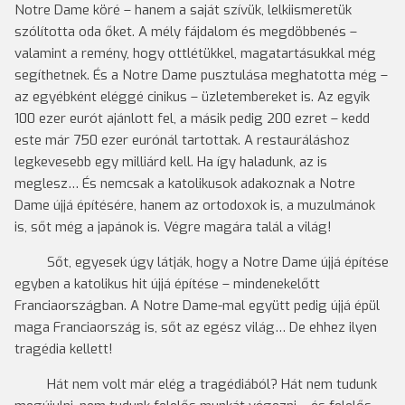
Notre Dame köré – hanem a saját szívük, lelkiismeretük
szólította oda őket. A mély fájdalom és megdöbbenés –
valamint a remény, hogy ottlétükkel, magatartásukkal még
segíthetnek. És a Notre Dame pusztulása meghatotta még –
az egyébként eléggé cinikus – üzletembereket is. Az egyik
100 ezer eurót ajánlott fel, a másik pedig 200 ezret – kedd
este már 750 ezer eurónál tartottak. A restauráláshoz
legkevesebb egy milliárd kell. Ha így haladunk, az is
meglesz… És nemcsak a katolikusok adakoznak a Notre
Dame újjá építésére, hanem az ortodoxok is, a muzulmánok
is, sőt még a japánok is. Végre magára talál a világ!
Sőt, egyesek úgy látják, hogy a Notre Dame újjá építése
egyben a katolikus hit újjá építése – mindenekelőtt
Franciaországban. A Notre Dame-mal együtt pedig újjá épül
maga Franciaország is, sőt az egész világ… De ehhez ilyen
tragédia kellett!
Hát nem volt már elég a tragédiából? Hát nem tudunk