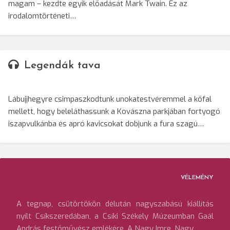
magam – kezdte egyik előadását Mark Twain. Ez az
irodalomtörténeti…
Legendák tava
Lábujjhegyre csimpaszkodtunk unokatestvéremmel a kőfal
mellett, hogy beleláthassunk a Kovászna parkjában fortyogó
iszapvulkánba és apró kavicsokat dobjunk a fura szagú…
VÉLEMÉNY
A tegnap, csütörtökön délután nagyszabású kiállítás
nyílt Csíkszeredában, a Csíki Székely Múzeumban Gaál
András festőművész emlékére. A Nagy Imre, Nagy…