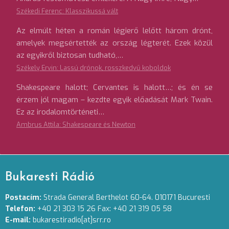
Székedi Ferenc: Klasszikussá vált
Az elmúlt héten a román légierő lelőtt három drónt,
amelyek megsértették az ország légterét. Ezek közül
az egyikről biztosan tudható,…
Székely Ervin: Lassú drónok, rosszkedvű koboldok
Shakespeare halott; Cervantes is halott…; és én se
érzem jól magam – kezdte egyik előadását Mark Twain.
Ez az irodalomtörténeti…
Ambrus Attila: Shakespeare és Newton
Bukaresti Rádió
Postacím:
Strada General Berthelot 60-64. 010171 Bucuresti
Telefon:
+40 21 303 15 26 Fax: +40 21 319 05 58
E-mail:
bukarestiradio[at]srr.ro