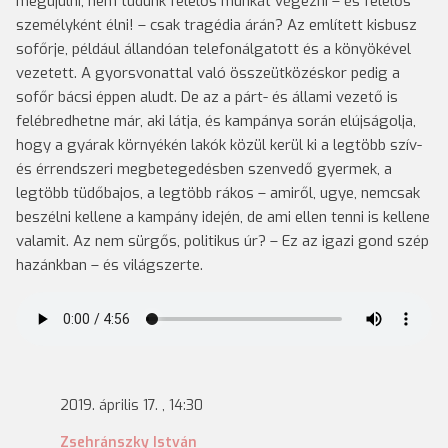
megújulni, nem tudunk felelős munkát végezni – és felelős
személyként élni! – csak tragédia árán? Az említett kisbusz
sofőrje, például állandóan telefonálgatott és a könyökével
vezetett. A gyorsvonattal való összeütközéskor pedig a
sofőr bácsi éppen aludt. De az a párt- és állami vezető is
felébredhetne már, aki látja, és kampánya során elújságolja,
hogy a gyárak környékén lakók közül kerül ki a legtöbb szív-
és érrendszeri megbetegedésben szenvedő gyermek, a
legtöbb tüdőbajos, a legtöbb rákos – amiről, ugye, nemcsak
beszélni kellene a kampány idején, de ami ellen tenni is kellene
valamit. Az nem sürgős, politikus úr? – Ez az igazi gond szép
hazánkban – és világszerte.
2019. április 17. , 14:30
Zsehránszky István