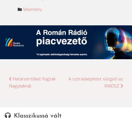
Vélemény
Bejegyzés
Határsértőket fogtak
A sztrádaépítést sürgeti az
Nagylaknál
RMDSZ
navigáció
Klasszikussá vált