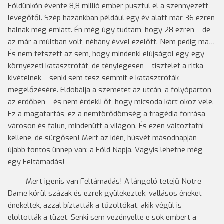
Földünkön évente 8,8 millió ember pusztul el a szennyezett
levegőtől. Szép hazánkban például egy év alatt már 36 ezren
halnak meg emiatt. Én még úgy tudtam, hogy 28 ezren – de
az már a múltban volt, néhány évvel ezelőtt. Nem pedig ma…
És nem tetszett az sem, hogy mindenki elújságol egy-egy
környezeti katasztrófát, de ténylegesen – tisztelet a ritka
kivételnek – senki sem tesz semmit e katasztrófák
megelőzésére. Eldobálja a szemetet az utcán, a folyóparton,
az erdőben – és nem érdekli őt, hogy micsoda kárt okoz vele.
Ez a magatartás, ez a nemtörődömség a tragédia forrása
városon és falun, mindenütt a világon. És ezen változtatni
kellene, de sürgősen! Mert az idén, húsvét másodnapján
újabb fontos ünnep van: a Föld Napja. Vagyis lehetne még
egy Feltámadás!
Mert igenis van Feltámadás! A lángoló tetejű Notre
Dame körül százak és ezrek gyülekeztek, vallásos éneket
énekeltek, azzal bíztatták a tűzoltókat, akik végül is
eloltották a tüzet. Senki sem vezényelte e sok embert a