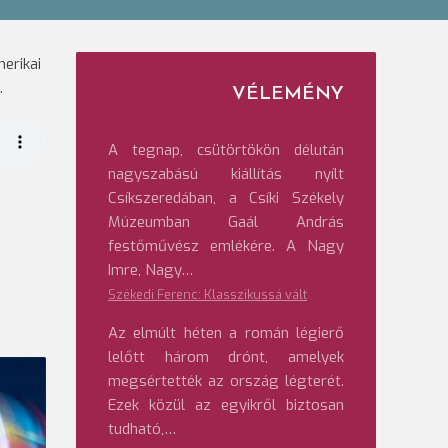
erikai
.
VÉLEMÉNY
A tegnap, csütörtökön délután
nagyszabású kiállítás nyílt
Csíkszeredában, a Csíki Székely
Múzeumban Gaál András
festőművész emlékére. A Nagy
Imre, Nagy…
Székedi Ferenc: Klasszikussá vált
Az elmúlt héten a román légierő
lelőtt három drónt, amelyek
megsértették az ország légterét.
Ezek közül az egyikről biztosan
tudható,…