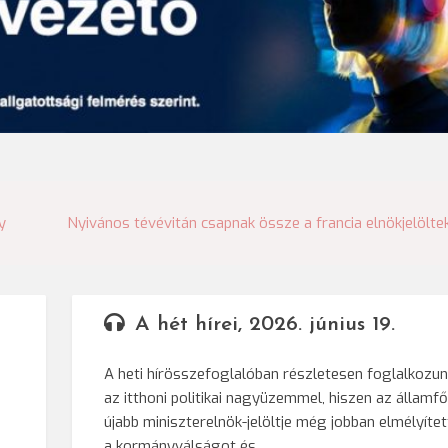
y
Nyivános tévévitán csapnak össze a francia elnökjelölte
A hét hírei, 2026. június 19.
A heti hírösszefoglalóban részletesen foglalkozu
az itthoni politikai nagyüzemmel, hiszen az államf
újabb miniszterelnök-jelöltje még jobban elmélyítet
a kormányválságot és…