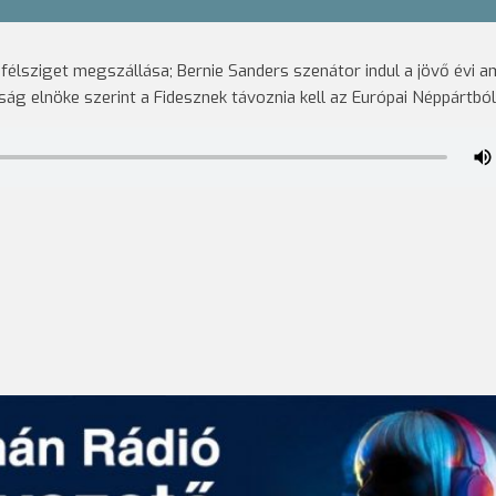
élsziget megszállása; Bernie Sanders szenátor indul a jövő évi am
ság elnöke szerint a Fidesznek távoznia kell az Európai Néppártból