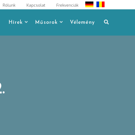
Rólunk
Kapcsolat
Frekvenciák
Hírek
Műsorok
Vélemény
.