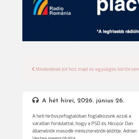
Bejegyzés
Mindenkinek jót hoz majd az egységes bértörvén
navigáció
A hét hírei, 2026. június 26.
A heti hírösszefoglalóban foglalkozunk azzal a
váratlan fordulattal, hogy a PSD és Nicușor Dan
államelnök második miniszterelnök-jelöltje, Adrian
Veștea megpróbálta…