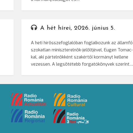
A hét hírei, 2026. június 5.
A heti hírösszefoglalóban foglalkozunk az államfő
szokatlan miniszterelnök-jelöltjével, Eugen Tomac-
kal, aki pártelnökként szakértői kormányt kellene
vezessen. A legsötétebb forgatókönyvek szerint