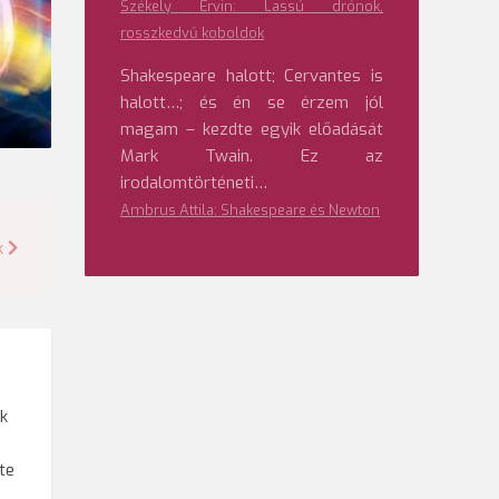
Székely Ervin: Lassú drónok,
rosszkedvű koboldok
Shakespeare halott; Cervantes is
halott…; és én se érzem jól
magam – kezdte egyik előadását
Mark Twain. Ez az
irodalomtörténeti…
Ambrus Attila: Shakespeare és Newton
k
nk
ő
te