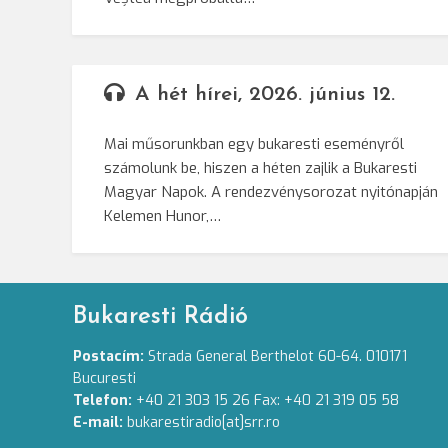
A hét hírei, 2026. június 12.
Mai műsorunkban egy bukaresti eseményről
számolunk be, hiszen a héten zajlik a Bukaresti
Magyar Napok. A rendezvénysorozat nyitónapján
Kelemen Hunor,…
Bukaresti Rádió
Postacím:
Strada General Berthelot 60-64. 010171
Bucuresti
Telefon:
+40 21 303 15 26 Fax: +40 21 319 05 58
E-mail:
bukarestiradio[at]srr.ro