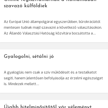
szavazó külföldiek
Az Európai Unió állampolgárai egyszerűbben, bürokráciától
mentesen tudnak majd szavazni a következő választásokon.
Az Állandó Választási Hatóság közvitára bocsátotta a…
Gyalogolni, sétálni jó
A gyaloglás nem csak a szív működését és a testalkatot
segíti, hanem jelentősen befolyásolja az érzelmi egészséget
is. Mindezek mellett…
Újabb hitelminősítőtől vár véleményt