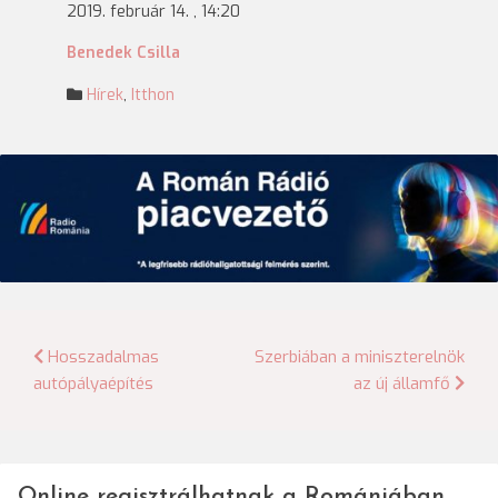
2019. február 14. , 14:20
Benedek Csilla
Hírek
,
Itthon
Bejegyzés
Hosszadalmas
Szerbiában a miniszterelnök
autópályaépítés
az új államfő
navigáció
Online regisztrálhatnak a Romániában