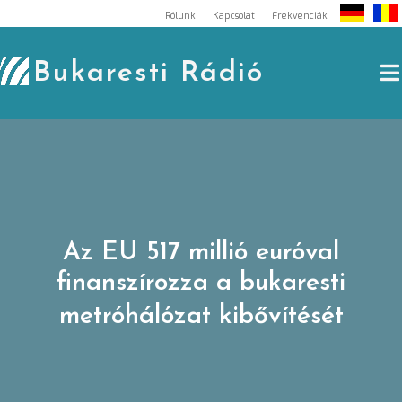
Skip
Rólunk
Kapcsolat
Frekvenciák
to
content
Bukaresti Rádió
Az EU 517 millió euróval
finanszírozza a bukaresti
metróhálózat kibővítését