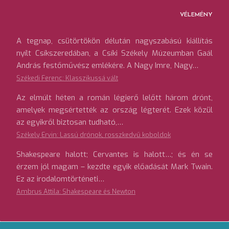
VÉLEMÉNY
A tegnap, csütörtökön délután nagyszabású kiállítás
nyílt Csíkszeredában, a Csíki Székely Múzeumban Gaál
András festőművész emlékére. A Nagy Imre, Nagy…
Székedi Ferenc: Klasszikussá vált
Az elmúlt héten a román légierő lelőtt három drónt,
amelyek megsértették az ország légterét. Ezek közül
az egyikről biztosan tudható,…
Székely Ervin: Lassú drónok, rosszkedvű koboldok
Shakespeare halott; Cervantes is halott…; és én se
érzem jól magam – kezdte egyik előadását Mark Twain.
Ez az irodalomtörténeti…
Ambrus Attila: Shakespeare és Newton