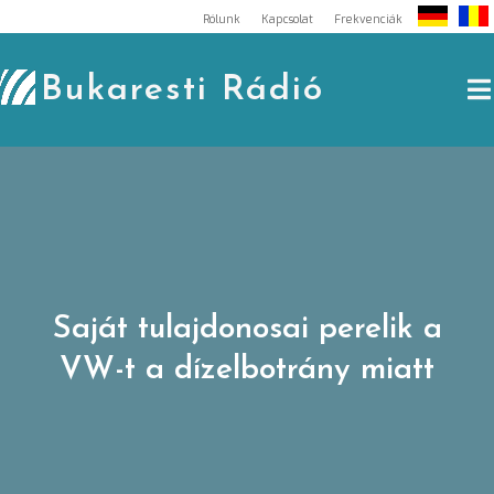
Skip
Rólunk
Kapcsolat
Frekvenciák
to
content
Bukaresti Rádió
Saját tulajdonosai perelik a
VW-t a dízelbotrány miatt