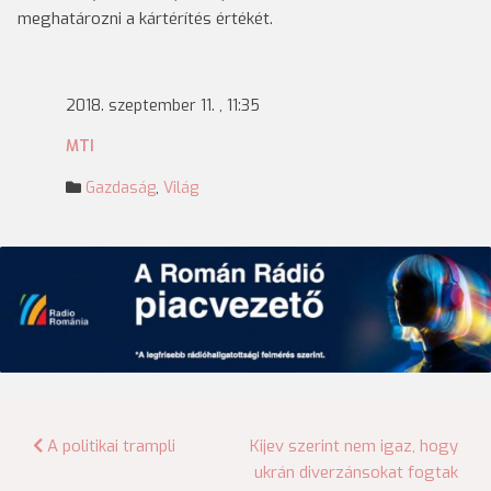
meghatározni a kártérítés értékét.
2018. szeptember 11. , 11:35
MTI
Gazdaság
,
Világ
Bejegyzés
A politikai trampli
Kijev szerint nem igaz, hogy
ukrán diverzánsokat fogtak
navigáció