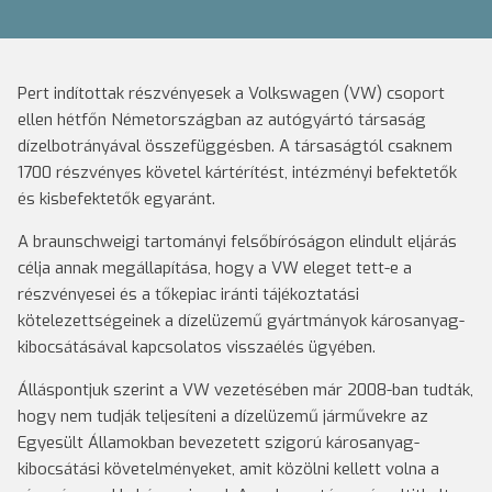
Pert indítottak részvényesek a Volkswagen (VW) csoport
ellen hétfőn Németországban az autógyártó társaság
dízelbotrányával összefüggésben. A társaságtól csaknem
1700 részvényes követel kártérítést, intézményi befektetők
és kisbefektetők egyaránt.
A braunschweigi tartományi felsőbíróságon elindult eljárás
célja annak megállapítása, hogy a VW eleget tett-e a
részvényesei és a tőkepiac iránti tájékoztatási
kötelezettségeinek a dízelüzemű gyártmányok károsanyag-
kibocsátásával kapcsolatos visszaélés ügyében.
Álláspontjuk szerint a VW vezetésében már 2008-ban tudták,
hogy nem tudják teljesíteni a dízelüzemű járművekre az
Egyesült Államokban bevezetett szigorú károsanyag-
kibocsátási követelményeket, amit közölni kellett volna a