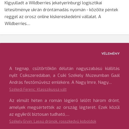
Kigyulladt a Wildberries jekatyerinburgi logisztikai
létesítménye ukrán dróntámadás nyomán - közölte péntek
reggel az orosz online kiskereskedelmi vállalat. A
Wildberries…
VÉLEMÉNY
A tegnap, csütörtökön délután nagyszabású kiállítás
nyílt Csíkszeredában, a Csíki Székely Múzeumban Gaál
András festőművész emlékére. A Nagy Imre, Nagy…
Székedi Ferenc: Klasszikussá vált
Az elmúlt héten a román légierő lelőtt három drónt,
amelyek megsértették az ország légterét. Ezek közül
az egyikről biztosan tudható,…
Székely Ervin: Lassú drónok, rosszkedvű koboldok