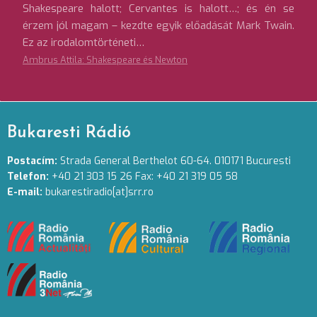
Shakespeare halott; Cervantes is halott…; és én se
érzem jól magam – kezdte egyik előadását Mark Twain.
Ez az irodalomtörténeti…
Ambrus Attila: Shakespeare és Newton
Bukaresti Rádió
Postacím:
Strada General Berthelot 60-64. 010171 Bucuresti
Telefon:
+40 21 303 15 26 Fax: +40 21 319 05 58
E-mail:
bukarestiradio[at]srr.ro