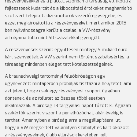
részvényesekkel és a piaccal. Azonban a társaság eltitkolta a
fejlesztések kudarcát és a kibocsátási értékeket meghamisító
szoftvert telepített dízelmotorok vezérlő egységébe, és
ezzel megkárosította a részvényeseket, mert amikor 2015-
ben nyilvánosságra került a csalás, a VW-részvény
árfolyama több mint 40 százalékkal gyengült.
A részvényesek szerint együttesen mintegy 9 milliárd euró
kárt szenvedtek. A VW szerint nem történt szabálysértés, a
társaság mindenben eleget tett kötelezettségeinek.
A braunschweigi tartományi felsőbíróságon egy
úgynevezett mintaperben próbálják tisztázni a helyzetet, ami
azt jelenti, hogy csak egy részvényesi csoport ügyében
döntenek, és az ítéletet az összes többi esetben
alkalmazzák. A bíróság 13 tárgyalási napot tűzött ki. Ágazati
szakértők szerint viszont a per elhúzódhat, akár évekig is
tarthat. Amennyiben a bíróság arra a megállapításra jut,
hogy a VW megsértett valamilyen szabályt és kárt okozott
a részvényeseknek, újabb eljárások keretében kell