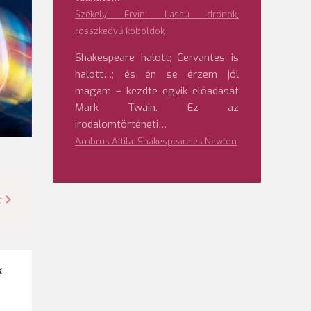
Székely Ervin: Lassú drónok,
rosszkedvű koboldok
Shakespeare halott; Cervantes is
halott…; és én se érzem jól
magam – kezdte egyik előadását
Mark Twain. Ez az
irodalomtörténeti…
Ambrus Attila: Shakespeare és Newton
t
k