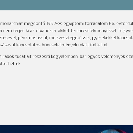
a monarchiát megdöntő 1952-es egyiptomi forradalom 66. évfordul
a nem terjed ki az olyanokra, akiket terrorcselekményekkel, fegyve
esztésével, pénzmosással, megvesztegetéssel, gyerekekkel kapcso
sásával kapcsolatos bűncselekmények miatt ítéltek el.
rabok tucatjait részesíti kegyelemben, bár egyes vélemények sze
lterheltek.