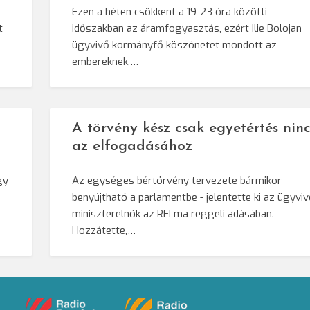
Ezen a héten csökkent a 19-23 óra közötti
t
időszakban az áramfogyasztás, ezért Ilie Bolojan
ügyvivő kormányfő köszönetet mondott az
embereknek,…
A törvény kész csak egyetértés ninc
az elfogadásához
gy
Az egységes bértörvény tervezete bármikor
benyújtható a parlamentbe - jelentette ki az ügyvi
miniszterelnök az RFI ma reggeli adásában.
Hozzátette,…