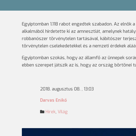
Egyiptomban 1.118 rabot engedtek szabadon. Az elnök 
alkalmából hirdetette ki az amnesztiát, amelynek hatály
robbanószer törvénytelen tartásával, kábítószer terj
törvénytelen cselekedetekkel és a nemzeti érdekek aláá
Egyiptomban szokás, hogy az államfő az ünnepek során 
ebben szerepet játszik az is, hogy az ország börtönei tú
2018. augusztus 08. , 13:03
Darvas Enikő
Hírek
,
Világ