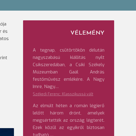
ója
r és
VÉLEMÉNY
latos
A tegnap, csütörtökön délután
nagyszabású kiállítás nyílt
rint
Csíkszeredában, a Csíki Székely
Múzeumban Gaál András
festőművész emlékére. A Nagy
Imre, Nagy…
Székedi Ferenc: Klasszikussá vált
Az elmúlt héten a román légierő
lelőtt három drónt, amelyek
megsértették az ország légterét.
Ezek közül az egyikről biztosan
tudható,…