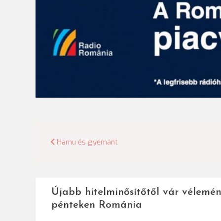
Bejegyzés
Hamu és gyémánt
navigáció
Újabb hitelminősítőtől vár vélemén
pénteken Románia