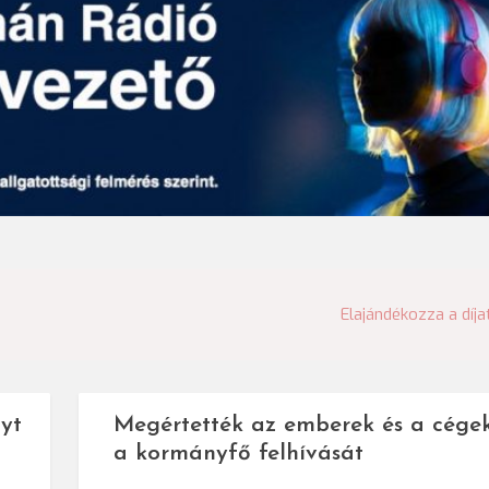
Elajándékozza a díja
yt
Megértették az emberek és a cége
a kormányfő felhívását