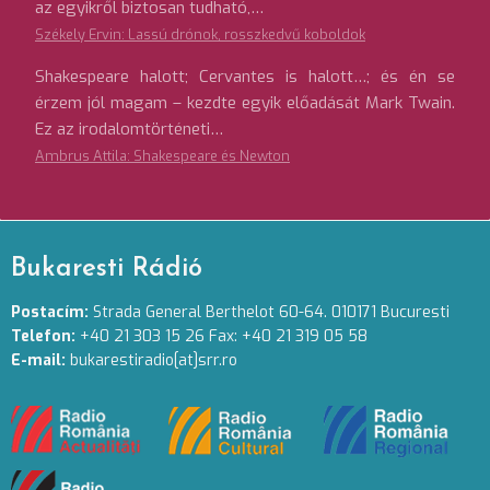
az egyikről biztosan tudható,…
Székely Ervin: Lassú drónok, rosszkedvű koboldok
Shakespeare halott; Cervantes is halott…; és én se
érzem jól magam – kezdte egyik előadását Mark Twain.
Ez az irodalomtörténeti…
Ambrus Attila: Shakespeare és Newton
Bukaresti Rádió
Postacím:
Strada General Berthelot 60-64. 010171 Bucuresti
Telefon:
+40 21 303 15 26 Fax: +40 21 319 05 58
E-mail:
bukarestiradio[at]srr.ro