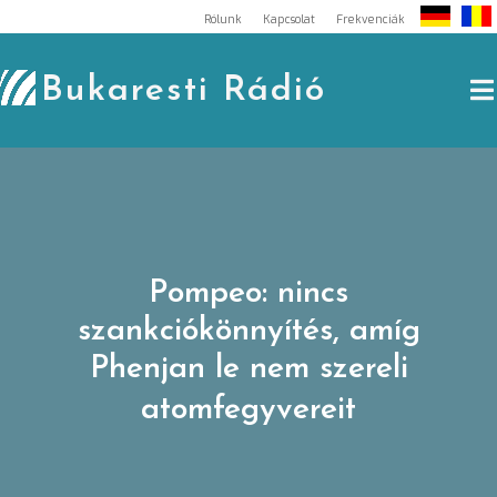
Skip
Rólunk
Kapcsolat
Frekvenciák
to
content
Bukaresti Rádió
Pompeo: nincs
szankciókönnyítés, amíg
Phenjan le nem szereli
atomfegyvereit