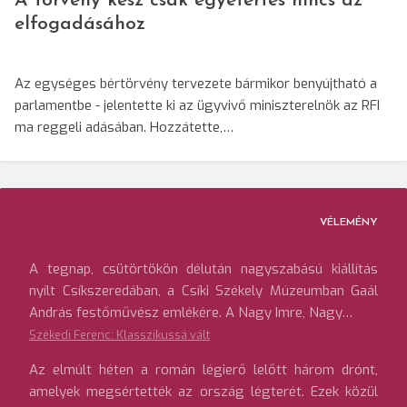
A törvény kész csak egyetértés nincs az
elfogadásához
Az egységes bértörvény tervezete bármikor benyújtható a
parlamentbe - jelentette ki az ügyvivő miniszterelnök az RFI
ma reggeli adásában. Hozzátette,…
VÉLEMÉNY
A tegnap, csütörtökön délután nagyszabású kiállítás
nyílt Csíkszeredában, a Csíki Székely Múzeumban Gaál
András festőművész emlékére. A Nagy Imre, Nagy…
Székedi Ferenc: Klasszikussá vált
Az elmúlt héten a román légierő lelőtt három drónt,
amelyek megsértették az ország légterét. Ezek közül