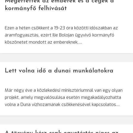
Megértették az emberek és a cégek a
kormányfő felhívását
Ezen a héten csökkent a 19-23 óra közötti időszakban az
áramfogyasztás, ezért Ilie Bolojan ügyvivő kormányfő
köszönetet mondott az embereknek,…
Lett volna idő a dunai munkálatokra
Már négy éve a közlekedési minisztériumnál van egy olyan
projekt, amely megvalósulása esetén megakadályozhatta
volna a Duna vízhozamának csökkenésével kapcsolatos…