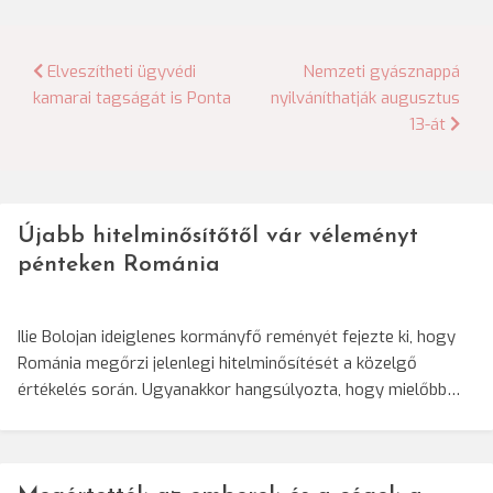
Bejegyzés
Elveszítheti ügyvédi
Nemzeti gyásznappá
kamarai tagságát is Ponta
nyilváníthatják augusztus
navigáció
13-át
Újabb hitelminősítőtől vár véleményt
pénteken Románia
Ilie Bolojan ideiglenes kormányfő reményét fejezte ki, hogy
Románia megőrzi jelenlegi hitelminősítését a közelgő
értékelés során. Ugyanakkor hangsúlyozta, hogy mielőbb…