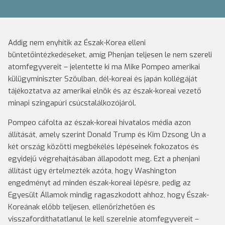
Addig nem enyhítik az Észak-Korea elleni
büntetőintézkedéseket, amíg Phenjan teljesen le nem szereli
atomfegyvereit – jelentette ki ma Mike Pompeo amerikai
külügyminiszter Szöulban, dél-koreai és japán kollégáját
tájékoztatva az amerikai elnök és az észak-koreai vezető
minapi szingapúri csúcstalálkozójáról.
Pompeo cáfolta az észak-koreai hivatalos média azon
állítását, amely szerint Donald Trump és Kim Dzsong Un a
két ország közötti megbékélés lépéseinek fokozatos és
egyidejű végrehajtásában állapodott meg. Ezt a phenjani
állítást úgy értelmezték azóta, hogy Washington
engedményt ad minden észak-koreai lépésre, pedig az
Egyesült Államok mindig ragaszkodott ahhoz, hogy Észak-
Koreának előbb teljesen, ellenőrizhetően és
visszafordíthatatlanul le kell szerelnie atomfegyvereit –