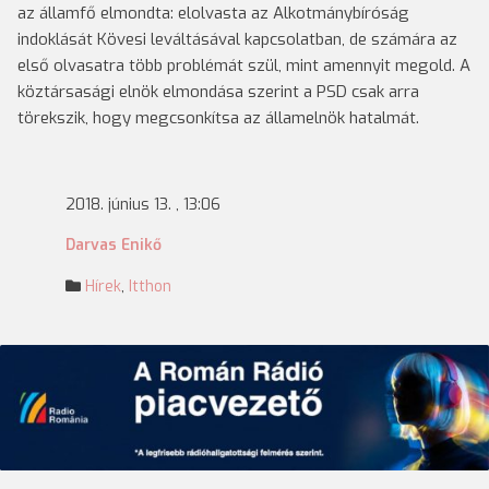
az államfő elmondta: elolvasta az Alkotmánybíróság
indoklását Kövesi leváltásával kapcsolatban, de számára az
első olvasatra több problémát szül, mint amennyit megold. A
köztársasági elnök elmondása szerint a PSD csak arra
törekszik, hogy megcsonkítsa az államelnök hatalmát.
2018. június 13. , 13:06
Darvas Enikő
Hírek
,
Itthon