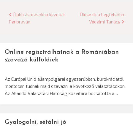
Bejegyzés
Újabb ásatásokba kezdtek
Ülésezik a Legfelsőbb
Peripraván
Védelmi Tanács
navigáció
Online regisztrálhatnak a Romániában
szavazó külföldiek
Az Európai Unió állampolgárai egyszerűbben, bürokráciától
mentesen tudnak majd szavazni a következő választásokon.
Az Állandó Választási Hatóság közvitára bocsátotta a…
Gyalogolni, sétálni jó