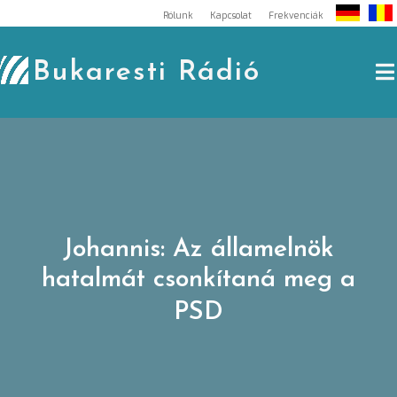
Skip
Rólunk
Kapcsolat
Frekvenciák
to
content
Bukaresti Rádió
Johannis: Az államelnök
hatalmát csonkítaná meg a
PSD