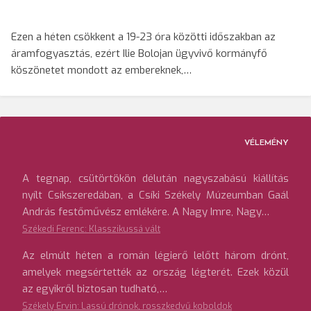
Ezen a héten csökkent a 19-23 óra közötti időszakban az
áramfogyasztás, ezért Ilie Bolojan ügyvivő kormányfő
köszönetet mondott az embereknek,…
VÉLEMÉNY
A tegnap, csütörtökön délután nagyszabású kiállítás
nyílt Csíkszeredában, a Csíki Székely Múzeumban Gaál
András festőművész emlékére. A Nagy Imre, Nagy…
Székedi Ferenc: Klasszikussá vált
Az elmúlt héten a román légierő lelőtt három drónt,
amelyek megsértették az ország légterét. Ezek közül
az egyikről biztosan tudható,…
Székely Ervin: Lassú drónok, rosszkedvű koboldok