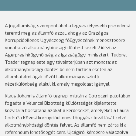
A jogállamiság szempontjából a legveszélyesebb precedenst
teremti meg az államfő azzal, ahogy az Országos
Korrupcióellenes Ügyészség főügyészének menesztésére
vonatkozó alkotmánybírósági döntést kezeli ? idézi az
Agerpres hírügynökség az igazságügyi minisztert.
Tudorel
Toader tegnap este egy tévéinterjúban azt mondta: az
alkotmánybírósági döntés be nem tartása esetén az
államhatalmi ágak között alkotmányos szintű
nézetkülönbség alakul ki, amely megoldást igényel.
Klaus Johannis államfő tegnap, miután a Cotroceni-palotában
fogadta a Velencei Bizottság küldöttségét kijelentette:
közvitára bocsátaná azokat a kérdéseket, amelyeket a Laura
Codru?a Kövesi korrupcióellenes főügyész leváltását célzó
alkotmánybírósági döntés felvet. Az államfő nem zárta ki a
referendum lehetőségét sem.
Újságírói kérdésre válaszolva