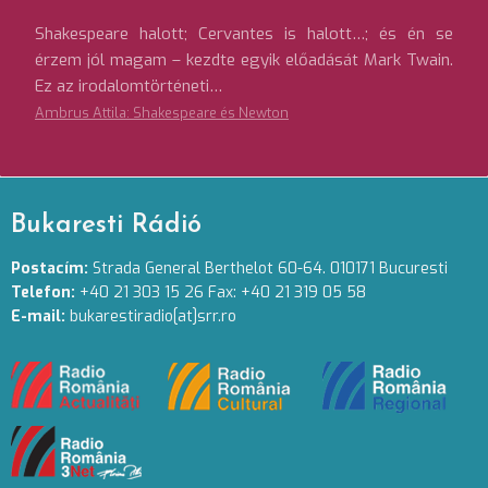
Shakespeare halott; Cervantes is halott…; és én se
érzem jól magam – kezdte egyik előadását Mark Twain.
Ez az irodalomtörténeti…
Ambrus Attila: Shakespeare és Newton
Bukaresti Rádió
Postacím:
Strada General Berthelot 60-64. 010171 Bucuresti
Telefon:
+40 21 303 15 26 Fax: +40 21 319 05 58
E-mail:
bukarestiradio[at]srr.ro