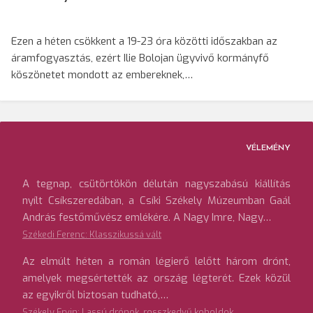
Ezen a héten csökkent a 19-23 óra közötti időszakban az
áramfogyasztás, ezért Ilie Bolojan ügyvivő kormányfő
köszönetet mondott az embereknek,…
VÉLEMÉNY
A tegnap, csütörtökön délután nagyszabású kiállítás
nyílt Csíkszeredában, a Csíki Székely Múzeumban Gaál
András festőművész emlékére. A Nagy Imre, Nagy…
Székedi Ferenc: Klasszikussá vált
Az elmúlt héten a román légierő lelőtt három drónt,
amelyek megsértették az ország légterét. Ezek közül
az egyikről biztosan tudható,…
Székely Ervin: Lassú drónok, rosszkedvű koboldok