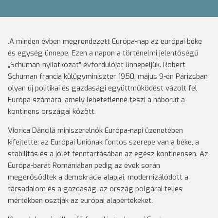
.A minden évben megrendezett Európa-nap az európai béke
és egység ünnepe. Ezen a napon a történelmi jelentőségű
„Schuman-nyilatkozat” évfordulóját ünnepeljük. Robert
Schuman francia külügyminiszter 1950. május 9-én Párizsban
olyan új politikai és gazdasági együttműködést vázolt fel
Európa számára, amely lehetetlenné teszi a háborút a
kontinens országai között.
Viorica Dăncilă miniszerelnök Európa-napi üzenetében
kifejtette: az Európai Uniónak fontos szerepe van a béke, a
stabilitás és a jólét fenntartásában az egész kontinensen. Az
Európa-barát Romániában pedig az évek során
megerősödtek a demokrácia alapjai, modernizálódott a
társadalom és a gazdaság, az ország polgárai teljes
mértékben osztják az európai alapértékeket.