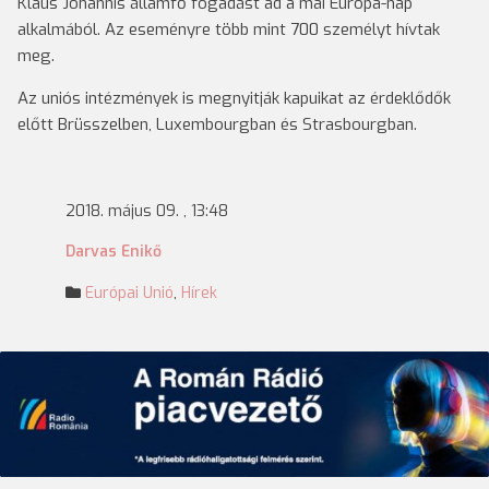
Klaus Johannis államfő fogadást ad a mai Európa-nap
alkalmából. Az eseményre több mint 700 személyt hívtak
meg.
Az uniós intézmények is megnyitják kapuikat az érdeklődők
előtt Brüsszelben, Luxembourgban és Strasbourgban.
2018. május 09. , 13:48
Darvas Enikő
Európai Unió
,
Hírek