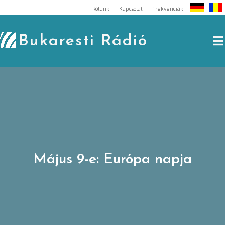
Skip
Rólunk
Kapcsolat
Frekvenciák
to
content
Bukaresti Rádió
Május 9-e: Európa napja