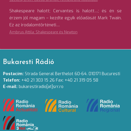
Shakespeare halott; Cervantes is halott…; és én se
érzem jól magam – kezdte egyik előadását Mark Twain.
Ez az irodalomtörténeti…
Ambrus Attila: Shakespeare és Newton
Bukaresti Rádió
Postacím:
Strada General Berthelot 60-64. 010171 Bucuresti
Telefon:
+40 21 303 15 26 Fax: +40 21 319 05 58
E-mail:
bukarestiradio[at]srr.ro