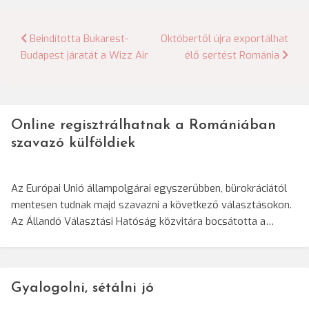
Bejegyzés
Beindította Bukarest-
Októbertől újra exportálhat
Budapest járatát a Wizz Air
élő sertést Románia
navigáció
Online regisztrálhatnak a Romániában
szavazó külföldiek
Az Európai Unió állampolgárai egyszerűbben, bürokráciától
mentesen tudnak majd szavazni a következő választásokon.
Az Állandó Választási Hatóság közvitára bocsátotta a…
Gyalogolni, sétálni jó