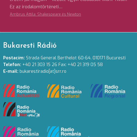
Ez az irodalomtörténeti…
Ambrus Attila: Shakespeare és Newton
Bukaresti Rádió
Postacím:
Strada General Berthelot 60-64. 010171 Bucuresti
Telefon:
+40 21 303 15 26 Fax: +40 21 319 05 58
E-mail:
bukarestiradio[at]srr.ro