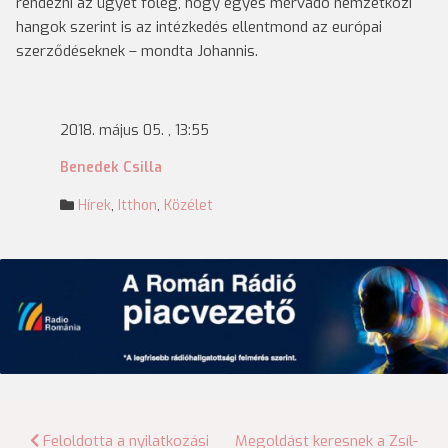
rendezni az ügyet főleg, hogy egyes mérvadó nemzetközi
hangok szerint is az intézkedés ellentmond az európai
szerződéseknek – mondta Johannis.
2018. május 05. , 13:55
Benedek Csilla
Hírek
,
Itthon
,
Közélet
Bejegyzés
Feloldotta a nyilatkozási
Megoldást keresnek a Zsíl-