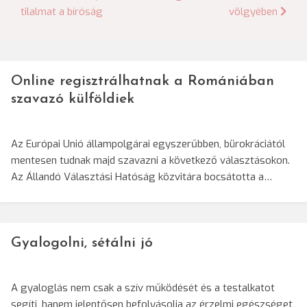
tilalmat a bíróság
völgyében
navigáció
Online regisztrálhatnak a Romániában
szavazó külföldiek
Az Európai Unió állampolgárai egyszerűbben, bürokráciától
mentesen tudnak majd szavazni a következő választásokon.
Az Állandó Választási Hatóság közvitára bocsátotta a…
Gyalogolni, sétálni jó
A gyaloglás nem csak a szív működését és a testalkatot
segíti, hanem jelentősen befolyásolja az érzelmi egészséget