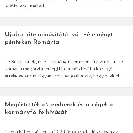
is. Mindezek mellett…
Újabb hitelminősítőtől vár véleményt
pénteken Románia
Ilie Bolojan ideiglenes kormányfő reményét fejezte ki, hogy
Románia megőrzi jelenlegi hitelminősítését a közelgő
értékelés során. Ugyanakkor hangsúlyozta, hogy mielőbb…
Megértették az emberek és a cégek a
kormányfő felhívását
Ezen a héten csökkent a 19-23 óra közötti időszakban az