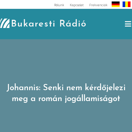
Skip
Rólunk
Kapcsolat
Frekvenciák
to
content
Bukaresti Rádió
Johannis: Senki nem kérdőjelezi
meg a román jogállamiságot