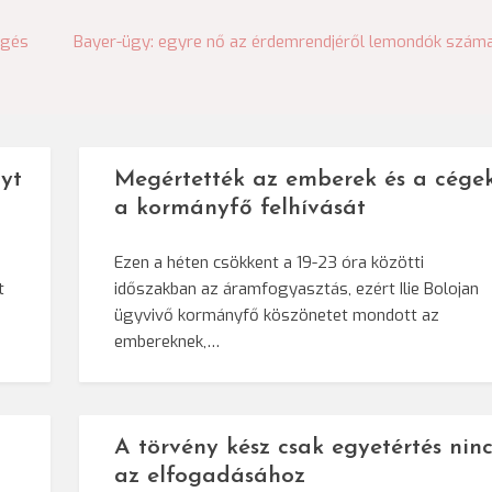
ngés
Bayer-ügy: egyre nő az érdemrendjéről lemondók szám
yt
Megértették az emberek és a cége
a kormányfő felhívását
Ezen a héten csökkent a 19-23 óra közötti
t
időszakban az áramfogyasztás, ezért Ilie Bolojan
ügyvivő kormányfő köszönetet mondott az
embereknek,…
A törvény kész csak egyetértés ninc
az elfogadásához