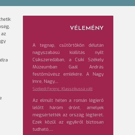
hetik
kség.
VÉLEMÉNY
 az
agy
A tegnap, csütörtökön délután
nagyszabású kiállítás nyílt
Csíkszeredában, a Csíki Székely
élra
Múzeumban Gaál András
festőművész emlékére. A Nagy
Imre, Nagy…
Székedi Ferenc: Klasszikussá vált
e
Az elmúlt héten a román légierő
lelőtt három drónt, amelyek
megsértették az ország légterét.
Ezek közül az egyikről biztosan
tudható,…