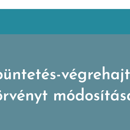
üntetés-végrehaj
örvényt módosítás