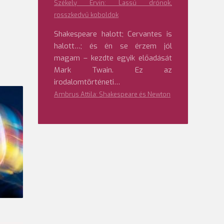
Székely Ervin: Lassú drónok,
rosszkedvű koboldok
Shakespeare halott; Cervantes is
halott…; és én se érzem jól
magam – kezdte egyik előadását
Mark Twain. Ez az
irodalomtörténeti…
Ambrus Attila: Shakespeare és Newton