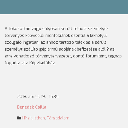
A fokozottan vagy súlyosan sérült felnőtt személyek
törvényes képviselői mentesülnek ezentúl a lakhelyül
szolgáló ingatlan, az ahhoz tartozó telek és a sérült
személyt szállító gépjármű adójának befizetése alól ? az
erre vonatkozó törvénytervezetet, döntő fórumként, tegnap
fogadta el a Képviselőház.
2018. április 19. , 15:35
Benedek Csilla
Hírek
,
Itthon
,
Társadalom