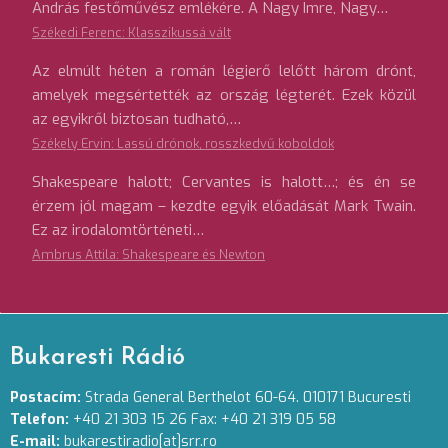
András festőművész emlékére. A Nagy Imre, Nagy…
Székedi Ferenc: Klasszikussá vált
Az elmúlt héten a román légierő lelőtt három drónt,
amelyek megsértették az ország légterét. Ezek közül
az egyikről biztosan tudható,…
Székely Ervin: Lassú drónok, rosszkedvű koboldok
Shakespeare halott; Cervantes is halott…; és én se
érzem jól magam – kezdte egyik előadását Mark Twain.
Ez az irodalomtörténeti…
Ambrus Attila: Shakespeare és Newton
Bukaresti Rádió
Postacím:
Strada General Berthelot 60-64. 010171 Bucuresti
Telefon:
+40 21 303 15 26 Fax: +40 21 319 05 58
E-mail:
bukarestiradio[at]srr.ro