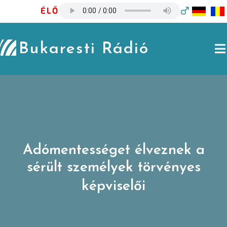
Skip
ÉLŐ
to
content
Bukaresti Rádió
Adómentességet élveznek a
sérült személyek törvényes
képviselői