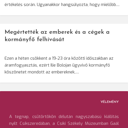
értékelés során. Ugyanakkor hangsúlyozta, hogy mielőbb…
Megértették az emberek és a cégek a
kormányfő felhívását
Ezen a héten csökkent a 19-23 óra közötti időszakban az
áramfogyasztás, ezért Ilie Bolojan ügyvivő kormányfő
köszönetet mondott az embereknek,…
VÉLEMÉNY
A tegnap, csütörtökön délután nagyszabású kiállítás
nyílt Csíkszeredában, a Csíki Székely Múzeumban Gaál