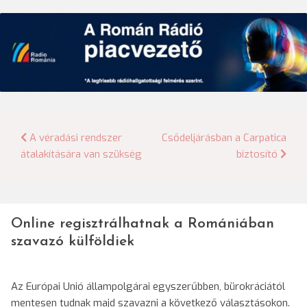
Bejegyzés
A véradási rendszer
Csődeljárásban a Carpatica
átalakítására van szükség
biztosító
navigáció
Online regisztrálhatnak a Romániában
szavazó külföldiek
Az Európai Unió állampolgárai egyszerűbben, bürokráciától
mentesen tudnak majd szavazni a következő választásokon.