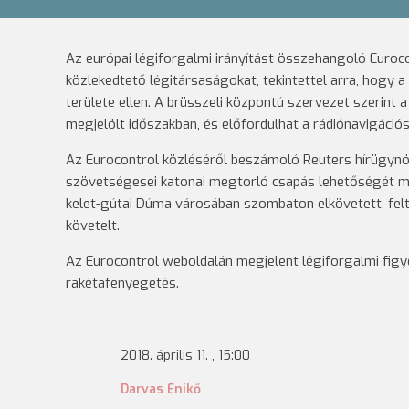
Az európai légiforgalmi irányítást összehangoló Euroco
közlekedtető légitársaságokat, tekintettel arra, hogy 
területe ellen. A brüsszeli központú szervezet szerint
megjelölt időszakban, és előfordulhat a rádiónavigáció
Az Eurocontrol közléséről beszámoló Reuters hírügynö
szövetségesei katonai megtorló csapás lehetőségét mérl
kelet-gútai Dúma városában szombaton elkövetett, felt
követelt.
Az Eurocontrol weboldalán megjelent légiforgalmi fig
rakétafenyegetés.
2018. április 11. , 15:00
Darvas Enikő