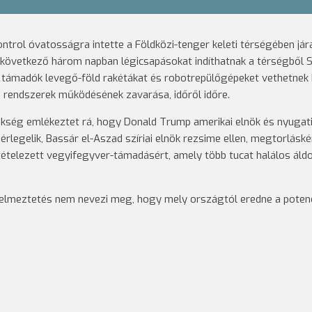
ntrol óvatosságra intette a Földközi-tenger keleti térségében jár
a következő három napban légicsapásokat indíthatnak a térségből S
 a támadók levegő-föld rakétákat és robotrepülőgépeket vethetnek 
s rendszerek működésének zavarása, időről időre.
kség emlékeztet rá, hogy Donald Trump amerikai elnök és nyugat
egelik, Bassár el-Aszad szíriai elnök rezsime ellen, megtorláské
ételezett vegyifegyver-támadásért, amely több tucat halálos áld
yelmeztetés nem nevezi meg, hogy mely országtól eredne a potenc