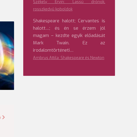
Székely Ervin: Lassú drónok,
rosszkedvű koboldok
Shakespeare halott; Cervantes is
halott…; és én se érzem jól
magam – kezdte egyik előadását
Mark Twain. Ez az
irodalomtörténeti…
Ambrus Attila: Shakespeare és Newton
ó