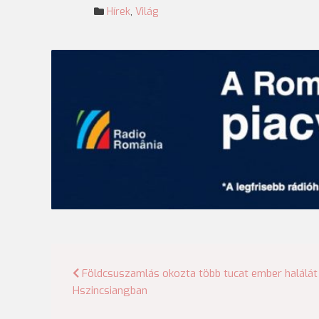
Hírek
,
Világ
Bejegyzés
Földcsuszamlás okozta több tucat ember halálát 
Hszincsiangban
navigáció