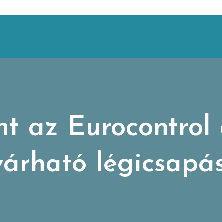
nt az Eurocontrol 
árható légicsapá