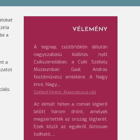
atokat
zíria
VÉLEMÉNY
be a
A tegnap, csütörtökön délután
nagyszabású kiállítás nyílt
i
Csíkszeredában, a Csíki Székely
nt a
Múzeumban Gaál András
ozatot
festőművész emlékére. A Nagy
Imre, Nagy…
iális
Székedi Ferenc: Klasszikussá vált
Az elmúlt héten a román légierő
lelőtt három drónt, amelyek
megsértették az ország légterét.
Ezek közül az egyikről biztosan
tudható,…