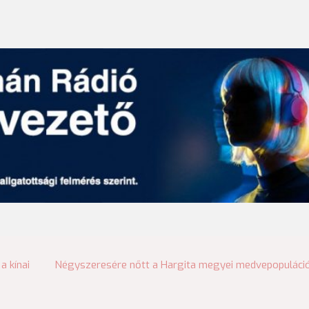
a kínai
Négyszeresére nőtt a Hargita megyei medvepopuláci