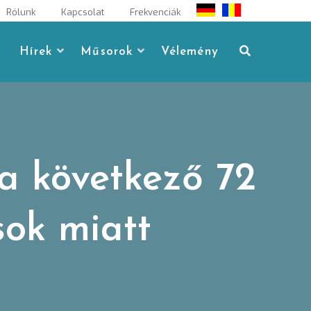
Rólunk
Kapcsolat
Frekvenciák
Hírek
Műsorok
Vélemény
a következő 72
sok miatt