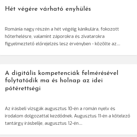
Hét végére várható enyhülés
Románia nagy részén a hét végéig kánikulára, fokozott
hőterhelésre, valamint záporokra és zivatarokra
figyelmeztető előrejelzés lesz érvényben - közölte az…
A digitális kompetenciák felmérésével
folytatódik ma és holnap az idei
pótérettségi
Az írásbeli vizsgák augusztus 10-én a román nyelv és
irodalom dolgozattal kezdődnek. Augusztus 11-én a kötelező
tantárgy írásbelije, augusztus 12-én…