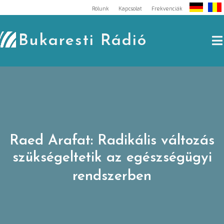
Skip
Rólunk
Kapcsolat
Frekvenciák
to
content
Bukaresti Rádió
Raed Arafat: Radikális változás
szükségeltetik az egészségügyi
rendszerben