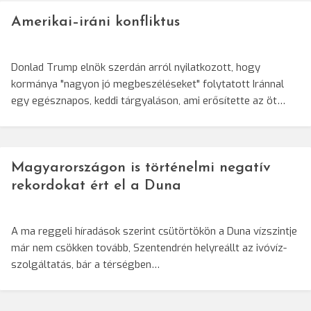
Amerikai–iráni konfliktus
Donlad Trump elnök szerdán arról nyilatkozott, hogy
kormánya "nagyon jó megbeszéléseket" folytatott Iránnal
egy egésznapos, keddi tárgyaláson, ami erősítette az öt…
Magyarországon is történelmi negatív
rekordokat ért el a Duna
A ma reggeli híradások szerint csütörtökön a Duna vízszintje
már nem csökken tovább, Szentendrén helyreállt az ivóvíz-
szolgáltatás, bár a térségben…