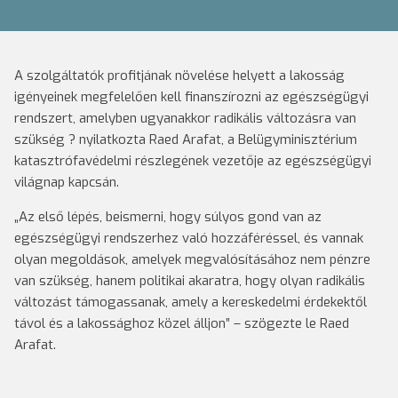
A szolgáltatók profitjának növelése helyett a lakosság
igényeinek megfelelően kell finanszírozni az egészségügyi
rendszert, amelyben ugyanakkor radikális változásra van
szükség ? nyilatkozta Raed Arafat, a Belügyminisztérium
katasztrófavédelmi részlegének vezetője az egészségügyi
világnap kapcsán.
„Az első lépés, beismerni, hogy súlyos gond van az
egészségügyi rendszerhez való hozzáféréssel, és vannak
olyan megoldások, amelyek megvalósításához nem pénzre
van szükség, hanem politikai akaratra, hogy olyan radikális
változást támogassanak, amely a kereskedelmi érdekektől
távol és a lakossághoz közel álljon” – szögezte le Raed
Arafat.