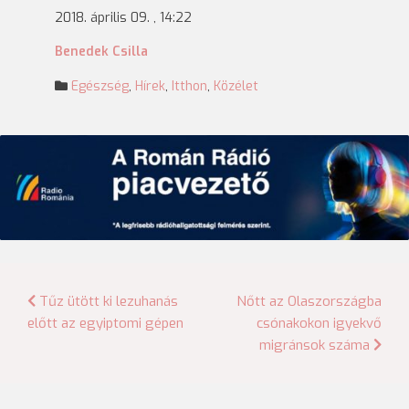
2018. április 09. , 14:22
Benedek Csilla
Egészség
,
Hírek
,
Itthon
,
Közélet
Bejegyzés
Tűz ütött ki lezuhanás
Nőtt az Olaszországba
előtt az egyiptomi gépen
csónakokon igyekvő
navigáció
migránsok száma