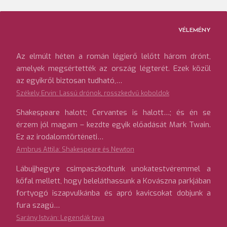
VÉLEMÉNY
Az elmúlt héten a román légierő lelőtt három drónt,
amelyek megsértették az ország légterét. Ezek közül
az egyikről biztosan tudható,…
Székely Ervin: Lassú drónok, rosszkedvű koboldok
Shakespeare halott; Cervantes is halott…; és én se
érzem jól magam – kezdte egyik előadását Mark Twain.
Ez az irodalomtörténeti…
Ambrus Attila: Shakespeare és Newton
Lábujjhegyre csimpaszkodtunk unokatestvéremmel a
kőfal mellett, hogy beleláthassunk a Kovászna parkjában
fortyogó iszapvulkánba és apró kavicsokat dobjunk a
fura szagú…
Sarány István: Legendák tava