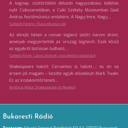
A tegnap, csütörtökön délután nagyszabású kiállítás
nyílt Csíkszeredában, a Csíki Székely Múzeumban Gaál
András festőművész emlékére. A Nagy Imre, Nagy…
Székedi Ferenc: Klasszikussá vált
Az elmúlt héten a román légierő lelőtt három drónt,
amelyek megsértették az ország légterét. Ezek közül
az egyikről biztosan tudható,…
Székely Ervin: Lassú drónok, rosszkedvű koboldok
Shakespeare halott; Cervantes is halott…; és én se
érzem jól magam – kezdte egyik előadását Mark Twain.
Ez az irodalomtörténeti…
Ambrus Attila: Shakespeare és Newton
Bukaresti Rádió