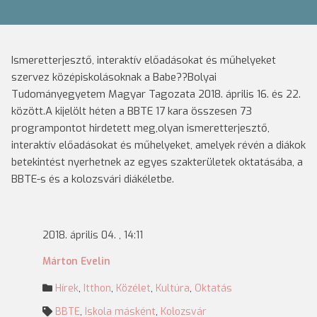
Ismeretterjesztő, interaktív előadásokat és műhelyeket
szervez középiskolásoknak a Babe??Bolyai
Tudományegyetem Magyar Tagozata 2018. április 16. és 22.
között.A kijelölt héten a BBTE 17 kara összesen 73
programpontot hirdetett meg,olyan ismeretterjesztő,
interaktív előadásokat és műhelyeket, amelyek révén a diákok
betekintést nyerhetnek az egyes szakterületek oktatásába, a
BBTE-s és a kolozsvári diákéletbe.
2018. április 04. , 14:11
Márton Evelin
Hírek
,
Itthon
,
Közélet
,
Kultúra
,
Oktatás
BBTE
,
Iskola másként
,
Kolozsvár