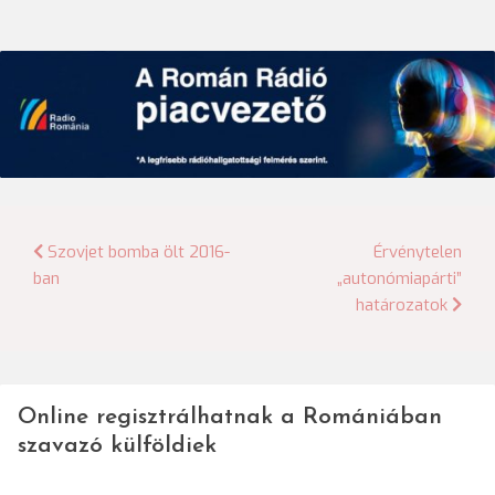
Bejegyzés
Szovjet bomba ölt 2016-
Érvénytelen
ban
„autonómiapárti”
navigáció
határozatok
Online regisztrálhatnak a Romániában
szavazó külföldiek