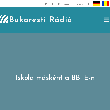
Skip
Rólunk
Kapcsolat
Frekvenciák
to
content
Bukaresti Rádió
Iskola másként a BBTE-n