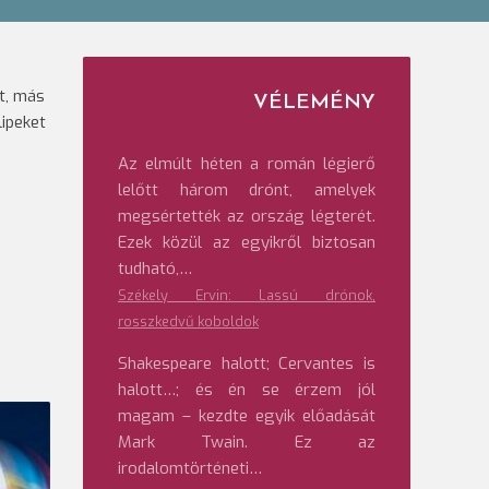
t, más
VÉLEMÉNY
lipeket
Az elmúlt héten a román légierő
lelőtt három drónt, amelyek
megsértették az ország légterét.
Ezek közül az egyikről biztosan
tudható,…
Székely Ervin: Lassú drónok,
rosszkedvű koboldok
Shakespeare halott; Cervantes is
halott…; és én se érzem jól
magam – kezdte egyik előadását
Mark Twain. Ez az
irodalomtörténeti…