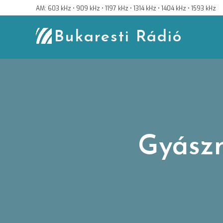
Skip
AM: 603 kHz • 909 kHz • 1197 kHz • 1314 kHz • 1404 kHz • 1593 kHz
to
content
Bukaresti Rádió
Gyász