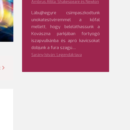
Ambrus Attila: Shakespeare és Newton
Lábujjhegyre csimpaszkodtunk
unokatestvéremmel a kőfal
mellett, hogy beleláthassunk a
Kovászna parkjában fortyogó
iszapvulkánba és apró kavicsokat
dobjunk a fura szagú…
Sarány István: Legendák tava
t