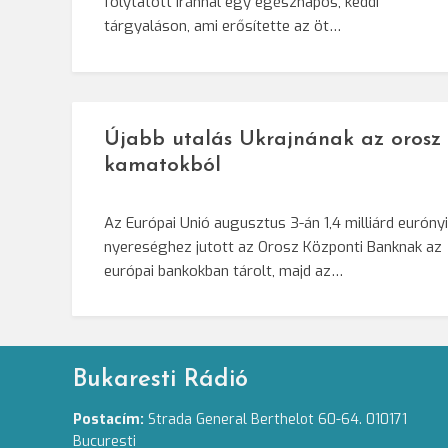
folytatott Iránnal egy egésznapos, keddi
tárgyaláson, ami erősítette az öt…
Újabb utalás Ukrajnának az orosz
kamatokból
Az Európai Unió augusztus 3-án 1,4 milliárd eurónyi
nyereséghez jutott az Orosz Központi Banknak az
európai bankokban tárolt, majd az…
Bukaresti Rádió
Postacím:
Strada General Berthelot 60-64. 010171
Bucuresti