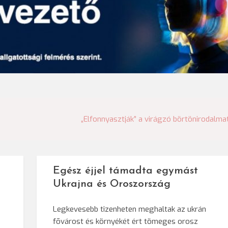
„Elfonnyasztják” a virágzó börtönirodalma
Egész éjjel támadta egymást
Ukrajna és Oroszország
Legkevesebb tizenheten meghaltak az ukrán
fõvárost és környékét ért tömeges orosz