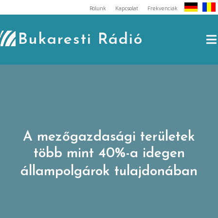
Skip
Rólunk
Kapcsolat
Frekvenciák
to
content
Bukaresti Rádió
A mezőgazdasági területek
több mint 40%-a idegen
állampolgárok tulajdonában