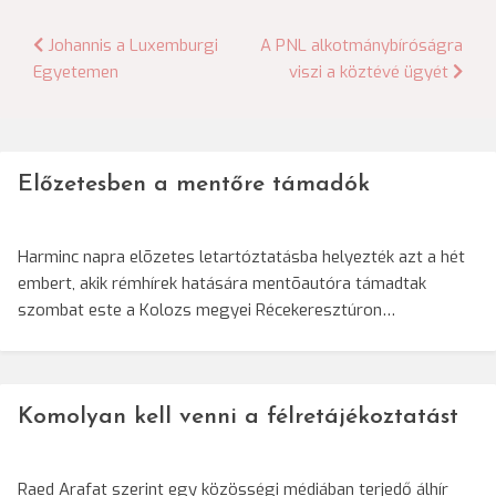
Bejegyzés
Johannis a Luxemburgi
A PNL alkotmánybíróságra
Egyetemen
viszi a köztévé ügyét
navigáció
Előzetesben a mentőre támadók
Harminc napra elõzetes letartóztatásba helyezték azt a hét
embert, akik rémhírek hatására mentõautóra támadtak
szombat este a Kolozs megyei Récekeresztúron…
Komolyan kell venni a félretájékoztatást
Raed Arafat szerint egy közösségi médiában terjedő álhír