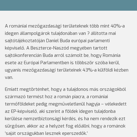
A romániai mezőgazdasági területeknek több mint 40%-a
idegen állampolgárok tulajdonában van ? állította mai
sajtótájékoztatóján Daniel Buda európai parlamenti
képviselő. A Beszterce-Naszód megyében tartott
sajtókonferencián Buda arról számolt be, hogy Románia
esete az Európai Parlamentben is többször szóba kerül,
ugyanis mezőgazdasági területeinek 43%-a külföldi kézben
van.
Emiatt megtörténhet, hogy a tulajdonos más országokból
származó termést hoz a román piacra, a romániai
termőföldeket pedig megműveletlenül hagyja – vélekedett
az EP-képviselő, aki szerint a földek idegen tulajdonba
kerülése nemzetbiztonsági kérdés, és ha nem rendezik ezt
sürgősen, akkor az a helyzet fog előállni, hogy a románok
‘saját országukban lesznek eperszedők.’