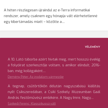
A héten részlegesen újraindul az e-Terra informatikai
rendszer, amely csaknem egy hónapja vált elérhetetlenné
egy kibertámadás miatt – közölte a…
VÉLEMÉNY
A 10. Látó táborba azért hívtak meg, mert hosszú évekig
a folyóirat szerkesztője voltam, s amikor elindult, 2016-
ban, még kollégaként…
Demény Péter: Az irodalom vármezője
A tegnap, csütörtökön délután nagyszabású kiállítás
nyílt Csíkszeredában, a Csíki Székely Múzeumban Gaál
András festőművész emlékére. A Nagy Imre, Nagy…
Székedi Ferenc: Klasszikussá vált