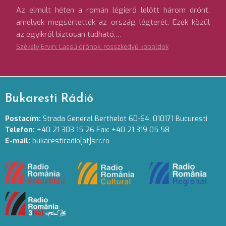
Az elmúlt héten a román légierő lelőtt három drónt,
amelyek megsértették az ország légterét. Ezek közül
az egyikről biztosan tudható,…
Székely Ervin: Lassú drónok, rosszkedvű koboldok
Bukaresti Rádió
Postacím:
Strada General Berthelot 60-64. 010171 Bucuresti
Telefon:
+40 21 303 15 26 Fax: +40 21 319 05 58
E-mail:
bukarestiradio[at]srr.ro