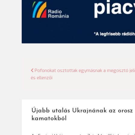
Bejegyzés
Pofonokat osztottak egymásnak a megosztó jelöl
és ellenzői
navigáció
Újabb utalás Ukrajnának az orosz
kamatokból