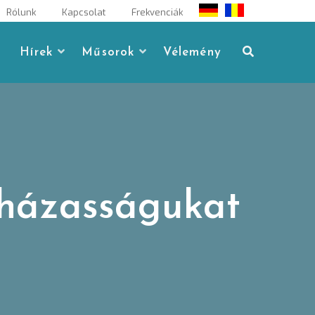
Rólunk
Kapcsolat
Frekvenciák
Hírek
Műsorok
Vélemény
 házasságukat