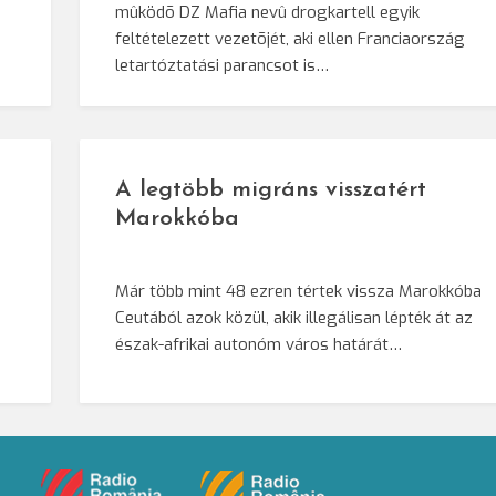
mûködõ DZ Mafia nevû drogkartell egyik
feltételezett vezetõjét, aki ellen Franciaország
letartóztatási parancsot is…
A legtöbb migráns visszatért
Marokkóba
Már több mint 48 ezren tértek vissza Marokkóba
Ceutából azok közül, akik illegálisan lépték át az
észak-afrikai autonóm város határát…