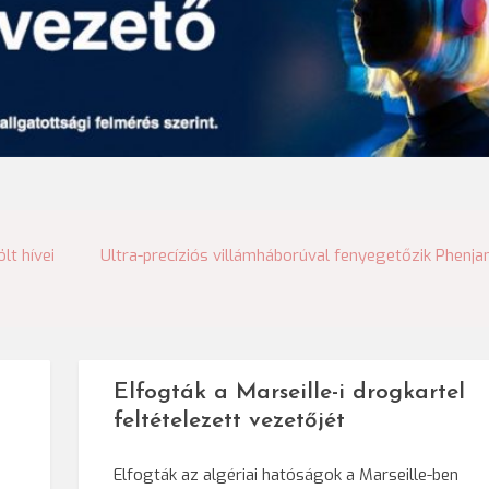
t hívei
Ultra-precíziós villámháborúval fenyegetőzik Phenja
Elfogták a Marseille-i drogkartel
feltételezett vezetőjét
Elfogták az algériai hatóságok a Marseille-ben