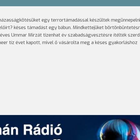
 házasságkötésüket egy terrortámadással készültek megünnepelni
előírt? késes támadást egy bábun.
Mindkettejüket börtönbüntetés
21 éves Ummar Mirzát tizenhat év szabadságvesztésre ítélték szer
eer tíz évet kapott, mivel ő vásárolta meg a késes gyakorláshoz