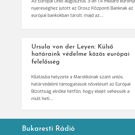
Az Európai Unió augusztus 3-án 1,4 milliárd eurónyi
nyereséghez jutott az Orosz Központi Banknak az
európai bankokban tárolt, majd az…
Ursula von der Leyen: Külső
határaink védelme közös európai
felelősség
Kilátásba helyzete a Marokkónak szánt uniós
határvédelmi támogatások növelését az Európai
Bizottság elnöke hétfőn, hogy elejét vehessék a
múlt heti…
Bukaresti Rádió