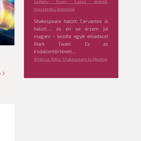
Székely Ervin: Lassú drónok,
rosszkedvű koboldok
Shakespeare halott; Cervantes is
halott…; és én se érzem jól
magam – kezdte egyik előadását
Mark Twain. Ez az
irodalomtörténeti…
Ambrus Attila: Shakespeare és Newton
n