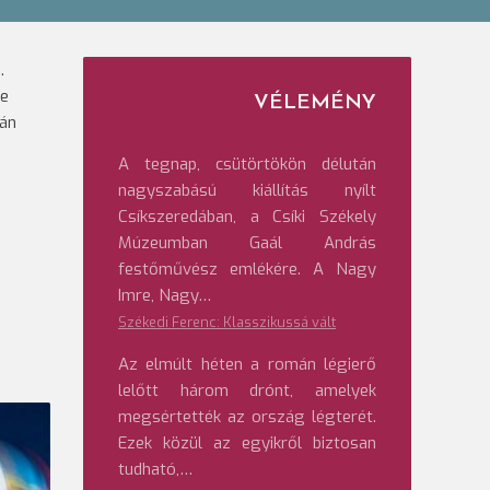
.
re
VÉLEMÉNY
dán
A tegnap, csütörtökön délután
nagyszabású kiállítás nyílt
Csíkszeredában, a Csíki Székely
Múzeumban Gaál András
festőművész emlékére. A Nagy
Imre, Nagy…
Székedi Ferenc: Klasszikussá vált
Az elmúlt héten a román légierő
lelőtt három drónt, amelyek
megsértették az ország légterét.
Ezek közül az egyikről biztosan
tudható,…