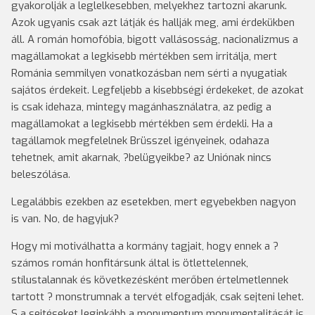
gyakorolják a leglelkesebben, melyekhez tartozni akarunk.
Azok ugyanis csak azt látják és hallják meg, ami érdekükben
áll. A román homofóbia, bigott vallásosság, nacionalizmus a
magállamokat a legkisebb mértékben sem irritálja, mert
Románia semmilyen vonatkozásban nem sérti a nyugatiak
sajátos érdekeit. Legfeljebb a kisebbségi érdekeket, de azokat
is csak idehaza, mintegy magánhasználatra, az pedig a
magállamokat a legkisebb mértékben sem érdekli. Ha a
tagállamok megfelelnek Brüsszel igényeinek, odahaza
tehetnek, amit akarnak, ?belügyeikbe? az Uniónak nincs
beleszólása.
Legalábbis ezekben az esetekben, mert egyebekben nagyon
is van. No, de hagyjuk?
Hogy mi motiválhatta a kormány tagjait, hogy ennek a ?
számos román honfitársunk által is ötlettelennek,
stílustalannak és következésként merőben értelmetlennek
tartott ? monstrumnak a tervét elfogadják, csak sejteni lehet.
S a sejtéseket leginkább a monumentum monumentalitását is