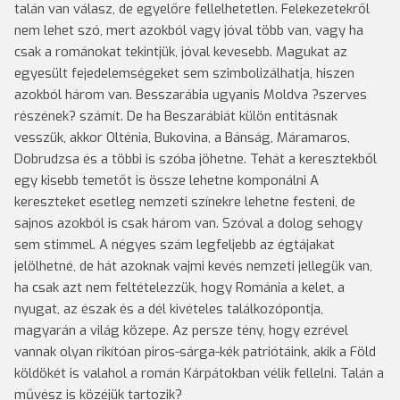
talán van válasz, de egyelőre fellelhetetlen. Felekezetekről
nem lehet szó, mert azokból vagy jóval több van, vagy ha
csak a románokat tekintjük, jóval kevesebb. Magukat az
egyesült fejedelemségeket sem szimbolizálhatja, hiszen
azokból három van. Besszarábia ugyanis Moldva ?szerves
részének? számít. De ha Beszarábiát külön entitásnak
vesszük, akkor Olténia, Bukovina, a Bánság, Máramaros,
Dobrudzsa és a többi is szóba jöhetne. Tehát a keresztekből
egy kisebb temetőt is össze lehetne komponálni A
kereszteket esetleg nemzeti színekre lehetne festeni, de
sajnos azokból is csak három van. Szóval a dolog sehogy
sem stimmel. A négyes szám legfeljebb az égtájakat
jelölhetné, de hát azoknak vajmi kevés nemzeti jellegük van,
ha csak azt nem feltételezzük, hogy Románia a kelet, a
nyugat, az észak és a dél kivételes találkozópontja,
magyarán a világ közepe. Az persze tény, hogy ezrével
vannak olyan rikítóan piros-sárga-kék patriótáink, akik a Föld
köldökét is valahol a román Kárpátokban vélik fellelni. Talán a
művész is közéjük tartozik?