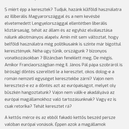
S miért épp a keresztek? Tudjuk, hazánk külföldi használatra
az illiberális Magyarországgal és a nem kevésbé
elvetemedett Lengyelországgal ellentétben liberális
köztársaság, tehát az állam és az egyház elválasztása
nálunk alkotmányos alapelv. Amin mit sem változtat, hogy
belföldi használatra még politikusaink is szinte már bigottul
keresztények. Néha úgy tűnik, országunk ? bizonyos
vonatkozásokban ? Bizáncban feneklett meg. De mégis.
Amikor Franciaországban még II. János Pál pápa szobráról is
bírósági döntés szerelteti le a keresztet, okos dolog-e a
román nemzeti egységet keresztekbe zárni? Vajon nem
keresztezi-e ez a döntés azt az európaiságot, melyet oly
büszkén hangoztatunk? Vajon nem válik-e akadályává az
európai magállamokhoz való tartozásunknak? Vagy ez is
csak retorika? Tehát keresztet rá?
A kettős mérce és az ebből fakadó kettős beszéd persze
valóban európai vonások. Éppen azok a magállamok