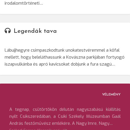
irodalomtörténeti…
Legendák tava
Lábujjhegyre csimpaszkodtunk unokatestvéremmel a kőfal
mellett, hogy beleláthassunk a Kovászna parkjában fortyogó
iszapvulkánba és apró kavicsokat dobjunk a fura szagú…
VÉLEMÉNY
A tegnap, csütörtökön délután nagyszabású kiállítás
nyílt Csíkszeredában, a Csíki Székely Múzeumban Gaál
András festőművész emlékére. A Nagy Imre, Nagy…