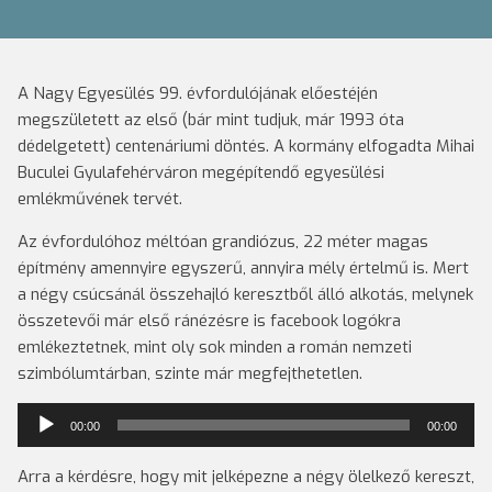
A Nagy Egyesülés 99. évfordulójának előestéjén
megszületett az első (bár mint tudjuk, már 1993 óta
dédelgetett) centenáriumi döntés. A kormány elfogadta Mihai
Buculei Gyulafehérváron megépítendő egyesülési
emlékművének tervét.
Az évfordulóhoz méltóan grandiózus, 22 méter magas
építmény amennyire egyszerű, annyira mély értelmű is. Mert
a négy csúcsánál összehajló keresztből álló alkotás, melynek
összetevői már első ránézésre is facebook logókra
emlékeztetnek, mint oly sok minden a román nemzeti
szimbólumtárban, szinte már megfejthetetlen.
Audió
00:00
00:00
lejátszó
Arra a kérdésre, hogy mit jelképezne a négy ölelkező kereszt,