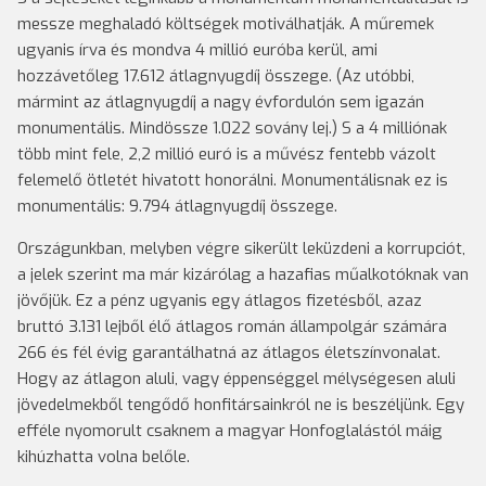
messze meghaladó költségek motiválhatják. A műremek
ugyanis írva és mondva 4 millió euróba kerül, ami
hozzávetőleg 17.612 átlagnyugdíj összege. (Az utóbbi,
mármint az átlagnyugdíj a nagy évfordulón sem igazán
monumentális. Mindössze 1.022 sovány lej.) S a 4 milliónak
több mint fele, 2,2 millió euró is a művész fentebb vázolt
felemelő ötletét hivatott honorálni. Monumentálisnak ez is
monumentális: 9.794 átlagnyugdíj összege.
Országunkban, melyben végre sikerült leküzdeni a korrupciót,
a jelek szerint ma már kizárólag a hazafias műalkotóknak van
jövőjük. Ez a pénz ugyanis egy átlagos fizetésből, azaz
bruttó 3.131 lejből élő átlagos román állampolgár számára
266 és fél évig garantálhatná az átlagos életszínvonalat.
Hogy az átlagon aluli, vagy éppenséggel mélységesen aluli
jövedelmekből tengődő honfitársainkról ne is beszéljünk. Egy
efféle nyomorult csaknem a magyar Honfoglalástól máig
kihúzhatta volna belőle.