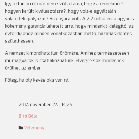
Igy aztán arról már nem szól a fáma, hogy a remekmű ?
hogyan került kiválasztásra?, hogy volt-e egyáltalán
valamiféle pályázat? Bizonyára volt. A 2,2 millió euró ugyanis
kőkemény garancia lehetett arra, hogy mindenkit kielégítő, az
évfordulóhoz minden vonatkozásban méltó, hazafias döntés
születhessen.
A nemzet kimondhatatlan örömére. Amihez természetesen
mi, magyarok is csatlakozhatunk. Elvégre sok mindennek
örülhet az ember.
Főleg, ha oly kevés oka van rá.
2017. november 27. , 14:25
Bíró Béla
Vélemény