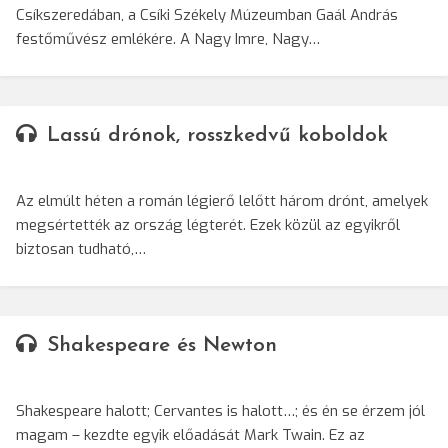
Csíkszeredában, a Csíki Székely Múzeumban Gaál András
festőművész emlékére. A Nagy Imre, Nagy…
Lassú drónok, rosszkedvű koboldok
Az elmúlt héten a román légierő lelőtt három drónt, amelyek
megsértették az ország légterét. Ezek közül az egyikről
biztosan tudható,…
Shakespeare és Newton
Shakespeare halott; Cervantes is halott…; és én se érzem jól
magam – kezdte egyik előadását Mark Twain. Ez az