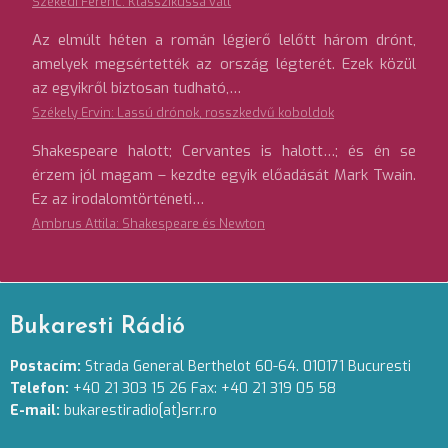
Székedi Ferenc: Klasszikussá vált
Az elmúlt héten a román légierő lelőtt három drónt,
amelyek megsértették az ország légterét. Ezek közül
az egyikről biztosan tudható,…
Székely Ervin: Lassú drónok, rosszkedvű koboldok
Shakespeare halott; Cervantes is halott…; és én se
érzem jól magam – kezdte egyik előadását Mark Twain.
Ez az irodalomtörténeti…
Ambrus Attila: Shakespeare és Newton
Bukaresti Rádió
Postacím:
Strada General Berthelot 60-64. 010171 Bucuresti
Telefon:
+40 21 303 15 26 Fax: +40 21 319 05 58
E-mail:
bukarestiradio[at]srr.ro