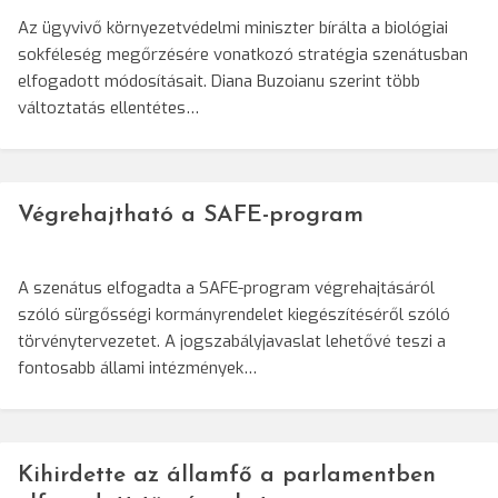
Az ügyvivő környezetvédelmi miniszter bírálta a biológiai
sokféleség megőrzésére vonatkozó stratégia szenátusban
elfogadott módosításait. Diana Buzoianu szerint több
változtatás ellentétes…
Végrehajtható a SAFE-program
A szenátus elfogadta a SAFE-program végrehajtásáról
szóló sürgősségi kormányrendelet kiegészítéséről szóló
törvénytervezetet. A jogszabályjavaslat lehetővé teszi a
fontosabb állami intézmények…
Kihirdette az államfő a parlamentben