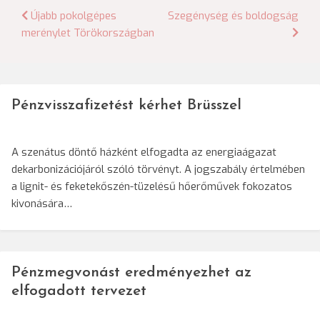
Bejegyzés
Újabb pokolgépes
Szegénység és boldogság
merénylet Törökországban
navigáció
Pénzvisszafizetést kérhet Brüsszel
A szenátus döntő házként elfogadta az energiaágazat
dekarbonizációjáról szóló törvényt. A jogszabály értelmében
a lignit- és feketekőszén-tüzelésű hőerőművek fokozatos
kivonására…
Pénzmegvonást eredményezhet az
elfogadott tervezet