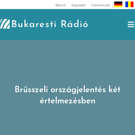
Skip
Rólunk
Kapcsolat
Frekvenciák
to
content
Bukaresti Rádió
Brüsszeli országjelentés két
értelmezésben