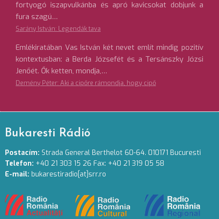
fortyogó iszapvulkánba és apró kavicsokat dobjunk a
fura szagú…
Sarány István: Legendák tava
Emlékiratában Vas István két nevet említ mindig pozitív
kontextusban: a Berda Józsefét és a Tersánszky Józsi
Jenőét. Ők ketten, mondja,…
Demény Péter: Aki a cipőre rámondja, hogy cipő
Bukaresti Rádió
Postacím:
Strada General Berthelot 60-64. 010171 Bucuresti
Telefon:
+40 21 303 15 26 Fax: +40 21 319 05 58
E-mail:
bukarestiradio[at]srr.ro