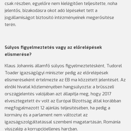
csak részben, egyelőre nem kielégítően teljesítette, noha
jelentős, bizakodásra okot adó lépéseket tett a
jogállamiságot biztosító intézményeinek megerősítése
terén.
Súlyos figyelmeztetés vagy az előrelépések
elismerése?
Klaus Johannis államfő súlyos figyelmeztetésként, Tudorel
Toader igazságügyi miniszter pedig az előrelépések
elismeréseként értelmezte az EB ma közzétett jelentését. Az
elnöki hivatal közleményében hangsúlyozta: a brüsszeli
országjelentés valójában azt állapítja meg, hogy 2017
elvesztegetett év volt az Európai Bizottság által korábban
megfogalmazott 12 ajánlás teljesítésében, ha pedig a
kormány és a parlament nem változtat az
igazságszolgáltatással szembeni magatartásán, Románia
visszalép a korrupcióellenes harcban.