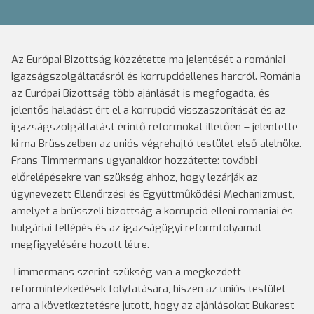
Az Európai Bizottság közzétette ma jelentését a romániai
igazságszolgáltatásról és korrupcióellenes harcról. Románia
az Európai Bizottság több ajánlását is megfogadta, és
jelentős haladást ért el a korrupció visszaszorítását és az
igazságszolgáltatást érintő reformokat illetően – jelentette
ki ma Brüsszelben az uniós végrehajtó testület első alelnöke.
Frans Timmermans ugyanakkor hozzátette: további
előrelépésekre van szükség ahhoz, hogy lezárják az
úgynevezett Ellenőrzési és Együttműködési Mechanizmust,
amelyet a brüsszeli bizottság a korrupció elleni romániai és
bulgáriai fellépés és az igazságügyi reformfolyamat
megfigyelésére hozott létre.
Timmermans szerint szükség van a megkezdett
reformintézkedések folytatására, hiszen az uniós testület
arra a következtetésre jutott, hogy az ajánlásokat Bukarest