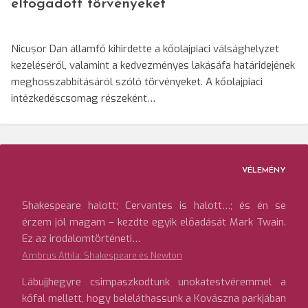
elfogadott törvényeket
Nicușor Dan államfő kihirdette a kőolajpiaci válsághelyzet
kezeléséről, valamint a kedvezményes lakásáfa határidejének
meghosszabbításáról szóló törvényeket. A kőolajpiaci
intézkedéscsomag részeként…
VÉLEMÉNY
Shakespeare halott; Cervantes is halott…; és én se
érzem jól magam – kezdte egyik előadását Mark Twain.
Ez az irodalomtörténeti…
Ambrus Attila: Shakespeare és Newton
Lábujjhegyre csimpaszkodtunk unokatestvéremmel a
kőfal mellett, hogy beleláthassunk a Kovászna parkjában