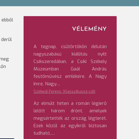
 ebből
VÉLEMÉNY
 derül
A tegnap, csütörtökön délután
nagyszabású kiállítás nyílt
k meg
Csíkszeredában, a Csíki Székely
lőn
Múzeumban Gaál András
festőművész emlékére. A Nagy
Imre, Nagy…
Székedi Ferenc: Klasszikussá vált
Az elmúlt héten a román légierő
lelőtt három drónt, amelyek
megsértették az ország légterét.
Ezek közül az egyikről biztosan
tudható,…