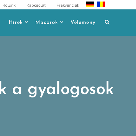
Rólunk
Kapcsolat
Frekvenciák
Hírek
Műsorok
Vélemény
ek a gyalogosok