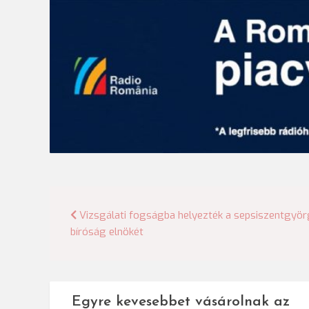
Bejegyzés
Vizsgálati fogságba helyezték a sepsiszentgyör
bíróság elnökét
navigáció
Egyre kevesebbet vásárolnak az