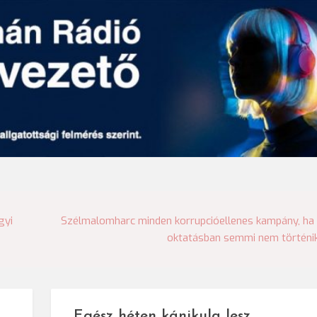
gyi
Szélmalomharc minden korrupcióellenes kampány, ha
oktatásban semmi nem történi
Egész héten kánikula lesz