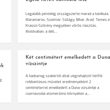
Legalább péntekig országszerte marad a kánikula.
Máramaros, Szatmár, Szilágy, Bihar, Arad, Temes 
Krassó-Szörény megyében vörös riasztás,
Moldvában, a déli…
Két centimétert emelkedett a Dun
k
vízszintje
ak
A hadsereg szakértői által végrehajtott hétfői
ág
robbantásos művelet eredményeként 2
centiméterrel emelkedett a Duna vízszintje a
csernavodai atomerőmű környékén a…