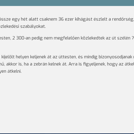
ssze egy hét alatt csaknem 36 ezer kihágást észlelt a rendőrség,
zlekedési szabályokat.
ttesten, 2 300-an pedig nem megfelelően közlekedtek az út szélén ?
kijelölt helyen keljenek át az úttesten, és mindig bizonyosodjana
, akkor is, ha a zebrán kelnek át. Arra is figyeljenek, hogy az átke
en átkelni.