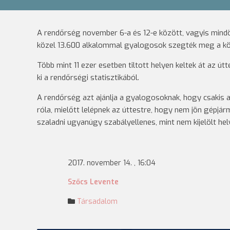
A rendőrség november 6-a és 12-e között, vagyis mindö
közel 13.600 alkalommal gyalogosok szegték meg a kö
Több mint 11 ezer esetben tiltott helyen keltek át az ú
ki a rendőrségi statisztikából.
A rendőrség azt ajánlja a gyalogosoknak, hogy csakis a 
róla, mielőtt lelépnek az úttestre, hogy nem jön gépjármű
szaladni ugyanúgy szabályellenes, mint nem kijelölt hely
2017. november 14. , 16:04
Szőcs Levente
Társadalom