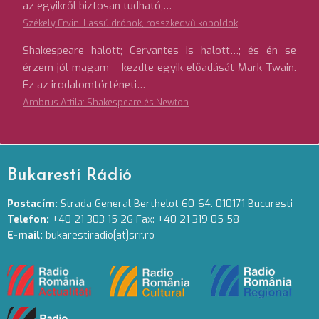
az egyikről biztosan tudható,…
Székely Ervin: Lassú drónok, rosszkedvű koboldok
Shakespeare halott; Cervantes is halott…; és én se
érzem jól magam – kezdte egyik előadását Mark Twain.
Ez az irodalomtörténeti…
Ambrus Attila: Shakespeare és Newton
Bukaresti Rádió
Postacím:
Strada General Berthelot 60-64. 010171 Bucuresti
Telefon:
+40 21 303 15 26 Fax: +40 21 319 05 58
E-mail:
bukarestiradio[at]srr.ro