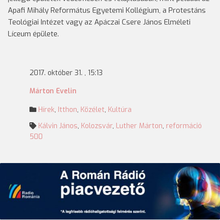
Apafi Mihály Református Egyetemi Kollégium, a Protestáns
Teológiai Intézet vagy az Apáczai Csere János Elméleti
Líceum épülete.
2017. október 31. , 15:13
Márton Evelin
Hírek
,
Itthon
,
Közélet
,
Kultúra
Kálvin János
,
Kolozsvár
,
Luther Márton
,
reformáció
500