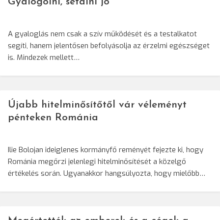
Gyalogolni, sétálni jó
A gyaloglás nem csak a szív működését és a testalkatot
segíti, hanem jelentősen befolyásolja az érzelmi egészséget
is. Mindezek mellett…
Újabb hitelminősítőtől vár véleményt
pénteken Románia
Ilie Bolojan ideiglenes kormányfő reményét fejezte ki, hogy
Románia megőrzi jelenlegi hitelminősítését a közelgő
értékelés során. Ugyanakkor hangsúlyozta, hogy mielőbb…