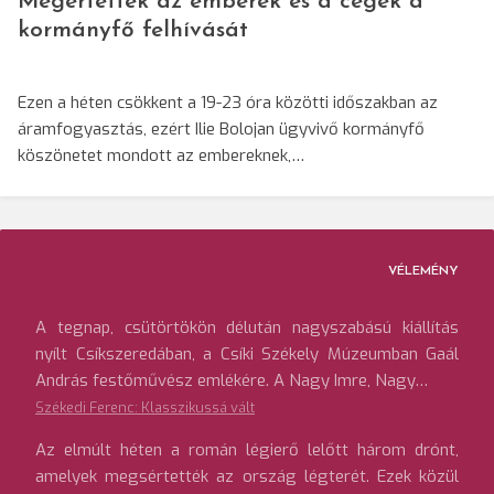
Megértették az emberek és a cégek a
kormányfő felhívását
Ezen a héten csökkent a 19-23 óra közötti időszakban az
áramfogyasztás, ezért Ilie Bolojan ügyvivő kormányfő
köszönetet mondott az embereknek,…
VÉLEMÉNY
A tegnap, csütörtökön délután nagyszabású kiállítás
nyílt Csíkszeredában, a Csíki Székely Múzeumban Gaál
András festőművész emlékére. A Nagy Imre, Nagy…
Székedi Ferenc: Klasszikussá vált
Az elmúlt héten a román légierő lelőtt három drónt,
amelyek megsértették az ország légterét. Ezek közül