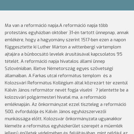
Ma van a reformáció napja.A reformáció napja több
protestáns egyházban október 31-én tartott ünnepnap, annak
emlékére, hogy a hagyomány szerint 1517-ben ezen a napon
függesztette ki Luther Márton a wittenbergi vártemplom
ajtajára a bűnbocsátó levelek árusításával kapcsolatos 95
tételét.
A reformáció napja hivatalos állami ünnep
Szlovéniában, illetve Németország egyes szövetségi
államaiban. A Farkas utcai református templom és a
Kolozsvári Református Kollégium által közrezárt tér ezentúl
Kálvin János reformátor nevét fogja viselni ? jelentette be a
kolozsvári polgármesteri hivatal ma, a reformáció
emléknapján. Az önkormányzat ezzel tiszteleg a reformáció
500. évfordulója és Kálvin János egyházszervezői
munkássága előtt. Kolozsvár önkormányzata ugyanakkor
kiemelte a református egyházkerület szerepét a műemlék
jellegű épületek védelmében és felújításában, mint például az