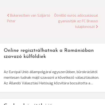
Bejegyzés
Bukarestben van Szijjártó
Ötmillió eurós adócsalással
Péter
gyanúsítják az FC Brassó
navigáció
tulajdonosát
Online regisztrálhatnak a Romániában
szavazó külföldiek
Az Európai Unió állampolgárai egyszerűbben, bürokráciától
mentesen tudnak majd szavazni a következő választásokon.
Az Állandó Választási Hatóság közvitára bocsátotta a…