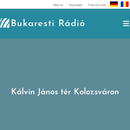
Skip
Rólunk
Kapcsolat
Frekvenciák
to
content
Bukaresti Rádió
Kálvin János tér Kolozsváron