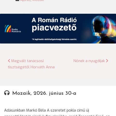
Bejegyzés
Megvált tanácsosi
Nőnek a nyugdíjak
tisztségétől Horváth Anna
navigáció
Mozaik, 2026. június 30-a
Adásunkban Markó Béla A szeretet pokla című új