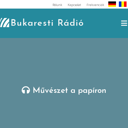
Skip
Rólunk
Kapcsolat
Frekvenciák
to
content
Bukaresti Rádió
Művészet a papíron