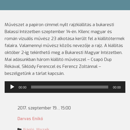
Művészet a papíron címmel nyílt rajzkiállítás a bukaresti
Balassi Intézetben szeptember 14-én. Kilenc magyar és
román vizuális művész 23 alkotása került fel a kiállítótermek
falaira. Valamennyi művész közös nevezője a rajz. A kiállítás
október 2-ig tekinthető meg a Bukaresti Magyar Intézetben.
Mai adásunkban három kiállító művésszel – Csapó Dup
Rékával, Siklódy Ferenccel és Ferencz Zoltánnal –
beszélgetünk a tárlat kapcsán.
Audió
00:00
00:00
lejátszó
2017. szeptember 19. , 15:00
Darvas Enikő
Ajánló
,
Mozaik