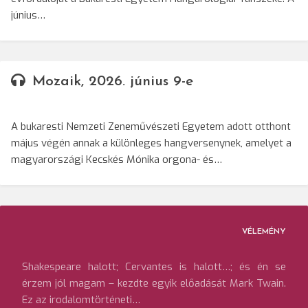
június…
Mozaik, 2026. június 9-e
A bukaresti Nemzeti Zeneművészeti Egyetem adott otthont
május végén annak a különleges hangversenynek, amelyet a
magyarországi Kecskés Mónika orgona- és…
VÉLEMÉNY
Shakespeare halott; Cervantes is halott…; és én se
érzem jól magam – kezdte egyik előadását Mark Twain.
Ez az irodalomtörténeti…