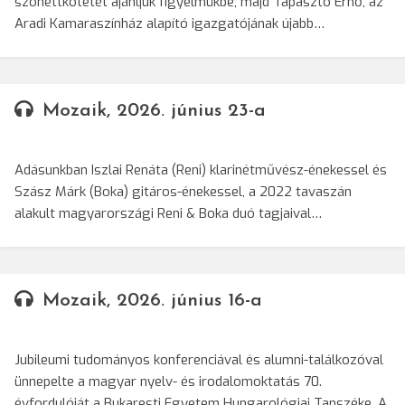
szonettkötetét ajánljuk figyelmükbe, majd Tapasztó Ernő, az
Aradi Kamaraszínház alapító igazgatójának újabb…
Mozaik, 2026. június 23-a
Adásunkban Iszlai Renáta (Reni) klarinétművész-énekessel és
Szász Márk (Boka) gitáros-énekessel, a 2022 tavaszán
alakult magyarországi Reni & Boka duó tagjaival…
Mozaik, 2026. június 16-a
Jubileumi tudományos konferenciával és alumni-találkozóval
ünnepelte a magyar nyelv- és irodalomoktatás 70.
évfordulóját a Bukaresti Egyetem Hungarológiai Tanszéke. A