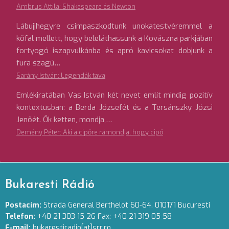
Ambrus Attila: Shakespeare és Newton
Lábujjhegyre csimpaszkodtunk unokatestvéremmel a
kőfal mellett, hogy beleláthassunk a Kovászna parkjában
fortyogó iszapvulkánba és apró kavicsokat dobjunk a
fura szagú…
Sarány István: Legendák tava
Emlékiratában Vas István két nevet említ mindig pozitív
kontextusban: a Berda Józsefét és a Tersánszky Józsi
Jenőét. Ők ketten, mondja,…
Demény Péter: Aki a cipőre rámondja, hogy cipő
Bukaresti Rádió
Postacím:
Strada General Berthelot 60-64. 010171 Bucuresti
Telefon:
+40 21 303 15 26 Fax: +40 21 319 05 58
E-mail:
bukarestiradio[at]srr.ro