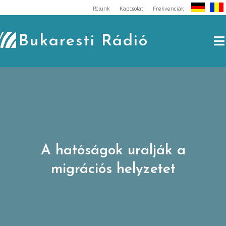
Skip
Rólunk
Kapcsolat
Frekvenciák
to
content
Bukaresti Rádió
A hatóságok uralják a
migrációs helyzetet