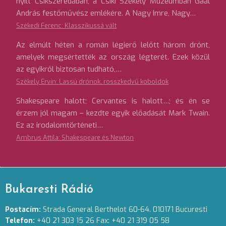
nyílt Csíkszeredában, a Csíki Székely Múzeumban Gaál
András festőművész emlékére. A Nagy Imre, Nagy…
Székedi Ferenc: Klasszikussá vált
Az elmúlt héten a román légierő lelőtt három drónt,
amelyek megsértették az ország légterét. Ezek közül
az egyikről biztosan tudható,…
Székely Ervin: Lassú drónok, rosszkedvű koboldok
Shakespeare halott; Cervantes is halott…; és én se
érzem jól magam – kezdte egyik előadását Mark Twain.
Ez az irodalomtörténeti…
Ambrus Attila: Shakespeare és Newton
Bukaresti Rádió
Postacím:
Strada General Berthelot 60-64. 010171 Bucuresti
Telefon:
+40 21 303 15 26 Fax: +40 21 319 05 58