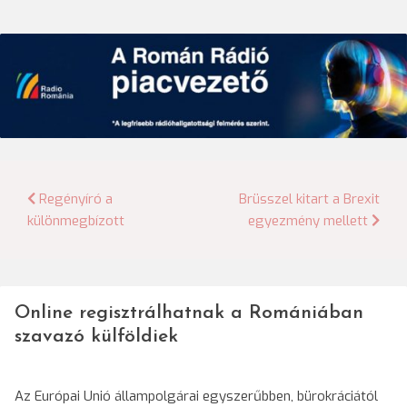
Bejegyzés
Regényíró a
Brüsszel kitart a Brexit
különmegbízott
egyezmény mellett
navigáció
Online regisztrálhatnak a Romániában
szavazó külföldiek
Az Európai Unió állampolgárai egyszerűbben, bürokráciától