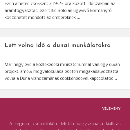
Ezen a héten csökkent a 19-23 óra közötti időszakban az
áramfogyasztás, ezért Ilie Bolojan ügyvivő kormányfő
köszönetet mondott az embereknek,…
Lett volna idő a dunai munkálatokra
Már négy éve a közlekedési minisztériumnál van egy olyan
projekt, amely megvalósulása esetén megakadályozhatta
volna a Duna vízhozamának csökkenésével kapcsolatos…
VÉLEMÉNY
A tegnap, csütörtökön délután nagyszabású kiállítás