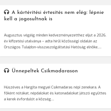
A kártérítési értesítés nem elég: lépnie
kell a jogosultnak is
Augusztus végéig minden kedvezményezetthez eljut a 2026.
év kifizetési utalványa – adta hírül közösségi oldalán az
Országos Tulajdon-visszaszolgáltatási Hatóság elnöke,…
Ünnepeltek Csíkmadarason
Húszéves a Hargita megyei Csíkmadaras népi zenekara. A
főként nótákat, népdalokat és katonadalokat játszó együttes
a kerek évfordulót a község…