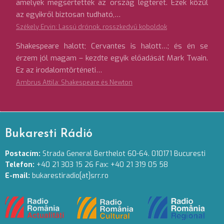
amelyek megsértették az ország légterét. Ezek közül
az egyikről biztosan tudható,…
Székely Ervin: Lassú drónok, rosszkedvű koboldok
Shakespeare halott; Cervantes is halott…; és én se
érzem jól magam – kezdte egyik előadását Mark Twain.
Ez az irodalomtörténeti…
Ambrus Attila: Shakespeare és Newton
Bukaresti Rádió
Postacím:
Strada General Berthelot 60-64. 010171 Bucuresti
Telefon:
+40 21 303 15 26 Fax: +40 21 319 05 58
E-mail:
bukarestiradio[at]srr.ro