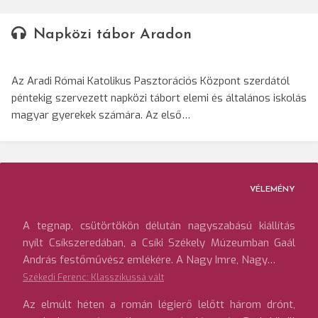
Napközi tábor Aradon
Az Aradi Római Katolikus Pasztorációs Központ szerdától
péntekig szervezett napközi tábort elemi és általános iskolás
magyar gyerekek számára. Az első…
VÉLEMÉNY
A tegnap, csütörtökön délután nagyszabású kiállítás
nyílt Csíkszeredában, a Csíki Székely Múzeumban Gaál
András festőművész emlékére. A Nagy Imre, Nagy…
Székedi Ferenc: Klasszikussá vált
Az elmúlt héten a román légierő lelőtt három drónt,