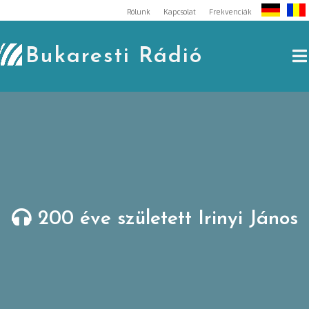
Skip
Rólunk
Kapcsolat
Frekvenciák
to
content
Bukaresti Rádió
200 éve született Irinyi János