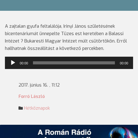
A zajtalan gyufa feltalálója, Irinyi János születésének
bicentenáriumát ünnepelte Tüzes est keretében a Balassi
Intézet ? Bukaresti Magyar Intézet múlt csütörtökön. Erről
hallhatnak összeállítást a következő percekben.
Audió
00:00
00:00
lejátszó
2017. június 16. , 11:12
Forró László
Hétköznapok