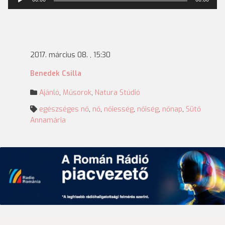
lejátszó
2017. március 08. , 15:30
Benedek Csilla
Ajánló
,
Műsorok
,
Natura Stúdió
egészséges nő
,
nő
,
nőiesség
,
nőiség
,
nőnap
,
Sütő
Annamária