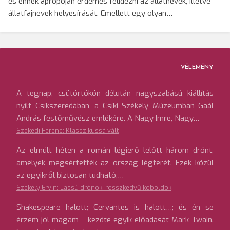
és ennek apropóján érdemes felidézni az állatnevek, illetve
állatfajnevek helyesírását. Emellett egy olyan…
VÉLEMÉNY
A tegnap, csütörtökön délután nagyszabású kiállítás
nyílt Csíkszeredában, a Csíki Székely Múzeumban Gaál
András festőművész emlékére. A Nagy Imre, Nagy…
Székedi Ferenc: Klasszikussá vált
Az elmúlt héten a román légierő lelőtt három drónt,
amelyek megsértették az ország légterét. Ezek közül
az egyikről biztosan tudható,…
Székely Ervin: Lassú drónok, rosszkedvű koboldok
Shakespeare halott; Cervantes is halott…; és én se
érzem jól magam – kezdte egyik előadását Mark Twain.