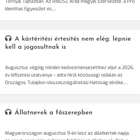
Tornyai Tájházban. Az RMDSZ Arad megyei szervezete, a Pro
Identitas Egyesület és…
A kártérítési értesítés nem elég: lépnie
kell a jogosultnak is
Augusztus végéig minden kedvezményezetthez eljut a 2026.
év kifizetési utalványa – adta hírül közösségi oldalán az
Országos Tulajdon-visszaszolgáltatási Hatóság elnöke,…
Állatnevek a főszerepben
Magyarországon augusztus 9-én lesz az állatkertek napja,