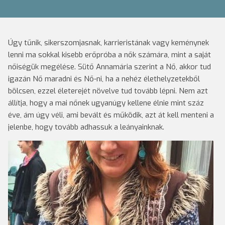
Úgy tűnik, sikerszomjasnak, karrieristának vagy keménynek
lenni ma sokkal kisebb erőpróba a nők számára, mint a saját
nőiségük megélése. Sütő Annamária szerint a Nő, akkor tud
igazán Nő maradni és Nő-ni, ha a nehéz élethelyzetekből
bölcsen, ezzel életerejét növelve tud tovább lépni. Nem azt
állítja, hogy a mai nőnek ugyanúgy kellene élnie mint száz
éve, ám úgy véli, ami bevált és működik, azt át kell menteni a
jelenbe, hogy tovább adhassuk a leányainknak.