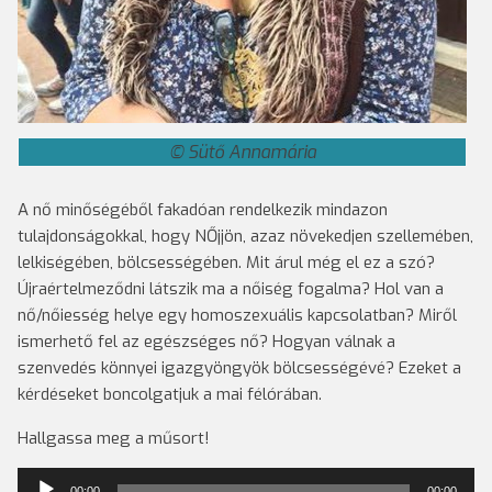
Sütő Annamária
A nő minőségéből fakadóan rendelkezik mindazon
tulajdonságokkal, hogy NŐjjön, azaz növekedjen szellemében,
lelkiségében, bölcsességében. Mit árul még el ez a szó?
Újraértelmeződni látszik ma a nőiség fogalma? Hol van a
nő/nőiesség helye egy homoszexuális kapcsolatban? Miről
ismerhető fel az egészséges nő? Hogyan válnak a
szenvedés könnyei igazgyöngyök bölcsességévé? Ezeket a
kérdéseket boncolgatjuk a mai félórában.
Hallgassa meg a műsort!
Audió
00:00
00:00