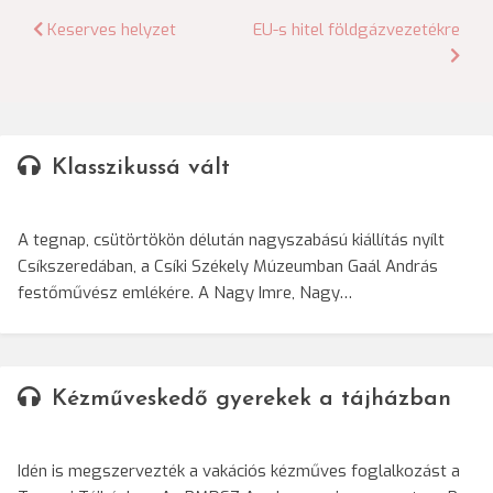
Bejegyzés
Keserves helyzet
EU-s hitel földgázvezetékre
navigáció
Klasszikussá vált
A tegnap, csütörtökön délután nagyszabású kiállítás nyílt
Csíkszeredában, a Csíki Székely Múzeumban Gaál András
festőművész emlékére. A Nagy Imre, Nagy…
Kézműveskedő gyerekek a tájházban
Idén is megszervezték a vakációs kézműves foglalkozást a