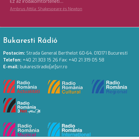
Ez az irodalomtörténeti…
Ambrus Attila: Shakespeare és Newton
Bukaresti Rádió
Postacím:
Strada General Berthelot 60-64. 010171 Bucuresti
Telefon:
+40 21 303 15 26 Fax: +40 21 319 05 58
E-mail:
bukarestiradio[at]srr.ro