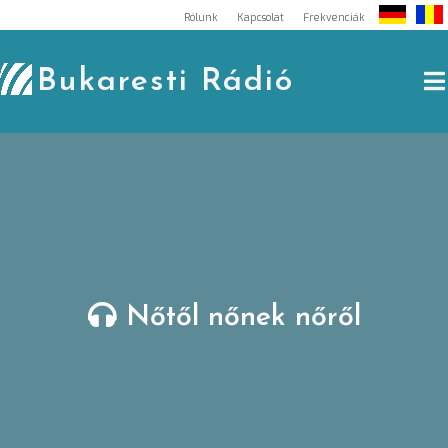
Skip
Rólunk
Kapcsolat
Frekvenciák
to
content
Bukaresti Rádió
Nőtől nőnek nőről