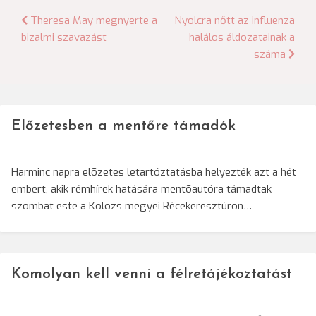
Bejegyzés
Theresa May megnyerte a
Nyolcra nőtt az influenza
bizalmi szavazást
halálos áldozatainak a
navigáció
száma
Előzetesben a mentőre támadók
Harminc napra elõzetes letartóztatásba helyezték azt a hét
embert, akik rémhírek hatására mentõautóra támadtak
szombat este a Kolozs megyei Récekeresztúron…
Komolyan kell venni a félretájékoztatást