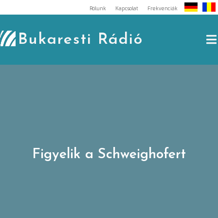
Skip
Rólunk
Kapcsolat
Frekvenciák
to
content
Bukaresti Rádió
Figyelik a Schweighofert