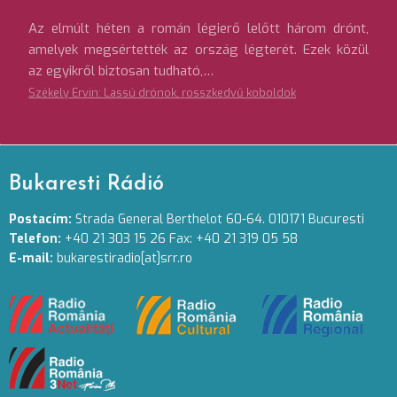
Az elmúlt héten a román légierő lelőtt három drónt,
amelyek megsértették az ország légterét. Ezek közül
az egyikről biztosan tudható,…
Székely Ervin: Lassú drónok, rosszkedvű koboldok
Bukaresti Rádió
Postacím:
Strada General Berthelot 60-64. 010171 Bucuresti
Telefon:
+40 21 303 15 26 Fax: +40 21 319 05 58
E-mail:
bukarestiradio[at]srr.ro