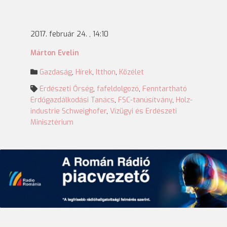
2017. február 24. , 14:10
Márton Evelin
Gazdaság
,
Hírek
,
Itthon
,
Közélet
Erdészeti Őrség
,
fafeldolgozó
,
Fenntartható
Erdőgazdálkodási Tanács
,
FSC-tanúsítvány
,
Holz­
industrie Schweighofer
,
Vízügyi és Erdészeti
Minisztérium