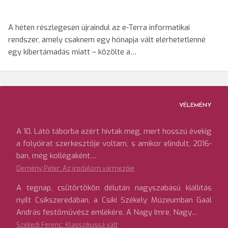
A héten részlegesen újraindul az e-Terra informatikai
rendszer, amely csaknem egy hónapja vált elérhetetlenné
egy kibertámadás miatt – közölte a…
VÉLEMÉNY
A 10. Látó táborba azért hívtak meg, mert hosszú évekig
a folyóirat szerkesztője voltam, s amikor elindult, 2016-
ban, még kollégaként…
Demény Péter: Az irodalom vármezője
A tegnap, csütörtökön délután nagyszabású kiállítás
nyílt Csíkszeredában, a Csíki Székely Múzeumban Gaál
András festőművész emlékére. A Nagy Imre, Nagy…
Székedi Ferenc: Klasszikussá vált