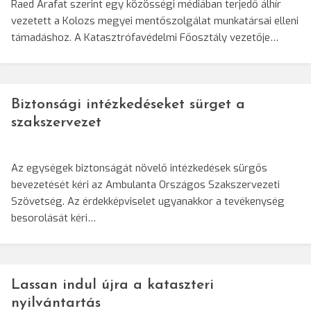
Raed Arafat szerint egy közösségi médiában terjedő álhír
vezetett a Kolozs megyei mentőszolgálat munkatársai elleni
támadáshoz. A Katasztrófavédelmi Főosztály vezetője…
Biztonsági intézkedéseket sürget a
szakszervezet
Az egységek biztonságát növelő intézkedések sürgős
bevezetését kéri az Ambulanta Országos Szakszervezeti
Szövetség. Az érdekképviselet ugyanakkor a tevékenység
besorolását kéri…
Lassan indul újra a kataszteri
nyilvántartás