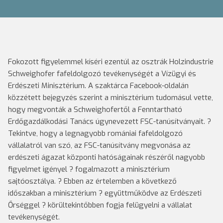
Fokozott figyelemmel kíséri ezentúl az osztrák Holz­industrie
Schweighofer fafeldolgozó tevékenységét a Vízügyi és
Erdészeti Minisztérium.
A szaktárca Facebook-oldalán
közzétett bejegyzés szerint a minisztérium tudomásul vette,
hogy megvonták a Schweighofertől a Fenntartható
Erdőgazdálkodási Tanács úgynevezett FSC-tanúsítványait. ?
Tekintve, hogy a legnagyobb romániai fafeldolgozó
vállalatról van szó, az FSC-tanúsítvány megvonása az
erdészeti ágazat központi hatóságainak részéről nagyobb
figyelmet igényel ? fogalmazott a minisztérium
sajtóosztálya. ? Ebben az értelemben a következő
időszakban a minisztérium ? együttműködve az Erdészeti
Őrséggel ? körültekintőbben fogja felügyelni a vállalat
tevékenységét.