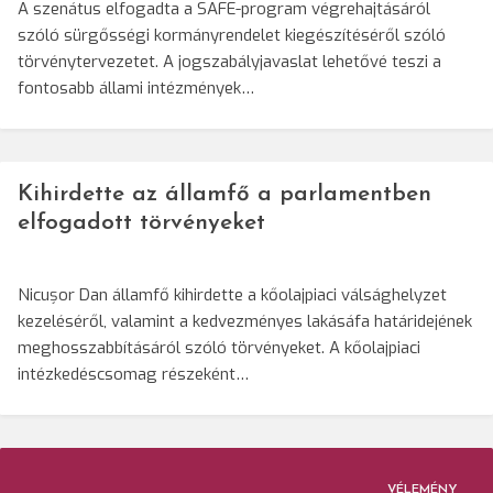
A szenátus elfogadta a SAFE-program végrehajtásáról
szóló sürgősségi kormányrendelet kiegészítéséről szóló
törvénytervezetet. A jogszabályjavaslat lehetővé teszi a
fontosabb állami intézmények…
Kihirdette az államfő a parlamentben
elfogadott törvényeket
Nicușor Dan államfő kihirdette a kőolajpiaci válsághelyzet
kezeléséről, valamint a kedvezményes lakásáfa határidejének
meghosszabbításáról szóló törvényeket. A kőolajpiaci
intézkedéscsomag részeként…
VÉLEMÉNY