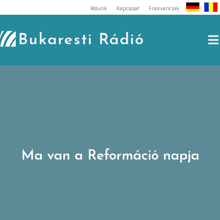
Skip
Rólunk
Kapcsolat
Frekvenciák
to
content
Bukaresti Rádió
Ma van a Reformáció napja