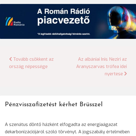
Bejegyzés
Tovább csökkent az
Az albániai Inis Neziri az
ország népessége
Aranyszarvas trófea idei
navigáció
nyertese
Pénzvisszafizetést kérhet Brüsszel
A szenátus döntő házként elfogadta az energiaágazat
dekarbonizációjáról szóló törvényt. A jogszabály értelmében