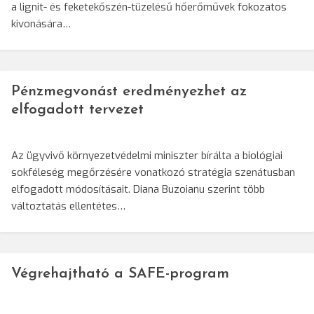
a lignit- és feketekőszén-tüzelésű hőerőművek fokozatos
kivonására…
Pénzmegvonást eredményezhet az
elfogadott tervezet
Az ügyvivő környezetvédelmi miniszter bírálta a biológiai
sokféleség megőrzésére vonatkozó stratégia szenátusban
elfogadott módosításait. Diana Buzoianu szerint több
változtatás ellentétes…
Végrehajtható a SAFE-program