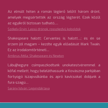
Az elmúlt héten a román légierő lelőtt három drónt,
amelyek megsértették az ország légterét. Ezek közül
az egyikről biztosan tudható,…
Székely Ervin: Lassú drónok, rosszkedvű koboldok
Shakespeare halott; Cervantes is halott…; és én se
érzem jól magam – kezdte egyik előadását Mark Twain.
Ez az irodalomtörténeti…
Ambrus Attila: Shakespeare és Newton
Lábujjhegyre csimpaszkodtunk unokatestvéremmel a
kőfal mellett, hogy beleláthassunk a Kovászna parkjában
fortyogó iszapvulkánba és apró kavicsokat dobjunk a
fura szagú…
Sarány István: Legendák tava