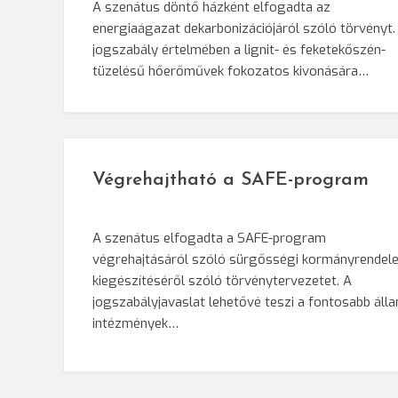
A szenátus döntő házként elfogadta az
energiaágazat dekarbonizációjáról szóló törvényt.
jogszabály értelmében a lignit- és feketekőszén-
tüzelésű hőerőművek fokozatos kivonására…
Végrehajtható a SAFE-program
A szenátus elfogadta a SAFE-program
végrehajtásáról szóló sürgősségi kormányrendele
kiegészítéséről szóló törvénytervezetet. A
jogszabályjavaslat lehetővé teszi a fontosabb álla
intézmények…