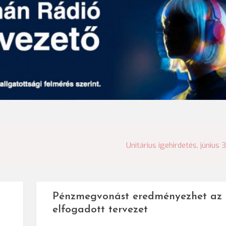
Unitárius igehirdetés, június 3
Pénzmegvonást eredményezhet az
elfogadott tervezet