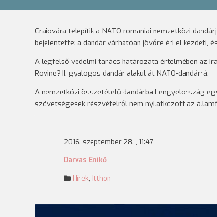
Craiovára telepítik a NATO romániai nemzetközi dandárj
bejelentette: a dandár várhatóan jövőre éri el kezdeti, é
A legfelső védelmi tanács határozata értelmében az ira
Rovine? II. gyalogos dandár alakul át NATO-dandárrá.
A nemzetközi összetételű dandárba Lengyelország egy 
szövetségesek részvételről nem nyilatkozott az államf
2016. szeptember 28. , 11:47
Darvas Enikő
Hírek
,
Itthon