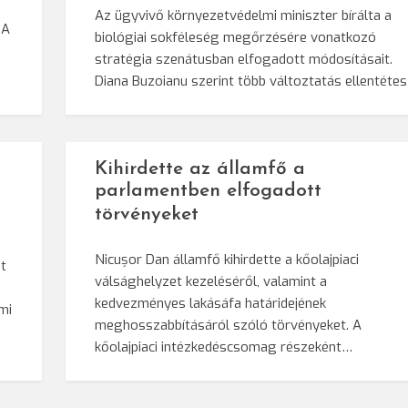
Az ügyvivő környezetvédelmi miniszter bírálta a
 A
biológiai sokféleség megőrzésére vonatkozó
stratégia szenátusban elfogadott módosításait.
Diana Buzoianu szerint több változtatás ellentéte
Kihirdette az államfő a
parlamentben elfogadott
törvényeket
Nicușor Dan államfő kihirdette a kőolajpiaci
t
válsághelyzet kezeléséről, valamint a
kedvezményes lakásáfa határidejének
mi
meghosszabbításáról szóló törvényeket. A
kőolajpiaci intézkedéscsomag részeként…