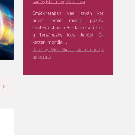
Sarány István: Legendák tava
Emlékiratában Vas István két
nevet említ mindig pozitív
kontextusban: a Berda Józsefét és
a Tersánszky Józsi Jenőét. Ők
ketten, mondja,…
Demény Péter: Aki a cipőre rámondja,
hogy cipő
.