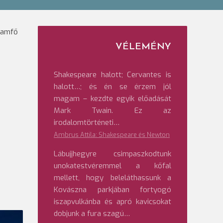
llamfő
VÉLEMÉNY
Shakespeare halott; Cervantes is
halott…; és én se érzem jól
magam – kezdte egyik előadását
Mark Twain. Ez az
irodalomtörténeti…
Ambrus Attila: Shakespeare és Newton
Lábujjhegyre csimpaszkodtunk
unokatestvéremmel a kőfal
mellett, hogy beleláthassunk a
Kovászna parkjában fortyogó
iszapvulkánba és apró kavicsokat
dobjunk a fura szagú…