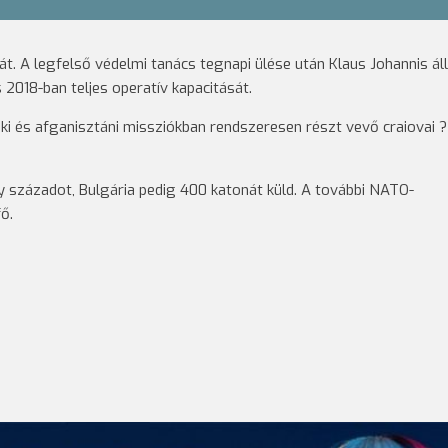
át. A legfelső védelmi tanács tegnapi ülése után Klaus Johannis á
s 2018-ban teljes operatív kapacitását.
ki és afganisztáni missziókban rendszeresen részt vevő craiovai ?
századot, Bulgária pedig 400 katonát küld. A további NATO-
ő.