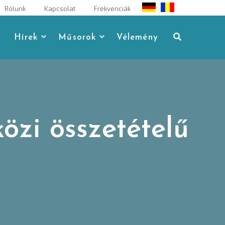
Rólunk
Kapcsolat
Frekvenciák
Hírek
Műsorok
Vélemény
özi összetételű