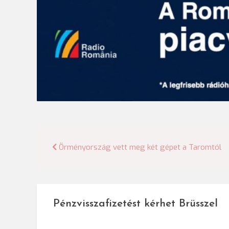
Bejegyzés
Örményország vett meg két gépet a Taromtól
navigáció
Pénzvisszafizetést kérhet Brüsszel