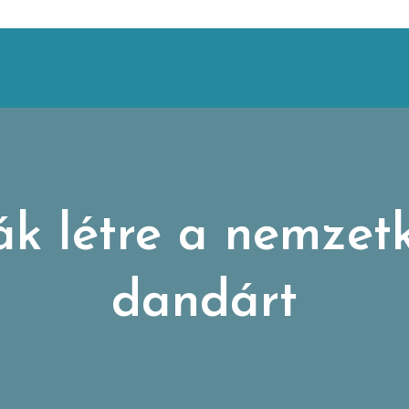
k létre a nemzetk
dandárt