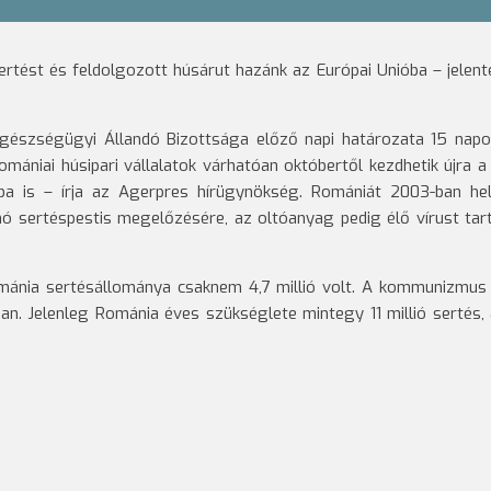
rtést és feldolgozott húsárut hazánk az Európai Unióba – jelent
tegészségügyi Állandó Bizottsága előző napi határozata 15 napo
omániai húsipari vállalatok várhatóan októbertől kezdhetik újra a k
a is – írja az Agerpres hírügynökség. Romániát 2003-ban he
kanó sertéspestis megelőzésére, az oltóanyag pedig élő vírust tar
ománia sertésállománya csaknem 4,7 millió volt. A kommunizmus
an. Jelenleg Románia éves szükséglete mintegy 11 millió sertés,