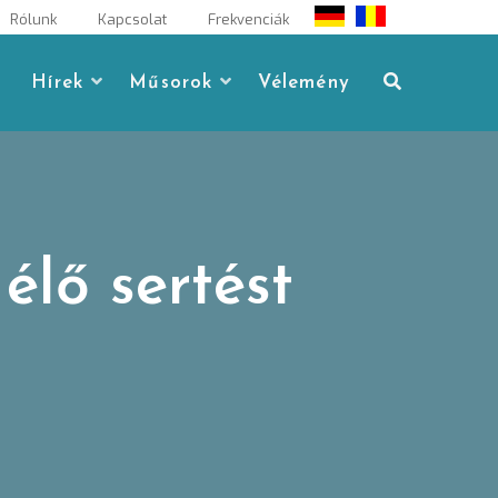
Rólunk
Kapcsolat
Frekvenciák
Hírek
Műsorok
Vélemény
élő sertést