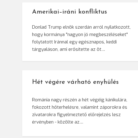
Amerikai–iráni konfliktus
Donlad Trump elnök szerdán arról nyilatkozott,
hogy kormánya "nagyon jó megbeszéléseket"
folytatott Iránnal egy egésznapos, keddi
tárgyaláson, ami erősítette az öt…
Hét végére várható enyhülés
Románia nagy részén a hét végéig kánikulára,
fokozott hőterhelésre, valamint záporokra és
zivatarokra figyelmeztető előrejelzés lesz
érvényben - közölte az…