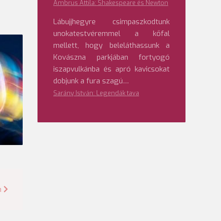
Ambrus Attila: Shakespeare és Newton
Lábujjhegyre csimpaszkodtunk
unokatestvéremmel a kőfal
mellett, hogy beleláthassunk a
Kovászna parkjában fortyogó
iszapvulkánba és apró kavicsokat
dobjunk a fura szagú…
Sarány István: Legendák tava
n