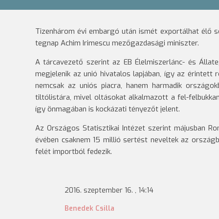
Tizenhárom évi embargó után ismét exportálhat élő se
tegnap Achim Irimescu mezőgazdasági miniszter.
A tárcavezető szerint az EB Élelmiszerlánc- és Álla
megjelenik az unió hivatalos lapjában, így az érintett r
nemcsak az uniós piacra, hanem harmadik országokb
tiltólistára, mivel oltásokat alkalmazott a fel-felbuk
így önmagában is kockázati tényezőt jelent.
Az Országos Statisztikai Intézet szerint májusban R
évében csaknem 15 millió sertést neveltek az országb
felét importból fedezik.
2016. szeptember 16. , 14:14
Benedek Csilla