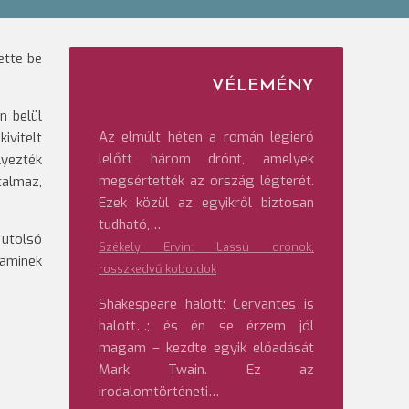
ette be
VÉLEMÉNY
n belül
Az elmúlt héten a román légierő
ivitelt
lelőtt három drónt, amelyek
lyezték
megsértették az ország légterét.
talmaz,
Ezek közül az egyikről biztosan
tudható,…
 utolsó
Székely Ervin: Lassú drónok,
 aminek
rosszkedvű koboldok
Shakespeare halott; Cervantes is
halott…; és én se érzem jól
magam – kezdte egyik előadását
Mark Twain. Ez az
irodalomtörténeti…