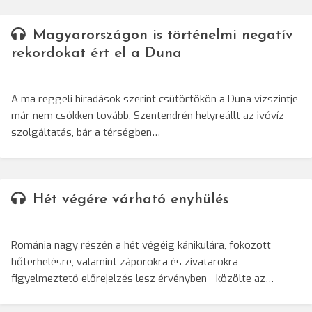
Magyarországon is történelmi negatív
rekordokat ért el a Duna
A ma reggeli híradások szerint csütörtökön a Duna vízszintje
már nem csökken tovább, Szentendrén helyreállt az ivóvíz-
szolgáltatás, bár a térségben…
Hét végére várható enyhülés
Románia nagy részén a hét végéig kánikulára, fokozott
hőterhelésre, valamint záporokra és zivatarokra
figyelmeztető előrejelzés lesz érvényben - közölte az…