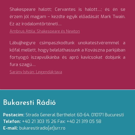
Shakespeare halott; Cervantes is halott…; és én se
érzem jól magam – kezdte egyik előadását Mark Twain.
Ez az irodalomtörténeti…
Ambrus Attila: Shakespeare és Newton
Lábujjhegyre csimpaszkodtunk unokatestvéremmel a
kőfal mellett, hogy beleláthassunk a Kovászna parkjában
fortyogó iszapvulkánba és apró kavicsokat dobjunk a
fura szagú…
Sarány István: Legendák tava
Bukaresti Rádió
Postacím:
Strada General Berthelot 60-64. 010171 Bucuresti
Telefon:
+40 21 303 15 26 Fax: +40 21 319 05 58
E-mail:
bukarestiradio[at]srr.ro