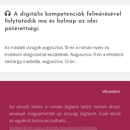
A digitális kompetenciák felmérésével
folytatódik ma és holnap az idei
pótérettségi
Az írásbeli vizsgák augusztus 10-én a román nyelv és
irodalom dolgozattal kezdődnek. Augusztus 11-én a kötelező
tantárgy írásbelije, augusztus 12-én…
VÉLEMÉNY
Az elmúlt héten a román légierő lelőtt három drónt,
amelyek megsértették az ország légterét. Ezek közül
az egyikről biztosan tudható,…
Székely Ervin: Lassú drónok, rosszkedvű koboldok