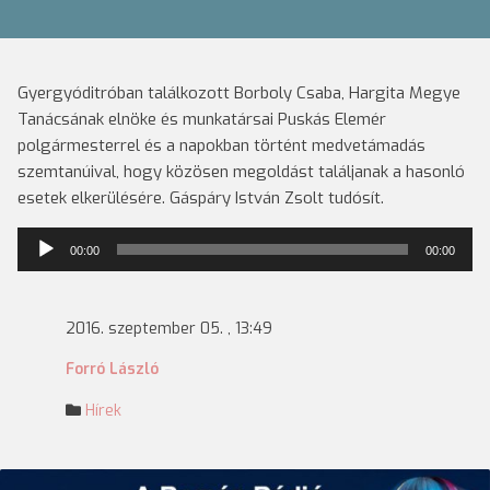
Gyergyóditróban találkozott Borboly Csaba, Hargita Megye
Tanácsának elnöke és munkatársai Puskás Elemér
polgármesterrel és a napokban történt medvetámadás
szemtanúival, hogy közösen megoldást találjanak a hasonló
esetek elkerülésére. Gáspáry István Zsolt tudósít.
Audió
00:00
00:00
lejátszó
2016. szeptember 05. , 13:49
Forró László
Hírek