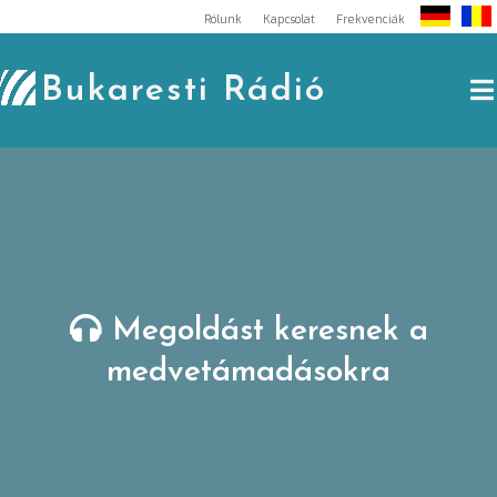
Skip
Rólunk
Kapcsolat
Frekvenciák
to
content
Bukaresti Rádió
Megoldást keresnek a
medvetámadásokra