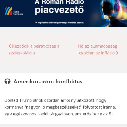
Bejegyzés
Kezdődik a beiratkozás a
Nő az államadósság,
szakiskolákba
csökken az infláció
navigáció
Amerikai–iráni konfliktus
Donlad Trump elnök szerdán arról nyilatkozott, hogy
kormánya "nagyon jó megbeszéléseket" folytatott Iránnal
egy egésznapos, keddi tárgyaláson, ami erősítette az öt…